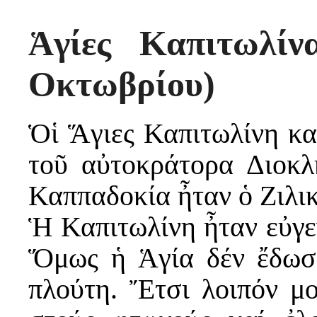
Ἁγίες Καπιτωλί
Οκτωβρίου)
Ὁἱ Ἅγιες Καπιτωλίνη κα
τοῦ αὐτοκράτορα Διοκλ
Καππαδοκία ἦταν ὁ Ζιλικ
Ἡ Καπιτωλίνη ἦταν εὐγε
Ὅμως ἡ Ἁγία δέν ἔδωσε
πλούτη. Ἔτσι λοιπόν μο