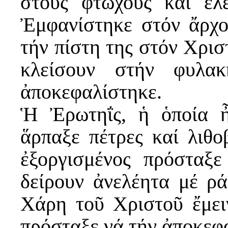
στούς φτωχούς καί ἐλ
Ἐμφανίστηκε στόν ἄρχο
τήν πίστη της στόν Χρισ
κλείσουν στήν φυλα
ἀποκεφαλίστηκε.
Ἡ Ἐρωτηΐς, ἡ ὁποία ἦ
ἅρπαξε πέτρες καί λιθο
ἐξοργισμένος πρόσταξ
δείρουν ἀνελέητα μέ ρ
Χάρη τοῦ Χριστοῦ ἔμει
πρόσταξε νά τήν ἀποκεφα