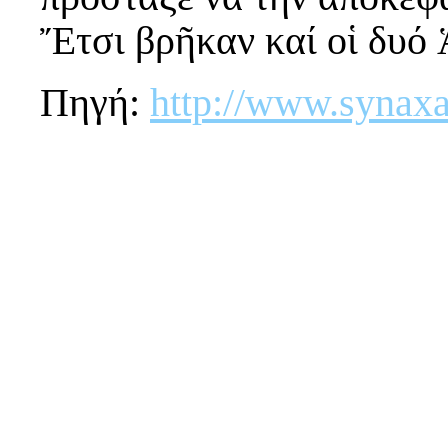
Ἔτσι βρῆκαν καί οἱ δυό 
Πηγή:
http://www.synaxa