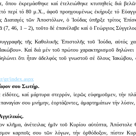
, ὅπου ἐκρεμάσθηκε καί ἐτελειώθηκε κτυπηθείς διά βελῶν
τό περί τό 80 μ.Χ., ἀφοῦ προηγουμένως ἐκήρυξε τό Εὐαγγέ
ίς Διαταγές τῶν Ἀποστόλων, ὁ Ἰούδας ὑπῆρξε τρίτος Ἐπίσ
(7, 46, 1 – 2), τοῦτο δέ ἐπανέλαβε καί ὁ Γεώργιος Σύγγελος
γγραφῆς τῆς Καθολικῆς Ἐπιστολῆς τοῦ Ἰούδα, αὐτός χα
Ἰακώβου». Καί διά μέν τοῦ πρώτου χαρακτηρισμοῦ δηλώνει
δηλώνει ὅτι ἦταν ἀδελφός τοῦ γνωστοῦ σέ ὅλους Ἰακώβου, 
r/gr/index.aspx
τάφον σου Σωτήρ.
εἰδότες, καί μάρτυρα στερρόν, ἱερῶς εὐφημοῦμεν, τήν πλά
 παναγίαν σου μνήμην, ἑορτάζοντες, ἁμαρτημάτων τήν λύσιν,
Ἀγγελικός.
ον κλῆμα, ἀνέτειλας ἡμῖν τοῦ Κυρίου αὐτόπτα, Ἀπόστολε
σμον καρποῖς σου τῶν λόγων, τήν ὀρθόδοξον, πίστιν Κυρ