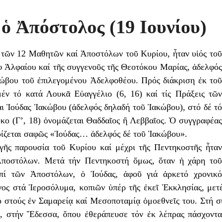
ὁ Ἀπόστολος (19 Ιουνίου)
 τῶν 12 Μαθητῶν καί Ἀποστόλων τοῦ Κυρίου, ἦταν υἱός τοῦ
 Ἀλφαίου καί τῆς συγγενοῦς τῆς Θεοτόκου Μαρίας, ἀδελφός
ώβου τοῦ ἐπιλεγομένου Ἀδελφοθέου. Πρός διάκριση ἐκ τοῦ
έν τό κατά Λουκᾶ Εὐαγγέλιο (6, 16) καί τίς Πράξεις τῶν
ι Ἰούδας Ἰακώβου (ἀδελφός δηλαδή τοῦ Ἰακώβου), στό δέ τό
κο (Γ’, 18) ὀνομάζεται Θαδδαῖος ἢ Λεββαῖος. Ὁ συγγραφέας
ρίζεται σαφῶς «Ἰούδας… ἀδελφός δέ τοῦ Ἰακώβου».
γῆς παρουσία τοῦ Κυρίου καί μέχρι τῆς Πεντηκοστῆς ἦταν
Ἀποστόλων. Μετά τήν Πεντηκοστή ὅμως, ὅταν ἡ χάρη τοῦ
πί τῶν Ἀποστόλων, ὁ Ἰούδας, ἀφοῦ γιά ἀρκετό χρονικό
νος στά Ἱεροσόλυμα, κοπιῶν ὑπέρ τῆς ἐκεῖ Ἐκκλησίας, μετέ
 στούς ἐν Σαμαρείᾳ καί Μεσοποταμίᾳ ὁμοεθνεῖς του. Στή σ
, στήν Ἔδεσσα, ὅπου ἐθεράπευσε τόν ἐκ λέπρας πάσχοντα 