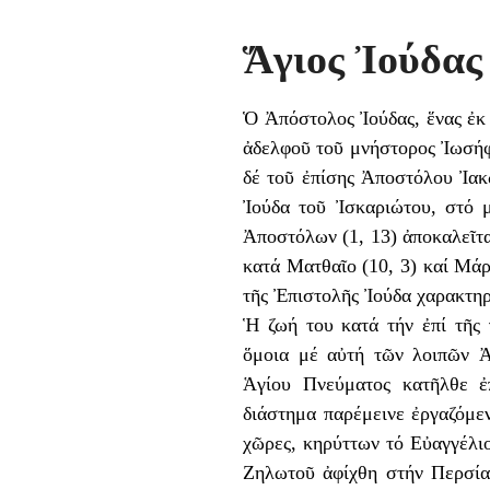
Ἅγιος Ἰούδας 
Ὁ Ἀπόστολος Ἰούδας, ἕνας ἐκ
ἀδελφοῦ τοῦ μνήστορος Ἰωσήφ
δέ τοῦ ἐπίσης Ἀποστόλου Ἰακ
Ἰούδα τοῦ Ἰσκαριώτου, στό μ
Ἀποστόλων (1, 13) ἀποκαλεῖτα
κατά Ματθαῖο (10, 3) καί Μάρ
τῆς Ἐπιστολῆς Ἰούδα χαρακτη
Ἡ ζωή του κατά τήν ἐπί τῆς 
ὅμοια μέ αὐτή τῶν λοιπῶν 
Ἁγίου Πνεύματος κατῆλθε ἐ
διάστημα παρέμεινε ἐργαζόμε
χῶρες, κηρύττων τό Εὐαγγέλιο
Ζηλωτοῦ ἀφίχθη στήν Περσία