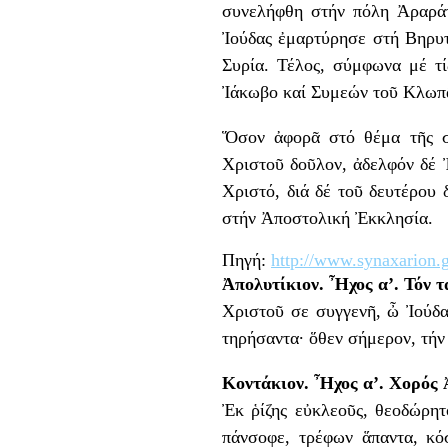
συνελήφθη στήν πόλη Ἀραράτ
Ἰούδας ἐμαρτύρησε στή Βηρυτ
Συρία. Τέλος, σύμφωνα μέ τ
Ἰάκωβο καί Συμεών τοῦ Κλωπᾶ 
Ὅσον ἀφορᾶ στό θέμα τῆς συ
Χριστοῦ δοῦλον, ἀδελφόν δέ 
Χριστό, διά δέ τοῦ δευτέρου 
στήν Ἀποστολική Ἐκκλησία.
Πηγή:
http://www.synaxarion.g
Ἀπολυτίκιον. Ἦχος α’. Τόν 
Χριστοῦ σε συγγενῆ, ὦ Ἰούδα 
τηρήσαντα· ὅθεν σήμερον, τήν
Κοντάκιον. Ἦχος α’. Χορός 
Ἐκ ῥίζης εὐκλεοῦς, θεοδώρητ
πάνσοφε, τρέφων ἅπαντα, κό