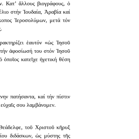
. Κατ’ ἄλλους βιογράφους, ὁ
λιο στήν Ἰουδαία, Ἀραβία καί
κοπος Ἱεροσολύμων, μετά τόν
.
ρακτηρίζει ἑαυτόν «ὡς Ἰησοῦ
 τήν ἀφοσίωσή του στόν Ἰησοῦ
ὁ ὁποῖος κατεῖχε ἡγετική θέση
νην πατήσαντα, καί τήν πίστιν
 εὐχαῖς σου λαμβάνομεν.
 Θεάδελφε, τοῦ Χριστοῦ κῆρυξ
ίου διδάσκων, ὡς μύστης τῆς