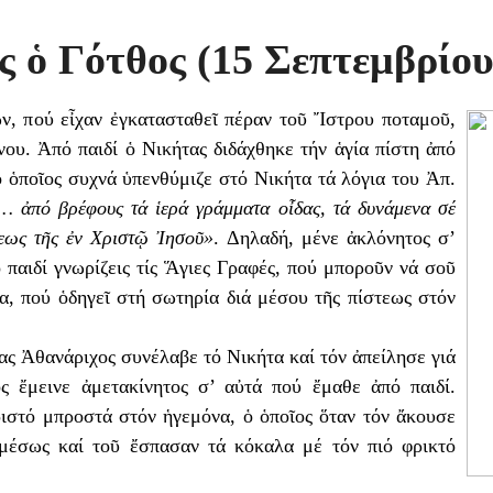
ς ὁ Γότθος (15 Σεπτεμβρίου
ν, πού εἶχαν ἐγκατασταθεῖ πέραν τοῦ Ἴστρου ποταμοῦ,
ου. Ἀπό παιδί ὁ Νικήτας διδάχθηκε τήν ἁγία πίστη ἀπό
 ὁποῖος συχνά ὑπενθύμιζε στό Νικήτα τά λόγια του Ἀπ.
… ἀπό βρέφους τά ἱερά γράμματα οἶδας, τά δυνάμενα σέ
τεως τῆς ἐν Χριστῷ Ἰησοῦ»
. Δηλαδή, μένε ἀκλόνητος σ’
 παιδί γνωρίζεις τίς Ἅγιες Γραφές, πού μποροῦν νά σοῦ
α, πού ὁδηγεῖ στή σωτηρία διά μέσου τῆς πίστεως στόν
νας Ἀθανάριχος συνέλαβε τό Νικήτα καί τόν ἀπείλησε γιά
ς ἔμεινε ἀμετακίνητος σ’ αὐτά πού ἔμαθε ἀπό παιδί.
στό μπροστά στόν ἡγεμόνα, ὁ ὁποῖος ὅταν τόν ἄκουσε
ἀμέσως καί τοῦ ἔσπασαν τά κόκαλα μέ τόν πιό φρικτό