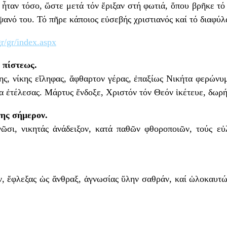
ταν τόσο, ὥστε μετά τόν ἔριξαν στή φωτιά, ὅπου βρῆκε τό
ψανό του. Τό πῆρε κάποιος εὐσεβής χριστιανός καί τό διαφύλ
r/gr/index.aspx
 πίστεως.
ης, νίκης εἴληφας, ἄφθαρτον γέρας, ἐπαξίως Νικήτα φερώνυ
να ἐτέλεσας. Μάρτυς ἔνδοξε, Χριστόν τόν Θεόν ἱκέτευε, δωρή
ης σήμερον.
γῶσι, νικητάς ἀνάδειξον, κατά παθῶν φθοροποιῶν, τούς εὐ
, ἔφλεξας ὡς ἄνθραξ, ἀγνωσίας ὕλην σαθράν, καί ὡλοκαυτώθ