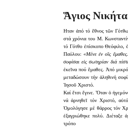
Ἅγιος Νικήτα
Ηταν ἀπό τό ἔθνος τῶν Γότθω
στά χρόνια του Μ. Κωνσταντίν
τό Γότθο ἐπίσκοπο Θεόφιλο, ὁ
Παύλου:
«
Μένε ἐν οἲς ἔμαθες
σοφίσαι εἰς σωτηρίαν διά πίσ
ἐκεῖνα πού ἔμαθες. Ἀπό μικρό
μεταδώσουν τήν ἀληθινή σοφί
Ἰησοῦ Χριστό.
Καί ἔτσι ἔγινε. Ὅταν ὁ ἡγεμό
νά ἀρνηθεῖ τόν Χριστό, αὐτό
Ὁμολόγησε μέ θάρρος τόν Χρι
ἐξαγριώθηκε πολύ. Διέταξε 
τρόπο