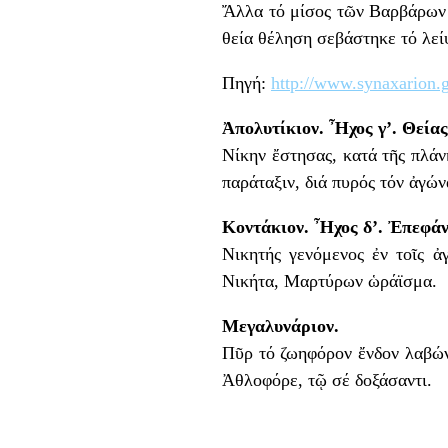
Ἄλλα τό μίσος τῶν Βαρβάρων ἦ
θεία θέληση σεβάστηκε τό λεί
Πηγή:
http://www.synaxarion.g
Ἀπολυτίκιον. Ἦχος γ’. Θείας
Νίκην ἔστησας, κατά τῆς πλάν
παράταξιν, διά πυρός τόν ἀγώ
Κοντάκιον. Ἦχος δ’. Ἐπεφάν
Νικητής γενόμενος ἐν τοῖς ἀ
Νικήτα, Μαρτύρων ὡράϊσμα.
Μεγαλυνάριον.
Πῦρ τό ζωηφόρον ἔνδον λαβών
Ἀθλοφόρε, τῷ σέ δοξάσαντι.