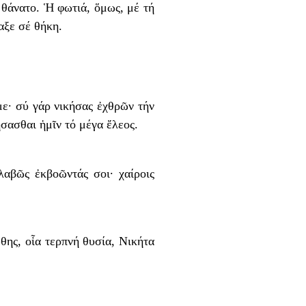
 θάνατο. Ἡ φωτιά, ὅμως, μέ τή
αξε σέ θήκη.
με· σύ γάρ νικήσας ἐχθρῶν τήν
σασθαι ἡμῖν τό μέγα ἔλεος.
λαβῶς ἐκβοῶντάς σοι· χαίροις
ης, οἷα τερπνή θυσία, Νικήτα