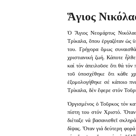
Ἅγιος Νικόλα
Ὁ Ἅγιος Νεομάρτυς Νικόλαο
Τρίκαλα, ὅπου ἐργαζόταν ὡς ὑ
του. Γρήγορα ὅμως συναισθά
χριστιανική ζωή. Κάποτε ἦλθε
καί τόν ἀπειλοῦσε ὅτι θά τόν
τοῦ ὑποσχέθηκε ὅτι κάθε χρ
ἐξομολογήθηκε σέ κάποιο πνε
Τρίκαλα, δέν ἔφερε στόν Τοῦρ
Ὀργισμένος ὁ Τοῦρκος τόν κατ
πίστη του στόν Χριστό. Ὅταν 
διέταξε νά βασανισθεῖ σκληρά
δίψας. Ὅταν γιά δεύτερη φορά