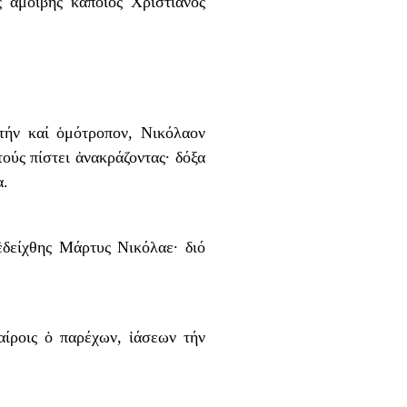
 ἀμοιβῆς κάποιος Χριστιανός
τήν καί ὁμότροπον, Νικόλαον
ούς πίστει ἀνακράζοντας· δόξα
α.
ἐδείχθης Μάρτυς Νικόλαε· διό
αίροις ὁ παρέχων, ἰάσεων τήν