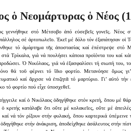
ος ὁ Νεομάρτυρας ὁ Νέος (
ς γεννήθηκε στό Μέτσοβο ἀπό εὐσεβεῖς γονεῖς. Νέος στ
πάλληλος σέ ἀρτοπωλεῖο. Ἐκεῖ μέ δόλο τόν ἐξαπάτησαν οἱ Τ
νθηκε τό ἁμάρτημα τῆς ἀποστασίας καί ἐπέστρεψε στό 
 στά Τρίκαλα, γιά νά πουλήσει κάποια προϊόντα του καί κ
 προδώσει. Ὁ Νικόλαος, γιά νά ἐξασφαλίσει τή σιωπή του, τ
όνο θά τοῦ φέρνει τό ἴδιο φορτίο. Μετανόησε ὅμως γι
υματικό καί ἄρχισε νά ἐπιζητᾶ τό μαρτύριο. Γι’ αὐτό τήν
κο τό φορτίο πού εἶχε ὑποσχεθεῖ.
ήγγειλε καί ὁ Νικόλαος ὁδηγήθηκε στόν κριτή, ὅπου μέ θά
ὁ κριτής κατάλαβε ὅτι οὔτε μέ κολακεῖες, οὔτε μέ ἀπειλέ
 καί νά τόν ρίξουν στήν φυλακή, ὅπου καρτερικά ὑπέμεινε τ
 ὁδηγήθηκε στήν ἀνάκριση, ἀποδείχθηκε ἀσάλευτος στήν πίστ