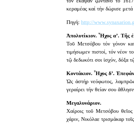
τόν ἔκαψαν ζωντανό τό 1617
κεραμέας καί τήν δώρισε μετ
Πηγή:
http://www.synaxarion.g
Ἀπολυτίκιον. Ἦχος α’. Τῆς ἐ
Τοῦ Μετσόβου τόν γόνον καί
τιμήσωμεν πιστοί, τόν νέον τ
τῷ δεδωκότι σοι ἰσχύν, δόξα τ
Κοντάκιον. Ἦχος δ’. Ἐπεφάν
Ὡς ἀστήρ νεόφωτος, λαμπρῶς 
γεραίρει τήν θείαν σου ἄθλησι
Μεγαλυνάριον.
Χαίροις τοῦ Μετσόβου θεῖος 
χάριν, Νικόλαε τρισμάκαρ τοῖ