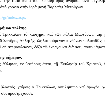
. Τήν τίμια κάρα τοῦ Νεομάρτυρος ἀγόρασε ἀντί μεγάλης
ά ἀπό χρόνια στήν ἱερά μονή Βαρλαάμ Μετεώρων.
r/gr/index.aspx
ρήμου πολίτης.
 Τρικκάλων τό καύχημα, καί τῶν πάλαι Μαρτύρων, μιμη
οῦ Σωτῆρος Ἀθλητήν, ὡς λυτρούμενον κινδύνων πολυειδῶν, τ
ῷ σέ στεφανώσαντι, δόξα τῷ ἐνεργοῦντι διά σοῦ, πᾶσιν ἰάματ
ης σήμερον.
ἀθλήσας, ἐν ὑστέροις ἔτεσι, τῇ Ἐκκλησίᾳ τοῦ Χριστοῦ, 
ν.
βλαστός· χαίροις ὁ Τρικκάλων, ἀντιλήπτωρ καί ἀρωγός· χ
ς σοί προστρέχουσι.