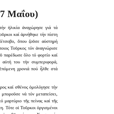
17 Μαΐου)
ήν ἡλικία ἀναχώρησε γιά τά
οῦρκοι καί ἀρνήθηκε τήν πίστη
Μέτσοβο, ὅπου ζοῦσε αὐστηρή
άποιος Τοῦρκος τόν ἀναγνώρισε
οῦ παρέδωσε ὅλο τό φορτίο καί
’ αὐτή του τήν συμπεριφορά,
 ἑπόμενη χρονιά πού ἦλθε στά
ρρος καί σθένος ὁμολόγησε τήν
ς μποροῦσε νά τόν μεταπείσει,
ό μαρτύριο τῆς πείνας καί τῆς
η. Τότε οἱ Τοῦρκοι ὀργισμένοι