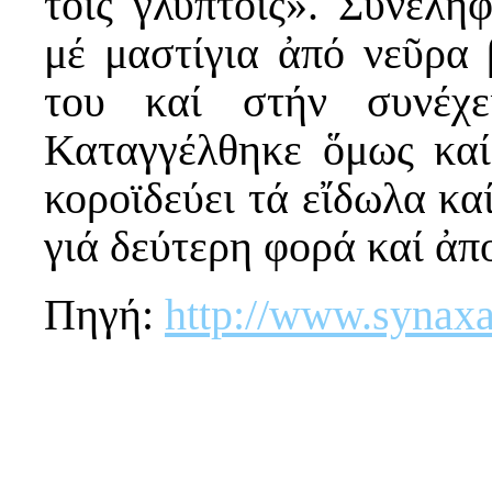
τοῖς γλυπτοῖς». Συνελή
μέ μαστίγια ἀπό νεῦρα 
του καί στήν συνέχε
Καταγγέλθηκε ὅμως καί
κοροϊδεύει τά εἴδωλα κα
γιά δεύτερη φορά καί ἀπ
Πηγή:
http://www.synaxa