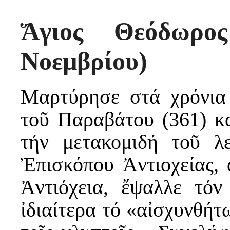
Ἅγιος Θεόδωρο
Νοεμβρίου)
Μαρτύρησε στά χρόνια
τοῦ Παραβάτου (361) κ
τήν μετακομιδή τοῦ λ
Ἐπισκόπου Ἀντιοχείας,
Ἀντιόχεια, ἔψαλλε τόν
ἰδιαίτερα τό «αἰσχυνθήτ