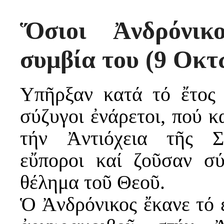
Ὅσιοι Ἀνδρόνικ
συμβία του (9 Οκτ
Υπῆρξαν κατά τό ἔτος 
σύζυγοι ἐνάρετοι, πού 
τήν Ἀντιόχεια τῆς Σ
εὔποροι καί ζοῦσαν σ
θέλημα τοῦ Θεοῦ.
Ὁ Ἀνδρόνικος ἔκανε τό 