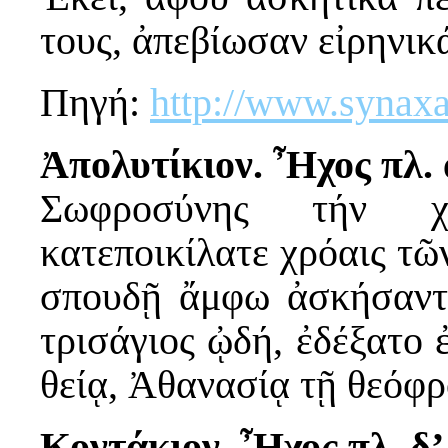
τους, ἀπεβίωσαν εἰρηνικ
Πηγή:
http://www.synaxa
Ἀπολυτίκιον. Ἦχος πλ. 
Σωφροσύνης τήν χλ
κατεποικίλατε χρόαις τῶ
σπουδῇ ἄμφω ἀσκήσαντε
τρισάγιος ᾠδή, ἐδέξατο 
θείᾳ, Ἀθανασίᾳ τῇ θεόφρ
Κοντάκιον. Ἦχος πλ. δ’