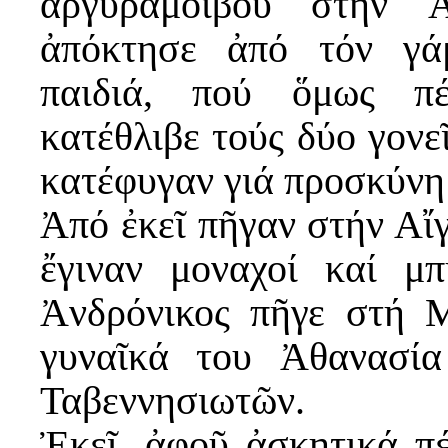
ἀργυραμοιβοῦ στήν Ἀ
ἀπόκτησε ἀπό τόν γά
παιδιά, πού ὅμως πέ
κατέθλιβε τούς δύο γονε
κατέφυγαν γιά προσκύνη
Ἀπό ἐκεῖ πῆγαν στήν Αἴ
ἔγιναν μοναχοί καί μ
Ἀνδρόνικος πῆγε στή 
γυναῖκά του Ἀθανασί
Ταβεννησιωτῶν.
Ἐκεῖ, ἀφοῦ ἀσκητικά π