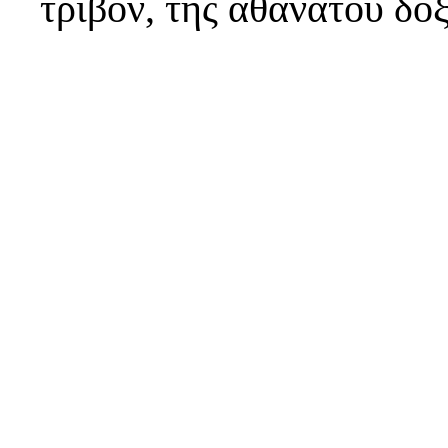
τρίβον, τῆς ἀθανάτου δό