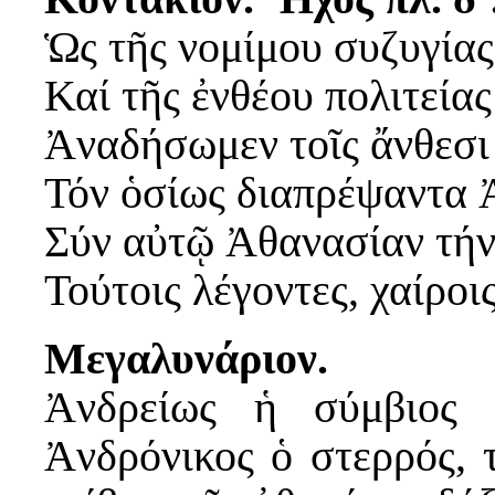
Ὡς τῆς νομίμου συζυγία
Καί τῆς ἐνθέου πολιτείας
Ἀναδήσωμεν τοῖς ἄνθεσι
Τόν ὁσίως διαπρέψαντα 
Σύν αὐτῷ Ἀθανασίαν τήν
Τούτοις λέγοντες, χαίροι
Μεγαλυνάριον.
Ἀνδρείως ἡ σύμβιος 
Ἀνδρόνικος ὁ στερρός, 