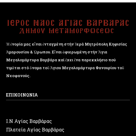
Ἡ ἐνορία μας εἶναι ἐνταγμένη στήν Ἱερά Μητρόπολη Κηφισίας
Ἁμαρουσίου & Ὠρωπου. Εἶναι ἀφιερωμένη στήν Ἅγια
Μεγαλομάρτυρα Βαρβάρα καί ἔχει ἕνα παρεκκλήσιο πού
τιμᾶται στό ὄνομα τοῦ Ἁγιου Μεγαλομάρτυρα Φανουρίου τοῦ
Νεοφανούς.
ΕΠΙΚΟΙΝΩΝΙΑ
Ι.Ν Αγίας Βαρβάρας
Πλατεία Αγίας Βαρβάρας