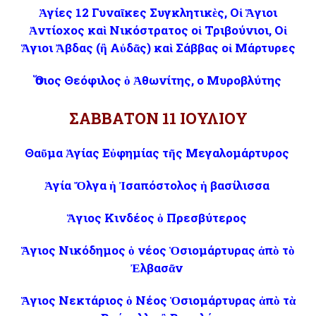
Ἁγίες 12 Γυναῖκες Συγκλητικὲς, Οἱ Ἅγιοι
Ἀντίοχος καὶ Νικόστρατος οἱ Τριβούνιοι, Οἱ
Ἅγιοι Ἄβδας (ἢ Αὐδᾶς) καὶ Σάββας οἱ Μάρτυρες
Ὅσιος Θεόφιλος ὁ Ἀθωνίτης, ο Μυροβλύτης
ΣΑΒΒΑΤΟΝ 11 ΙΟΥΛΙΟΥ
Θαῦμα Ἁγίας Εὐφημίας τῆς Μεγαλομάρτυρος
Ἁγία Ὄλγα ἡ Ἰσαπόστολος ἡ βασίλισσα
Ἅγιος Κινδέος ὁ Πρεσβύτερος
Ἅγιος Νικόδημος ὁ νέος Ὁσιομάρτυρας ἀπὸ τὸ
Ἐλβασᾶν
Ἅγιος Νεκτάριος ὁ Νέος Ὁσιομάρτυρας ἀπὸ τὰ