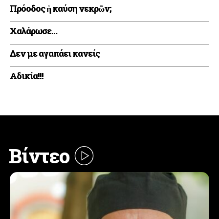
Πρόοδος ἡ καύση νεκρῶν;
Xαλάρωσε…
Δεν με αγαπάει κανείς
Αδικία!!!
Βίντεο