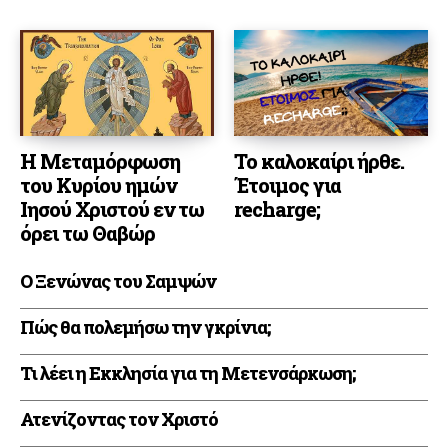
Η Μεταμόρφωση
Το καλοκαίρι ήρθε.
του Κυρίου ημών
Έτοιμος για
Ιησού Χριστού εν τω
recharge;
όρει τω Θαβώρ
Ο Ξενώνας του Σαμψών
Πώς θα πολεμήσω την γκρίνια;
Τι λέει η Εκκλησία για τη Μετενσάρκωση;
Ατενίζοντας τον Χριστό