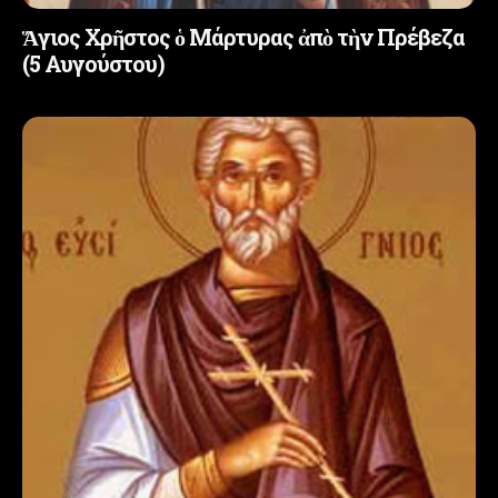
Ἅγιος Χρῆστος ὁ Μάρτυρας ἀπὸ τὴν Πρέβεζα
(5 Αυγούστου)