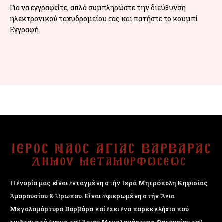
Για να εγγραφείτε, απλά συμπληρώστε την διεύθυνση
ηλεκτρονικού ταχυδρομείου σας και πατήστε το κουμπί
Εγγραφή.
Ἡ ἐνορία μας εἶναι ἐνταγμένη στήν Ἱερά Μητρόπολη Κηφισίας
Ἁμαρουσίου & Ὠρωπου. Εἶναι ἀφιερωμένη στήν Ἅγια
Μεγαλομάρτυρα Βαρβάρα καί ἔχει ἕνα παρεκκλήσιο πού
τιμᾶται στό ὄνομα τοῦ Ἁγιου Μεγαλομάρτυρα Φανουρίου τοῦ