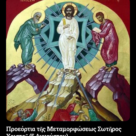
Προεόρτια τῆς Μεταμορφώσεως Σωτῆρος
Χριστοῦ (5 Αυγούστου)