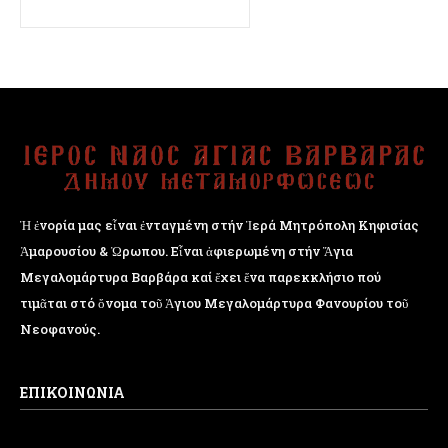
Ἡ ἐνορία μας εἶναι ἐνταγμένη στήν Ἱερά Μητρόπολη Κηφισίας
Ἁμαρουσίου & Ὠρωπου. Εἶναι ἀφιερωμένη στήν Ἅγια
Μεγαλομάρτυρα Βαρβάρα καί ἔχει ἕνα παρεκκλήσιο πού
τιμᾶται στό ὄνομα τοῦ Ἁγιου Μεγαλομάρτυρα Φανουρίου τοῦ
Νεοφανούς.
ΕΠΙΚΟΙΝΩΝΙΑ