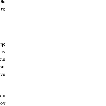
άθε
 το
χής
δεν
οια
ου.
 να
και
τον