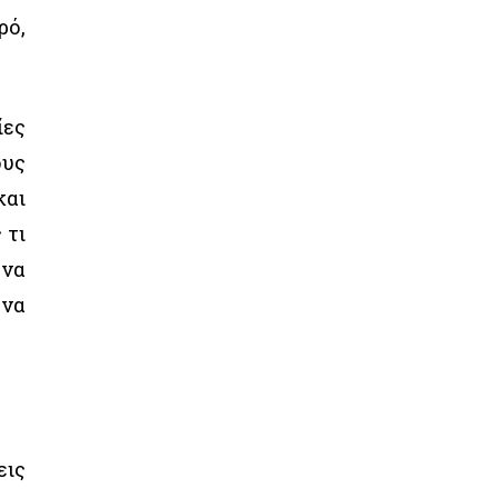
ρό,
ίες
ους
και
 τι
όνα
 να
εις