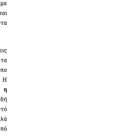
 με
και
στα
εις
 τα
ωπο
. Η
ς η
αδή
υτό
λλά
από