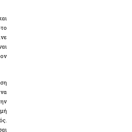
και
στο
άνε
ναι
τον
ιση
 να
μην
γμή
ός.
σαι