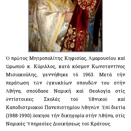
Ὁ πρῶτος Μητροπολίτης Κηφισίας, Ἁμαρουσίου καί
Ὠρωπού κ. Κύριλλος, κατά κόσμον Κωνσταντῖνος
Μισιακούλης, γεννήθηκε τό 1963. Μετά τήν
περάτωση τῶν ἐγκυκλίων σπουδῶν του στήν
Ἀθήνα, σπούδασε Νομική καί Θεολογία στίς
ἀντίστοιχες Σχολές τοῦ Ἐθνικοῦ καί
Καποδιστριακοῦ Πανεπιστημίου Ἀθηνῶν. Ἐπί διετία
(1988-1990) ἄσκησε τήν δικηγορία στήν Ἀθήνα, στίς
Νομικές Ὑπηρεσίες Διοικήσεως τοῦ Κράτους.