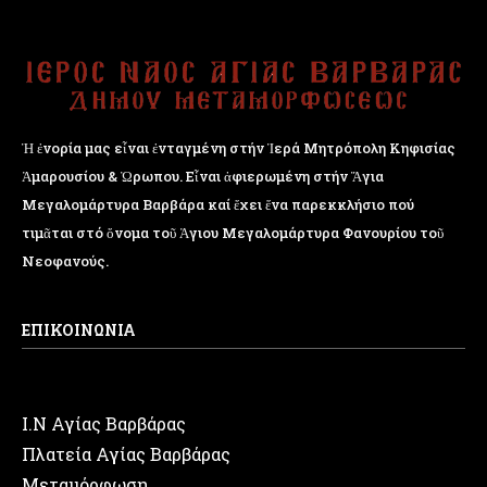
Ἡ ἐνορία μας εἶναι ἐνταγμένη στήν Ἱερά Μητρόπολη Κηφισίας
Ἁμαρουσίου & Ὠρωπου. Εἶναι ἀφιερωμένη στήν Ἅγια
Μεγαλομάρτυρα Βαρβάρα καί ἔχει ἕνα παρεκκλήσιο πού
τιμᾶται στό ὄνομα τοῦ Ἁγιου Μεγαλομάρτυρα Φανουρίου τοῦ
Νεοφανούς.
ΕΠΙΚΟΙΝΩΝΙΑ
Ι.Ν Αγίας Βαρβάρας
Πλατεία Αγίας Βαρβάρας
Μεταμόρφωση