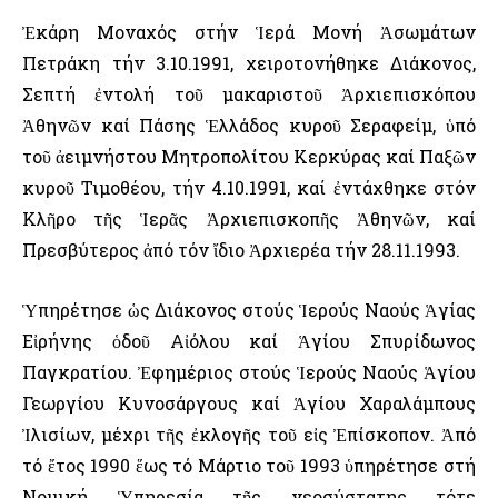
Ἐκάρη Μοναχός στήν Ἱερά Μονή Ἀσωμάτων
Πετράκη τήν 3.10.1991, χειροτονήθηκε Διάκονος,
Σεπτή ἐντολή τοῦ μακαριστοῦ Ἀρχιεπισκόπου
Ἀθηνῶν καί Πάσης Ἑλλάδος κυροῦ Σεραφείμ, ὑπό
τοῦ ἀειμνήστου Μητροπολίτου Κερκύρας καί Παξῶν
κυροῦ Τιμοθέου, τήν 4.10.1991, καί ἐντάχθηκε στόν
Κλῆρο τῆς Ἱερᾶς Ἀρχιεπισκοπῆς Ἀθηνῶν, καί
Πρεσβύτερος ἀπό τόν ἴδιο Ἀρχιερέα τήν 28.11.1993.
Ὑπηρέτησε ὡς Διάκονος στούς Ἱερούς Ναούς Ἁγίας
Εἰρήνης ὁδοῦ Αἰόλου καί Ἁγίου Σπυρίδωνος
Παγκρατίου. Ἐφημέριος στούς Ἱερούς Ναούς Ἁγίου
Γεωργίου Κυνοσάργους καί Ἁγίου Χαραλάμπους
Ἰλισίων, μέχρι τῆς ἐκλογῆς τοῦ εἰς Ἐπίσκοπον. Ἀπό
τό ἔτος 1990 ἕως τό Μάρτιο τοῦ 1993 ὑπηρέτησε στή
Νομική Ὑπηρεσία τῆς νεοσύστατης τότε