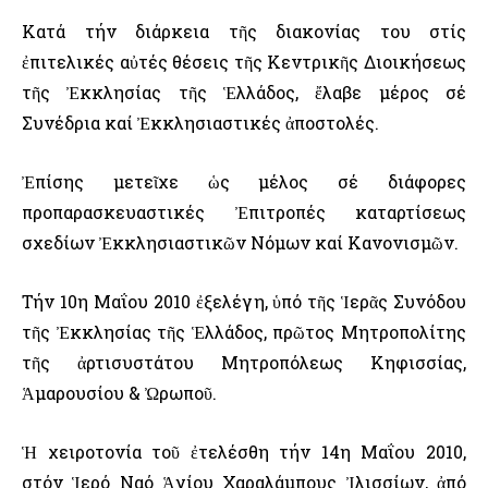
Κατά τήν διάρκεια τῆς διακονίας του στίς
ἐπιτελικές αὐτές θέσεις τῆς Κεντρικῆς Διοικήσεως
τῆς Ἐκκλησίας τῆς Ἑλλάδος, ἔλαβε μέρος σέ
Συνέδρια καί Ἐκκλησιαστικές ἀποστολές.
Ἐπίσης μετεῖχε ὡς μέλος σέ διάφορες
προπαρασκευαστικές Ἐπιτροπές καταρτίσεως
σχεδίων Ἐκκλησιαστικῶν Νόμων καί Κανονισμῶν.
Τήν 10η Μαΐου 2010 ἐξελέγη, ὑπό τῆς Ἱερᾶς Συνόδου
τῆς Ἐκκλησίας τῆς Ἑλλάδος, πρῶτος Μητροπολίτης
τῆς ἀρτισυστάτου Μητροπόλεως Κηφισσίας,
Ἁμαρουσίου & Ὠρωποῦ.
Ἡ χειροτονία τοῦ ἐτελέσθη τήν 14η Μαΐου 2010,
στόν Ἱερό Ναό Ἁγίου Χαραλάμπους Ἰλισσίων, ἀπό