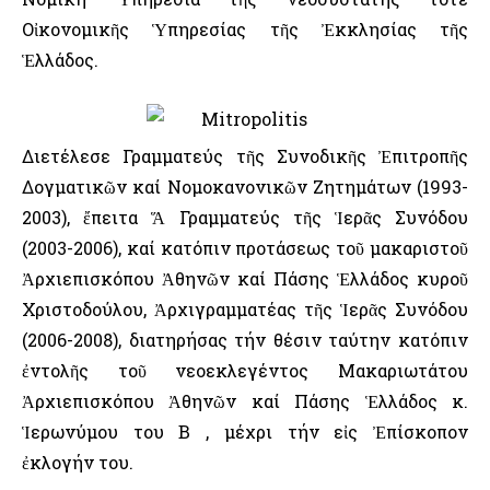
Οἰκονομικῆς Ὑπηρεσίας τῆς Ἐκκλησίας τῆς
Ἑλλάδος.
Διετέλεσε Γραμματεύς τῆς Συνοδικῆς Ἐπιτροπῆς
Δογματικῶν καί Νομοκανονικῶν Ζητημάτων (1993-
2003), ἔπειτα Ἅ Γραμματεύς τῆς Ἱερᾶς Συνόδου
(2003-2006), καί κατόπιν προτάσεως τοῦ μακαριστοῦ
Ἀρχιεπισκόπου Ἀθηνῶν καί Πάσης Ἑλλάδος κυροῦ
Χριστοδούλου, Ἀρχιγραμματέας τῆς Ἱερᾶς Συνόδου
(2006-2008), διατηρήσας τήν θέσιν ταύτην κατόπιν
ἐντολῆς τοῦ νεοεκλεγέντος Μακαριωτάτου
Ἀρχιεπισκόπου Ἀθηνῶν καί Πάσης Ἑλλάδος κ.
Ἱερωνύμου του Β , μέχρι τήν εἰς Ἐπίσκοπον
ἐκλογήν του.