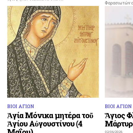
Φαρασιωτών απ
ΒΙΟΙ ΑΓΙΩΝ
ΒΙΟΙ ΑΓΙΩΝ
Ἁγία Μόνικα μητέρα τοῦ
Ἅγιος Φ
Ἁγίου Αὐγουστίνου (4
Μάρτυρα
Μαΐου)
02/06/2026