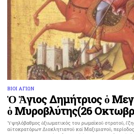
ΒΙΟΙ ΑΓΙΩΝ
Ὁ Ἅγιος Δημήτριος ὁ Με
ὁ Μυροβλύτης(26 Οκτωβρ
Ὑψηλόβαθμος ἀξιωματικός του ρωμαϊκοῦ στρατοῦ, ἔζησ
αὐτοκρατόρων Διοκλητιανοῦ καὶ Μαξιμιανοῦ, περίοδο