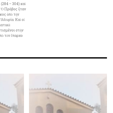
(284 – 304) καὶ
. Ὁ Πρόβος ἦταν
κος ἀπὸ τὴν
Ἰλλυρία. Καὶ οἱ
ματικὰ
ρτισμένοι στὴν
πὸ τὸν ἔπαρχο