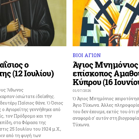
ΒΙΟΙ ΑΓΙΩΝ
αΐσιος ο
Άγιος Μνημόνιος
ης (12 Ιουλίου)
επίσκοπος Αμαθο
Κύπρου (16 Ιουνίο
ρους Ἄθωνος
01/07/2026
καρπον ὁσιώτατε ἐδείχθης.
Ὁ Άγιος Μνημόνιος χειροτόνησ
 δευτέρᾳ Παΐσιος θάνε. Ὁ Όσιος
Άγιο Τύχωνα. Άλλες πληροφορίε
 ο Αγιορείτης γεννήθηκε από
του δεν έχουμε, εκτός του ότι γ
ίς, τον Πρόδρομο και την
αναφορά σ' αυτόν στη βιογραφία
επίδη, στα Φάρασα της
Τύχωνα.
τις 25 Ιουλίου του 1924 μ.Χ.,
ριν από τη φυγή των