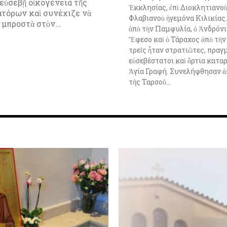
Ἐκκλησίας, ἐπὶ Διοκλητιανοὺ 
ατόρων καὶ συνέχιζε νὰ
Φλαβιανοὺ ἡγεμόνα Κιλικίας
μπροστὰ στὸν...
ἀπὸ τὴν Παμφυλία, ὁ Ἀνδρόνι
Ἔφεσο καὶ ὁ Τάραχος ἀπὸ τὴν 
τρεῖς ἦταν στρατιῶτες, πραγ
εὐσεβέστατοι καὶ ἄρτια κατα
Ἁγία Γραφή. Συνελήφθησαν ἀ
τῆς Ταρσοῦ...