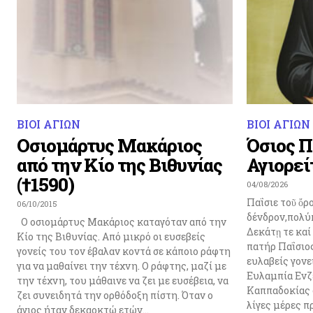
ΒΙΟΙ ΑΓΙΩΝ
ΒΙΟΙ ΑΓΙΩΝ
Οσιομάρτυς Μακάριος
Όσιος Π
από την Κίο της Βιθυνίας
Αγιορείτ
(†1590)
04/08/2026
Παΐσιε τοῦ ὄ
06/10/2015
δένδρον,πολύ
Ο οσιομάρτυς Μακάριος καταγόταν από την
Δεκάτῃ τε καί
Κίο της Βιθυνίας. Από μικρό οι ευσεβείς
πατήρ Παΐσιος
γονείς του τον έβαλαν κοντά σε κάποιο ράφτη
ευλαβείς γονε
για να μαθαίνει την τέχνη. Ο ράφτης, μαζί με
Ευλαμπία Ενζ
την τέχνη, του μάθαινε να ζει με ευσέβεια, να
Καππαδοκίας σ
ζει συνειδητά την ορθόδοξη πίστη. Όταν ο
λίγες μέρες π
άγιος ήταν δεκαοκτώ ετών...