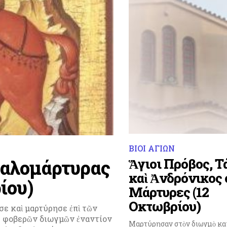
ΒΙΟΙ ΑΓΙΩΝ
Ἅγιοι Πρόβος, Τ
γαλομάρτυρας
καὶ Ἀνδρόνικος 
ίου)
Μάρτυρες (12
Οκτωβρίου)
ε καὶ μαρτύρησε ἐπὶ τῶν
ς φοβερῶν διωγμῶν ἐναντίον
Μαρτύρησαν στὸν διωγμὸ κα