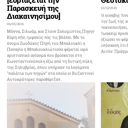
Παρασκευή της
10/12/2025
Διακαινησίμου]
Ἡ εὐσεβὴς Ἄνν
τὴν ζωή της χ
06/05/2016
τεκνοποιήσει,
Μάννα, Σιλωάμ, καὶ Στοὰν Σολομῶντος,Πηγὴν
Ἰωακεὶμ προσε
Κόρη σήν, ἐμφανῶς πᾶς τις βλέπει. Με το
ἀξιώσει νὰ φέρ
όνομα Ζωοδόχος Πηγή του Μπαλουκλί η
ὑπόσχεση ὅτι 
Παναγία η Μπαλουκλιώτισσα φέρεται ιερό
Αὐτόν. Πράγμα
χριστιανικό αγίασμα που βρίσκεται στη
Κωνσταντινούπολη έξω από τη δυτική πύλη
της Σηλυβρίας, όπου υπήρχαν τα λεγόμενα
"παλάτια των πηγών" στα οποία οι Βυζαντινοί
Αυτοκράτορες παραθέριζαν...