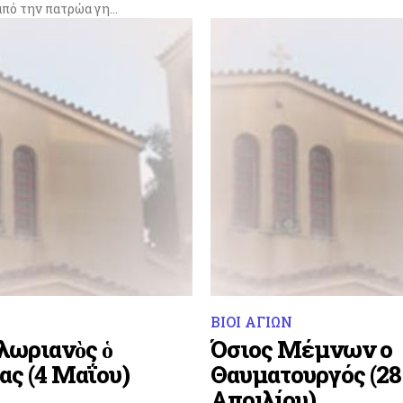
ό την πατρώα γη...
ΒΙΟΙ ΑΓΙΩΝ
λωριανὸς ὁ
Όσιος Μέμνων ο
ς (4 Μαΐου)
Θαυματουργός (28
Απριλίου)