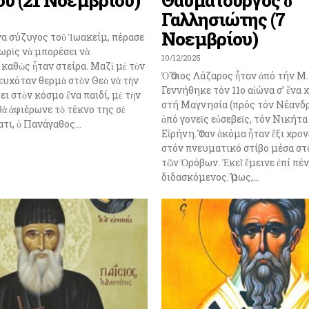
Γαλλησιώτης (7
Νοεμβρίου)
α σύζυγος τοῦ Ἰωακείμ, πέρασε
ωρὶς νὰ μπορέσει νὰ
10/12/2025
 καθὼς ἦταν στείρα. Μαζὶ μὲ τὸν
Ὁ Ὅσιος Λάζαρος ἦταν ἀπό τήν Μ.
υχόταν θερμὰ στὸν Θεὸ νὰ τὴν
Γεννήθηκε τόν 11ο αἰώνα σ’ ἕνα
ει στὸν κόσμο ἕνα παιδί, μὲ τὴν
στή Μαγνησία (πρός τόν Νέανδ
θὰ ἀφιέρωνε τὸ τέκνο της σὲ
ἀπό γονεῖς εὐσεβεῖς, τόν Νικήτα
τι, ὁ Πανάγαθος...
Εἰρήνη. Ὅταν ἀκόμα ἦταν ἕξι χρο
στόν πνευματικό στίβο μέσα στ
τῶν Ὀρόβων. Ἐκεῖ ἔμεινε ἐπί πέ
διδασκόμενος. Ὅμως,...