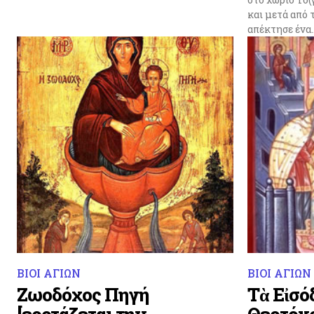
και μετά από τ
απέκτησε ένα..
ΒΙΟΙ ΑΓΙΩΝ
ΒΙΟΙ ΑΓΙΩΝ
Ζωοδόχος Πηγή
Τὰ Εἰσό
[εορτάζεται την
Θεοτόκο