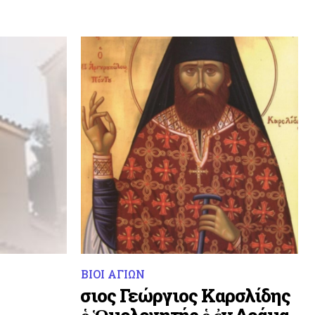
ΒΙΟΙ ΑΓΙΩΝ
Ὅσιος Γεώργιος Καρσλίδης
ὁ Ὁμολογητής ὁ ἐν Δράμα