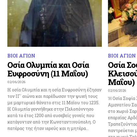
ΒΙΟΙ ΑΓΙΩΝ
ΒΙΟΙ ΑΓΙΩΝ
Οσία Ολυμπία και Οσία
Οσία Σο
Ευφροσύνη (11 Μαΐου)
Κλεισού
Μαΐου)
02/06/2026
Η οσία Ολυμπία και η οσία Ευφροσύνη έζησαν
02/06/2026
τον ΙΓ΄ αιώνα και παρέδωσαν την ψυχή τους
Ἡ Οσία Σοφία 
με μαρτυρικό θάνατο στις 11 Μαΐου του 1235.
Αμανατίου Σαο
Η Ολυμπία γεννήθηκε στην Πελοπόννησο
στο χωριό Σαρ
κατά το έτος 1200 από ευσεβείς γονείς που
επαρχίας Αρδ
κατάγονταν από την Κωνσταντινούπολη. Ο
Τραπεζούντας 
πατέρας της ήταν ιερεύς και η μητέρα...
παντρεύεται 
στο χωριό Το(