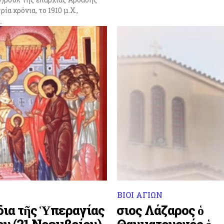
ρία χρόνια, το 1910 μ.Χ.,
.
ΒΙΟΙ ΑΓΙΩΝ
δια τῆς Ὑπεραγίας
Ὅσιος Λάζαρος ὁ
υ (21 Νοεμβρίου)
Θαυματουργός ὁ