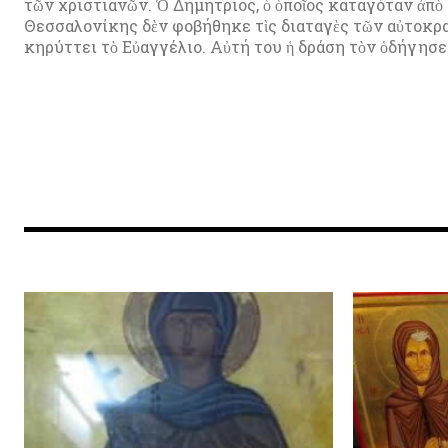
τῶν χριστιανῶν. Ὁ Δημήτριος, ὁ ὁποῖος καταγόταν ἀπὸ εὐσεβῇ οἰκογένεια τῆς
Θεσσαλονίκης δὲν φοβήθηκε τὶς διαταγὲς τῶν αὐτοκρ
κηρύττει τὸ Εὐαγγέλιο. Αὐτή του ἡ δράση τὸν ὁδήγησε 