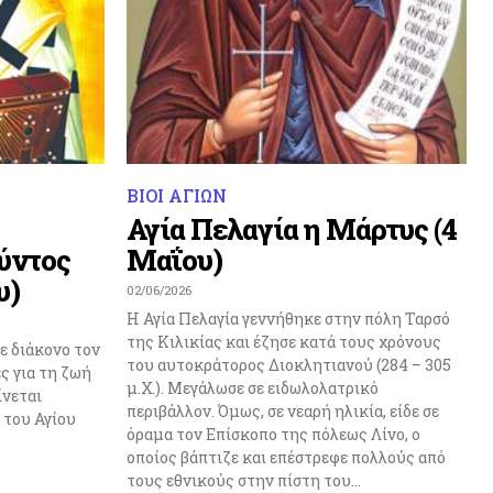
ΒΙΟΙ ΑΓΙΩΝ
Αγία Πελαγία η Μάρτυς (4
ύντος
Μαΐου)
υ)
02/06/2026
Η Αγία Πελαγία γεννήθηκε στην πόλη Ταρσό
της Κιλικίας και έζησε κατά τους χρόνους
ε διάκονο τον
του αυτοκράτορος Διοκλητιανού (284 – 305
ς για τη ζωή
μ.Χ.). Μεγάλωσε σε ειδωλολατρικό
ίνεται
περιβάλλον. Όμως, σε νεαρή ηλικία, είδε σε
 του Αγίου
όραμα τον Επίσκοπο της πόλεως Λίνο, ο
οποίος βάπτιζε και επέστρεφε πολλούς από
τους εθνικούς στην πίστη του...