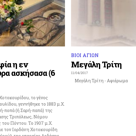
ΒΙΟΙ ΑΓΙΩΝ
φία η εν
Μεγάλη Τρίτη
ρα ασκήσασα (6
11/04/2017
Μεγάλη Τρίτη - Αφιέρωμα
Χοτοκουρίδου, το γένος
υλίδου, γεννήθηκε το 1883 μ.Χ.
ή-ποπά (ή Σαρή-παπά) της
άσης Τριπόλεως, Νόμου
του Πόντου. Το 1907 μ.Χ.
με τον Ιορδάνη Χοτοκουρίδη
γ)ρούλ της επαρχίας Αρδάσης