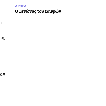
ΑΡΘΡΑ
Ο Ξενώνας του Σαμψών
ι
ση,
ο
ναν