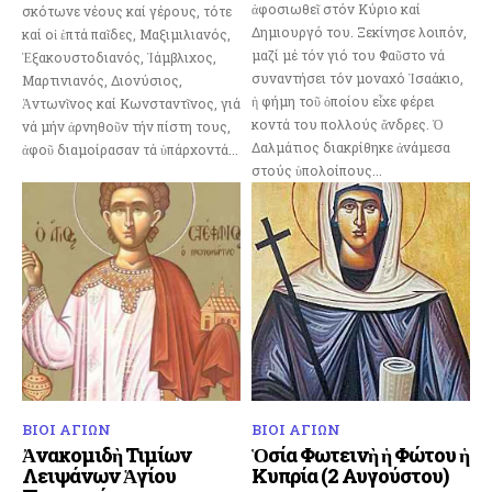
ἀφοσιωθεῖ στόν Κύριο καί
σκότωνε νέους καί γέρους, τότε
Δημιουργό του. Ξεκίνησε λοιπόν,
καί οἱ ἑπτά παῖδες, Μαξιμιλιανός,
μαζί μέ τόν γιό του Φαῦστο νά
Ἐξακουστοδιανός, Ἰάμβλιχος,
συναντήσει τόν μοναχό Ἰσαάκιο,
Μαρτινιανός, Διονύσιος,
ἡ φήμη τοῦ ὁποίου εἶχε φέρει
Ἀντωνῖνος καί Κωνσταντῖνος, γιά
κοντά του πολλούς ἄνδρες. Ὁ
νά μήν ἀρνηθοῦν τήν πίστη τους,
Δαλμάτιος διακρίθηκε ἀνάμεσα
ἀφοῦ διαμοίρασαν τά ὑπάρχοντά...
στούς ὑπολοίπους...
ΒΙΟΙ ΑΓΙΩΝ
ΒΙΟΙ ΑΓΙΩΝ
Ἀνακομιδὴ Τιμίων
Ὁσία Φωτεινὴ ἡ Φώτου ἡ
Λειψάνων Ἁγίου
Κυπρία (2 Αυγούστου)