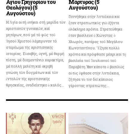
Αγίου Γρηγορίου του
Μάρτυρας (5
Θεολόγου) (5
Αυγούστου)
Αυγούστου)
Γεννήθηκε στὴν Ἀντιόχεια καὶ
Η Ἁγία αὐτή ἀνήκει στή μερίδα τῶν
ἦταν στρατιωτικὸς γιὰ ἑξήντα
χριστιανῶν γυναικῶν, καί
ὁλόκληρα χρόνια. Στρατεύθηκε
μητέρων, πού μέ τό φῶς τοῦ
ὅταν βασίλευε ὁ Κώνστας ὁ
Ἰησοῦ Χριστοῦ λάμπρυναν τό
Χλωρός, πατέρας τοῦ Μεγάλου
στερέωμα τῆς χριστιανικῆς
Κωνσταντίνου. Ἔζησε πολλὰ
ἱστορίας. Εὐσεβής, ἁγνή, μέ θερμή
χρόνια καὶ πρόφθασε μέχρι καὶ τὴ
πίστη, μέ διαμαντένιο χαρακτῆρα,
βασιλεία τοῦ Ἰουλιανοῦ τοῦ
μέ πολλή μελέτη καί ἀκριβή
Παραβάτη. Ὅταν κάποτε ὁ βασιλιὰς
γνώση τῶν δογμάτων καί τῶν
αὐτὸς ἔφθασε στὴν Ἀντιόχεια,
ἐντολῶν τῆς χριστιανικῆς
ζήτησε νὰ τὸν δεῖ κάποιος
θρησκείας, ἀναδείχτηκε ὁ καλός...
γέροντας στρατιώτης...