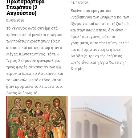
Πρωτομάρτυρα
01/08/2026
Στεφάνου (2
Εκεῖνο ποὺ πραγματικὰ
Αυγούστου)
ἀναδεικνύει τὸν ἄνθρωπο καὶ τὸν
01/08/2026
ἐξυψώνει καὶ σὲ τούτη τὴ ζωὴ μὰ
Τό γεγονός αὐτό συνέβη στά
καὶ στὴν αἰωνιότητα, δὲν εἶναι ἡ
χρόνια πού οἱ μεγάλοι διωγμοί
ὑψηλὴ καταγωγή, οὔτε τὰ
τῶν πρώτων χριστιανῶν εἶχαν
γράμματα, οὔτε τὰ πλούτη, ἀλλὰ ἡ
κοπάσει καί αὐτοκράτωρ ἦταν ὁ
πίστη ἡ χριστιανικὴ κι ἡ ἀρετή.
Μέγας Κωνσταντῖνος. Τότε, ὁ
Ἀπόδειξη τρανή τῆς ἀλήθειας
Ἅγιος Στέφανος φανερώθηκε
αὐτῆς εἶναι καὶ ἡ Ἁγία Φωτεινὴ ἡ
τρεῖς φορές σέ κάποιον εὐσεβῆ
Κυπρία,...
γέροντα ἱερέα, τό Λουκιανό, καί
τοῦ ἀποκάλυψε τόν τόπο, ὅπου
ἦταν κρυμμένο τό λείψανό του.
Αὐτός ἀμέσως τό...