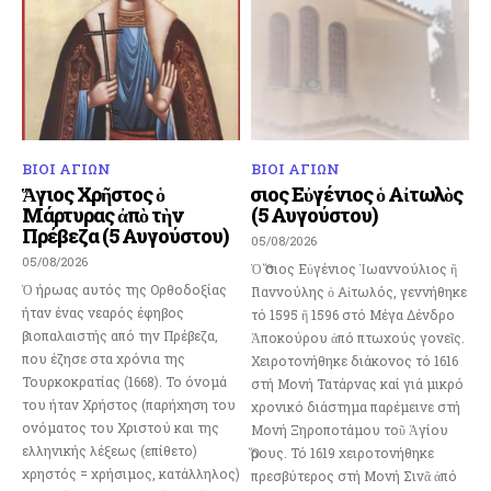
ΒΙΟΙ ΑΓΙΩΝ
ΒΙΟΙ ΑΓΙΩΝ
Ἅγιος Χρῆστος ὁ
Ὅσιος Εὐγένιος ὁ Αἰτωλὸς
Μάρτυρας ἀπὸ τὴν
(5 Αυγούστου)
Πρέβεζα (5 Αυγούστου)
05/08/2026
05/08/2026
Ὁ Ὅσιος Εὐγένιος Ἰωαννούλιος ἢ
Ὁ ήρωας αυτός της Ορθοδοξίας
Γιαννούλης ὁ Αἰτωλός, γεννήθηκε
ήταν ένας νεαρός έφηβος
τό 1595 ἢ 1596 στό Μέγα Δένδρο
βιοπαλαιστής από την Πρέβεζα,
Ἀποκούρου ἀπό πτωχούς γονεῖς.
που έζησε στα χρόνια της
Χειροτονήθηκε διάκονος τό 1616
Τουρκοκρατίας (1668). Το όνομά
στή Μονή Τατάρνας καί γιά μικρό
του ήταν Χρήστος (παρήχηση του
χρονικό διάστημα παρέμεινε στή
ονόματος του Χριστού και της
Μονή Ξηροποτάμου τοῦ Ἁγίου
ελληνικής λέξεως (επίθετο)
Ὅρους. Τό 1619 χειροτονήθηκε
χρηστός = χρήσιμος, κατάλληλος)
πρεσβύτερος στή Μονή Σινᾶ ἀπό