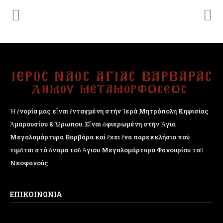
Ἡ ἐνορία μας εἶναι ἐνταγμένη στήν Ἱερά Μητρόπολη Κηφισίας
Ἁμαρουσίου & Ὠρωπου. Εἶναι ἀφιερωμένη στήν Ἅγια
Μεγαλομάρτυρα Βαρβάρα καί ἔχει ἕνα παρεκκλήσιο πού
τιμᾶται στό ὄνομα τοῦ Ἁγιου Μεγαλομάρτυρα Φανουρίου τοῦ
Νεοφανούς.
ΕΠΙΚΟΙΝΩΝΙΑ