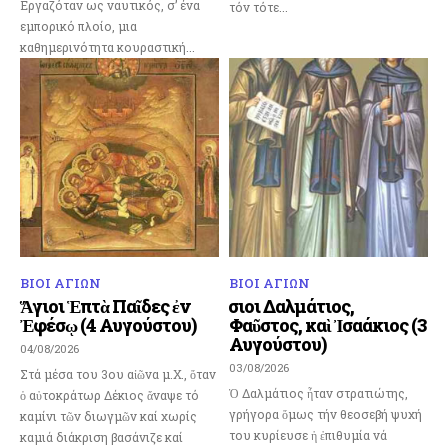
Εργαζόταν ως ναυτικός, σ’ ένα
τόν τότε...
εμπορικό πλοίο, μια
καθημερινότητα κουραστική...
ΒΙΟΙ ΑΓΙΩΝ
ΒΙΟΙ ΑΓΙΩΝ
Ἅγιοι Ἑπτὰ Παῖδες ἐν
Ὅσιοι Δαλμάτιος,
Ἐφέσῳ (4 Αυγούστου)
Φαῦστος, καὶ Ἰσαάκιος (3
Αυγούστου)
04/08/2026
03/08/2026
Στά μέσα του 3ου αἰῶνα μ.Χ., ὅταν
Ὁ Δαλμάτιος ἦταν στρατιώτης,
ὁ αὐτοκράτωρ Δέκιος ἄναψε τό
γρήγορα ὅμως τήν θεοσεβή ψυχή
καμίνι τῶν διωγμῶν καί χωρίς
του κυρίευσε ἡ ἐπιθυμία νά
καμιά διάκριση βασάνιζε καί