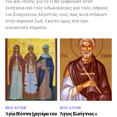
του καί ἐπίσης γιά τό τί θά τραβοῦσαν στήν
συνέχεια ἀπό τούς εἰδωλολάτρες καί τούς ἐχθρούς
τοῦ Εὐαγγελίου, λέγοντάς τους πώς αὐτά ἀνήκουν
στήν παροῦσα ζωή. Ἐκεῖνο ὅμως πού ἔχει
οὐσιαστική σημασία...
ΒΙΟΙ ΑΓΙΩΝ
ΒΙΟΙ ΑΓΙΩΝ
Ἁγία Νόννα (μητέρα του
Ἅγιος Εὐσίγνιος ὁ