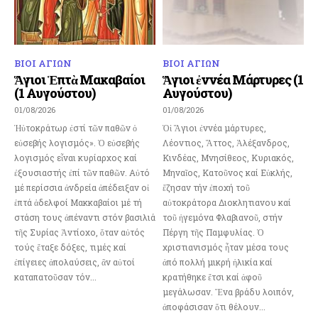
ΒΙΟΙ ΑΓΙΩΝ
ΒΙΟΙ ΑΓΙΩΝ
Ἅγιοι Ἑπτὰ Μακαβαίοι
Ἅγιοι ἐννέα Μάρτυρες (1
(1 Αυγούστου)
Αυγούστου)
01/08/2026
01/08/2026
Ἡὐτοκράτωρ ἐστί τῶν παθῶν ὁ
Ὁἱ Ἅγιοι ἐννέα μάρτυρες,
εὐσεβής λογισμός». Ὁ εὐσεβής
Λέοντιος, Ἄττος, Ἀλέξανδρος,
λογισμός εἶναι κυρίαρχος καί
Κινδέας, Μνησίθεος, Κυριακός,
ἐξουσιαστής ἐπί τῶν παθῶν. Αὐτό
Μηναῖος, Κατοῦνος καί Εὐκλής,
μέ περίσσια ἀνδρεία ἀπέδειξαν οἱ
ἔζησαν τήν ἐποχή τοῦ
ἑπτά ἀδελφοί Μακκαβαίοι μέ τή
αὐτοκράτορα Διοκλητιανου καί
στάση τους ἀπέναντι στόν βασιλιά
τοῦ ἡγεμόνα Φλαβιανοῦ, στήν
τῆς Συρίας Ἀντίοχο, ὅταν αὐτός
Πέργη τῆς Παμφυλίας. Ὁ
τούς ἔταξε δόξες, τιμές καί
χριστιανισμός ἦταν μέσα τους
ἐπίγειες ἀπολαύσεις, ἂν αὐτοί
ἀπό πολλή μικρή ἡλικία καί
καταπατοῦσαν τόν...
κρατήθηκε ἔτσι καί ἀφοῦ
μεγάλωσαν. Ἕνα βράδυ λοιπόν,
ἀποφάσισαν ὅτι θέλουν...