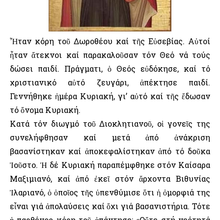
Ἦταν κόρη τοῦ Δωροθέου καί τῆς Εὐσεβίας. Αὐτοί
ἦταν ἄτεκνοι καί παρακαλοῦσαν τόν Θεό νά τούς
δώσει παιδί. Πράγματι, ὁ Θεός εὐδόκησε, καί τό
χριστιανικό αὐτό ζευγάρι, ἀπέκτησε παιδί.
Γεννήθηκε ἡμέρα Κυριακή, γι’ αὐτό καί τῆς ἔδωσαν
τό ὄνομα Κυριακή.
Κατά τόν διωγμό τοῦ Διοκλητιανοῦ, οἱ γονεῖς της
συνελήφθησαν καί μετά ἀπό ἀνάκριση
βασανίστηκαν καί ἀποκεφαλίστηκαν ἀπό τό δοῦκα
Ἰοῦστο. Ἡ δέ Κυριακή παραπέμφθηκε στόν Καίσαρα
Μαξιμιανό, καί ἀπό ἐκεῖ στόν ἄρχοντα Βιθυνίας
Ἰλαριανό, ὁ ὁποῖος τῆς ὑπενθύμισε ὅτι ἡ ὀμορφιά της
εἶναι γιά ἀπολαύσεις καί ὄχι γιά βασανιστήρια. Τότε
ἡ παρθένος κόρη τοῦ ἀπάντησε: «Οὔτε στή νεότητά