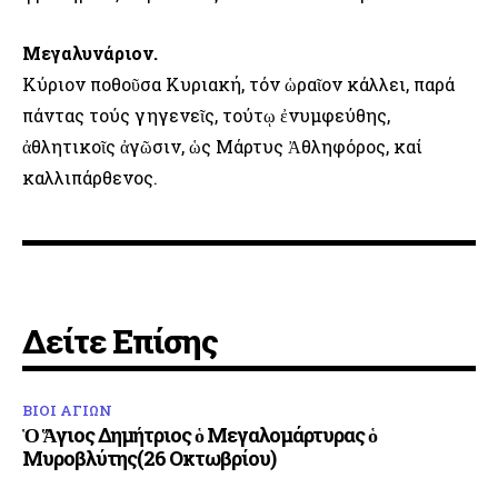
Μεγαλυνάριον.
Κύριον ποθοῦσα Κυριακή, τόν ὡραῖον κάλλει, παρά
πάντας τούς γηγενεῖς, τούτῳ ἐνυμφεύθης,
ἀθλητικοῖς ἀγῶσιν, ὡς Μάρτυς Ἀθληφόρος, καί
καλλιπάρθενος.
Δείτε Επίσης
ΒΙΟΙ ΑΓΙΩΝ
Ὁ Ἅγιος Δημήτριος ὁ Μεγαλομάρτυρας ὁ
Μυροβλύτης(26 Οκτωβρίου)