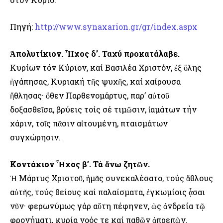
Πηγή:
http://www.synaxarion.gr/gr/index.aspx
Ἀπολυτίκιον. Ἦχος δ’. Ταχύ προκατάλαβε.
Κυρίων τόν Κύριον, καί Βασιλέα Χριστόν, ἐξ ὅλης
ἠγάπησας, Κυριακή τῆς ψυχῆς, καί χαίρουσα
ἤθλησας· ὅθεν Παρθενομάρτυς, παρ’ αὐτοῦ
δοξασθεῖσα, βρύεις τοίς σέ τιμῶσιν, ἰαμάτων τήν
χάριν, τοῖς πᾶσιν αἰτουμένη, πταισμάτων
συγχώρησιν.
Κοντάκιον Ἦχος β’. Τά ἄνω ζητῶν.
Ἡ Μάρτυς Χριστοῦ, ἡμᾶς συνεκαλέσατο, τούς ἄθλους
αὐτῆς, τούς θείους καί παλαίσματα, ἐγκωμίοις ᾆσαι
νῦν· φερωνύμως γάρ αὕτη πέφηνεν, ὡς ἀνδρεία τῷ
φρονήματι, κυρία νοός τε καί παθῶν ἀπρεπῶν.