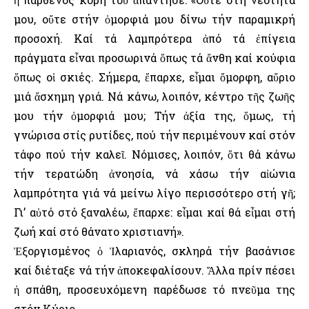
μου, οὔτε στήν ὀμορφιά μου δίνω τήν παραμικρή
προσοχή. Καί τά λαμπρότερα ἀπό τά ἐπίγεια
πράγματα εἶναι προσωρινά ὅπως τά ἄνθη καί κούφια
ὅπως οἱ σκιές. Σήμερα, ἔπαρχε, εἶμαι ὄμορφη, αὔριο
μιά ἄσχημη γριά. Νά κάνω, λοιπόν, κέντρο τῆς ζωῆς
μου τήν ὀμορφιά μου; Τήν ἀξία της, ὅμως, τή
γνώρισα στίς ρυτίδες, πού τήν περιμένουν καί στόν
τάφο πού τήν καλεῖ. Νόμισες, λοιπόν, ὅτι θά κάνω
τήν τερατώδη ἀνοησία, νά χάσω τήν αἰώνια
λαμπρότητα γιά νά μείνω λίγο περισσότερο στή γῆ;
Γι’ αὐτό στό ξαναλέω, ἔπαρχε: εἶμαι καί θά εἶμαι στή
ζωή καί στό θάνατο χριστιανή».
Ἐξοργισμένος ὁ Ἰλαριανός, σκληρά τήν βασάνισε
καί διέταξε νά τήν ἀποκεφαλίσουν. Ἄλλα πρίν πέσει
ἡ σπάθη, προσευχόμενη παρέδωσε τό πνεῦμα της
στόν Κύριο.