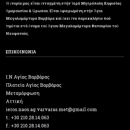
Ἡ ἐνορία μας εἶναι ἐνταγμένη στήν Ἱερά Μητρόπολη Κηφισίας
Ἁμαρουσίου & Ὠρωπου. Εἶναι ἀφιερωμένη στήν Ἅγια
Μεγαλομάρτυρα Βαρβάρα καί ἔχει ἕνα παρεκκλήσιο πού
τιμᾶται στό ὄνομα τοῦ Ἁγιου Μεγαλομάρτυρα Φανουρίου τοῦ
Νεοφανούς.
ΕΠΙΚΟΙΝΩΝΙΑ
Ι.Ν Αγίας Βαρβάρας
Πλατεία Αγίας Βαρβάρας
Μεταμόρφωση
Αττική
ieros.naos.ag.varvaras.met@gmail.com
t.: +30 210.28.14.063
f.: +30 210.28.14.063