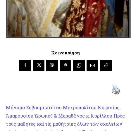
Κοινοποίηση
Μήνυμα Σεβασμιωτάτου Μητροπολίτου Κηφισίας,
Ἀμαρουσίου Ὠρωποῦ & Μαραθῶνος κ.Κυρίλλου Πρὸς
τοὺς μαθητὲς καὶ τὶς μαθήτριες ὅλων τῶν σχολείων