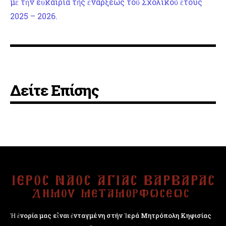
μὲ τὴν εὐκαιρία τῆς ἐνάρξεως τοῦ Σχολικοῦ ἔτους
2025 – 2026.
Δείτε Επίσης
Ἡ ἐνορία μας εἶναι ἐνταγμένη στήν Ἱερά Μητρόπολη Κηφισίας