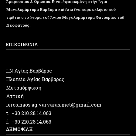
Ἁμαρουσίου & Ὠρωπου. Εἶναι ἀφιερωμένη στήν Ἅγια
Μεγαλομάρτυρα Βαρβάρα καί ἔχει ἕνα παρεκκλήσιο πού
τιμᾶται στό ὄνομα τοῦ Ἁγιου Μεγαλομάρτυρα Φανουρίου τοῦ
Νεοφανούς.
ΕΠΙΚΟΙΝΩΝΙΑ
Ι.Ν Αγίας Βαρβάρας
Πλατεία Αγίας Βαρβάρας
Μεταμόρφωση
Αττική
ieros.naos.ag.varvaras.met@gmail.com
t.: +30 210.28.14.063
f.: +30 210.28.14.063
ΔΗΜΟΦΙΛΗ