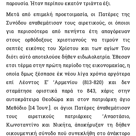
παρουσία. Ήταν περίπου εκατόν τριάντα έξι.
Μετά από επιμελή προετοιμασία, οι Πατέρες της
Συνόδου αναθεμάτισαν τους αιρετικούς, οι όποιοι
για περισσότερα από πενήντα έτη απαγόρευαν
στους ορθόδοξους χριστιανούς να τιμούν τις
σεπτές εικόνες του Χρίστου και των αγίων Του
διότι αύτό αποτελούσε δήθεν ειδωλολατρία. Έθεσαν
ετσι τέρμα στην πρώτη περίοδο της εικονομαχίας, η
οποία δμως ξέσπασε έκ νέου λίγα χρόνια αργότερα
επί Λέοντος Ε’ ‘Αρμενίου (813-820) και δεν
σταμάτησε οριστικά παρά το 843, χάρις στην
αυτοκράτειρα Θεοδώρα και στον πατριάρχη άγιο
Μεθόδιο [14 Ίουν.]. οι άγιοι Πατέρες άναθεμάτισαν
τους αιρετικούς πατριάρχες ‘Αναστάσιο,
Κωνσταντίνο και Νικήτα, άποκήρυξαν τη δήθεν
οικουμενική σύνοδο πού συνεκλήθη στο άνάκτορο