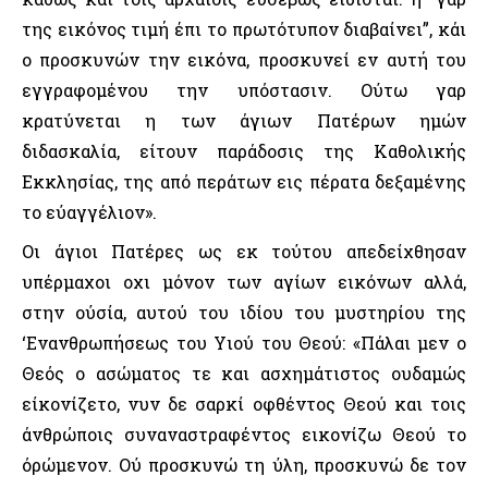
της εικόνος τιμή έπι το πρωτότυπον διαβαίνει”, κάι
ο προσκυνών την εικόνα, προσκυνεί εν αυτή του
εγγραφομένου την υπόστασιν. Ούτω γαρ
κρατύνεται η των άγιων Πατέρων ημών
διδασκαλία, είτουν παράδοσις της Καθολικής
Εκκλησίας, της από περάτων εις πέρατα δεξαμένης
το εύαγγέλιον».
Οι άγιοι Πατέρες ως εκ τούτου απεδείχθησαν
υπέρμαχοι οχι μόνον των αγίων εικόνων αλλά,
στην ούσία, αυτού του ιδίου του μυστηρίου της
‘Ενανθρωπήσεως του Υιού του Θεού: «Πάλαι μεν ο
Θεός ο ασώματος τε και ασχημάτιστος ουδαμώς
είκονίζετο, νυν δε σαρκί οφθέντος Θεού και τοις
άνθρώποις συναναστραφέντος εικονίζω Θεού το
όρώμενον. Ού προσκυνώ τη ύλη, προσκυνώ δε τον