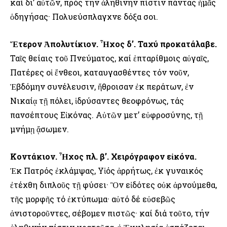
καί δι’ αὐτῶν, πρός τήν ἀληθινήν πίστιν πάντας ἡμᾶς
ὁδηγήσας· Πολυεύσπλαγχνε δόξα σοι.
Ἕτερον Ἀπολυτίκιον. Ἦχος δ’. Ταχύ προκατάλαβε.
Ταῖς θείαις τοῦ Πνεύματος, καί ἑπταρίθμοις αὐγαῖς,
Πατέρες οἱ ἔνθεοι, καταυγασθέντες τόν νοῦν,
Ἑβδόμην συνέλευσιν, ἤθροισαν ἐκ περάτων, ἐν
Νικαίᾳ τῇ πόλει, ἱδρύσαντες θεοφρόνως, τάς
πανσέπτους Εἰκόνας. Αὐτῶν μετ’ εὐφροσύνης, τῇ
μνήμῃ ᾄσωμεν.
Κοντάκιον. Ἦχος πλ. β’. Χειρόγραφον εἰκόνα.
Ἐκ Πατρός ἐκλάμψας, Υἱός ἀρρήτως, ἐκ γυναικός
ἐτέχθη διπλοῦς τῇ φύσει· Ὃν εἰδότες οὐκ ἀρνούμεθα,
τῆς μορφῆς τό ἐκτύπωμα· αὐτό δέ εὐσεβῶς
ἀνιστοροῦντες, σέβομεν πιστῶς· καί διά τοῦτο, τήν