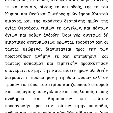
τε και σανίσιν, οίκοις τε και οδοίς, της τε του
Κυρίου και Θεού και Σωτήρος ημών Ιησού Χριστού
εικόνος, και της αχράντου δεσποίνης ημών της
αγίας Θεοτόκου, τιμίων τε αγγέλων, και πάντων
άγιων και οσίων άνδρών. Όσω γάρ συνεχώς δι’
εικονικής ανατυπώσεως ορώνται, τοσούτον και οι
ταύτας θεώμενοι διανίστανται προς την των
πρωτοτύπων μνήμην τε και επιπόθησιν, και
ταύταις άσπασμόν και τιμητικήν προσκύνησαν
απονέμειν, ού μην την κατά πίστιν ημών αληθινήν
λατρείαν, η πρέπει μόνη τη θεία φύσει- άλλ’ ον
τρόπον τω τύπω του τιμίου και ζωοποιού σταυρού
και τοις αγίοις εύαγγελίοις και τοις λοιποίς ιεροίς
αναθήμασι, και θυμιαμάτων και φώτων
προσαγωγήν προς την τούτων τιμήν ποιεισθαι,
καθώς και τοις αρχαίοις εύσεβώς είθισται. η “γαρ