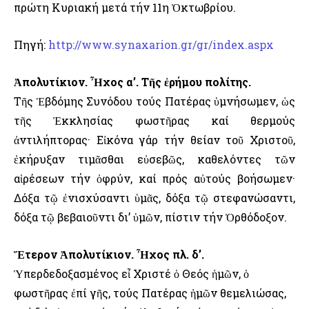
πρώτη Κυριακή μετά τήν 11η Ὀκτωβρίου.
Πηγή:
http://www.synaxarion.gr/gr/index.aspx
Ἀπολυτίκιον. Ἦχος α’. Τῆς ἐρήμου πολίτης.
Τῆς Ἑβδόμης Συνόδου τούς Πατέρας ὑμνήσωμεν, ὡς
τῆς Ἐκκλησίας φωστῆρας καί θερμούς
ἀντιλήπτορας· Εἰκόνα γάρ τήν θείαν τοῦ Χριστοῦ,
ἐκήρυξαν τιμᾶσθαι εὐσεβῶς, καθελόντες τῶν
αἱρέσεων τήν ὀφρύν, καί πρός αὐτούς βοήσωμεν·
Δόξα τῷ ἐνισχύσαντι ὑμᾶς, δόξα τῷ στεφανώσαντι,
δόξα τῷ βεβαιοῦντι δι’ ὑμῶν, πίστιν τήν Ὀρθόδοξον.
Ἕτερον Ἀπολυτίκιον. Ἦχος πλ. δ’.
Ὑπερδεδοξασμένος εἶ Χριστέ ὁ Θεός ἡμῶν, ὁ
φωστῆρας ἐπί γῆς, τούς Πατέρας ἡμῶν θεμελιώσας,