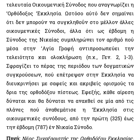
τελευταία Οικουμενική Σύνοδος που αναγνωρίζει η
‘Ορθόδοξος ‘Εκκλησία. Ωστόσο αύτό δεν σημαίνει
ότι δεν μπορούν να συγκληθοΰν στο μέλλον άλλες
οικουμενικές Σύνοδοι, άλλα ότι ως έβδομη η
Σύνοδος της Νικαίας συμπληρώνει τον αριθμό πού
μέσα στην ‘Αγία Γραφή αντιπροσωπεύει την
τελειότητα και ολοκλήρωση (π.χ., Γεν. 2, 1-3).
Σφραγίζει το πέρας της περιόδου των δογματικών
συγκρούσεων, πού επέτρεψαν στην Εκκλησία να
διευκρινήσει με σαφείς και ακριβείς ορισμούς τα
δρια της ορθοδόξου πίστεως. Εφεξής, κάθε αίρεση
δύναται και θα δύναται να αναχθεί σε μία από τις
πλάνες πού άναθεμάτισε η ‘Εκκλησία στις
οικουμενικές συνόδους, από την πρώτη (325) έως
την έβδομη (787) έν Νικαία Σύνοδο.
Πηγή
:
Νέος Συναξαριστής της Ορθοδόξου Εκκλησίας,