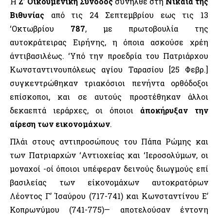
Ή
Ζ’ Οικουμενική Σύνοδος
συνήλθε στη
Νίκαια της
Βιθυνίας
από τις 24 Σεπτεμβρίου εως τις 13
‘Οκτωβρίου
787
, με πρωτοβουλία της
αυτοκράτειρας Ειρήνης, η όποια ασκούσε χρέη
άντιβασιλέως. ‘Υπό την προεδρία του Πατριάρχου
Κωνσταντινουπόλεως αγίου Ταρασίου [25 Φεβρ.]
συγκεντρώθηκαν τριακόσιοι πενήντα ορθόδοξοι
επίσκοποι, και σε αυτούς προστέθηκαν άλλοι
δεκαεπτά ιεράρχες, οι όποιοι
άποκήρυξαν την
αίρεση των εικονομάχων
.
Πλάι στους αντιπροσώπους του Πάπα Ρώμης και
των Πατριαρχών ‘Αντιοχείας και ‘Ιεροσολύμων, οι
μοναχοί -οί όποιοι υπέφεραν δεινούς διωγμούς επί
βασιλείας των είκονομάχων αυτοκρατόρων
Λέοντος Γ’ Ίσαύρου (717-741) και Κωνσταντίνου Ε’
Κοπρωνύμου (741-775)— αποτελούσαν έντονη