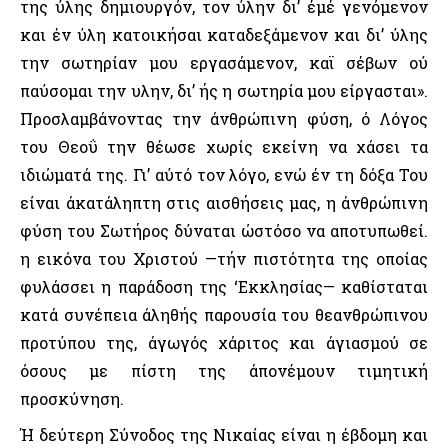
της ύλης δημιουργόν, τον ύλην δι’ έμέ γενόμενον
και έν ύλη κατοικήσαι καταδεξάμενον και δι’ ύλης
την σωτηρίαν μου εργασάμενον, καϊ σέβων ού
παύσομαι την υλην, δι’ ής η σωτηρία μου είργασται».
Προσλαμβάνοντας την άνθρώπινη φύση, ό Λόγος
του Θεοΰ την θέωσε χωρίς εκείνη να χάσει τα
ιδιώματά της. Γι’ αύτό τον λόγο, ενώ έν τη δόξα Του
είναι άκατάληπτη στις αισθήσεις μας, η άνθρώπινη
φύση του Σωτήρος δύναται ώστόσο να αποτυπωθεί.
η εικόνα του Χριστού —τήν πιστότητα της οποίας
φυλάσσει η παράδοση της ‘Εκκλησίας— καθίσταται
κατά συνέπεια άληθής παρουσία του θεανθρώπινου
προτύπου της, άγωγός χάριτος και άγιασμού σε
όσους με πίστη της άπονέμουν τιμητική
προσκύνηση.
Ή δεύτερη Σύνοδος της Νικαίας είναι η έβδομη και