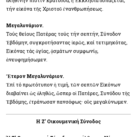
ἀληθινήν πίστιν κρατοῦσα, ἡ Ἐκκλησία ἀσπάζεται,
τήν εἰκόνα τῆς Χριστοῦ ἐνανθρωπήσεως.
Μεγαλυνάριον.
Τούς θείους Πατέρας τούς τήν σεπτήν, Σύνοδον
Ἑβδόμην, συγκροτήσαντας ἱερῶς, καί τετιμηκότας,
Εἰκόνας τάς ἁγίας, ᾀσμάτων συμφωνίᾳ,
ἀνευφημήσωμεν.
Ἔτερον Μεγαλυνάριον.
Ἐπί τό πρωτότυπον ἡ τιμή, τῶν σεπτῶν Εἰκόνων
διαβαίνει ὡς ἀληθῶς, ὥσπερ οἱ Πατέρες, Συνόδου τῆς
Ἑβδόμης, ἐτράνωσαν πανσόφως· οὓς μεγαλύνωμεν.
Η Ζ’ Οικουμενική Σύνοδος