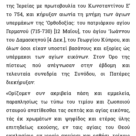
της Ίερείας με πρωτοβουλία του Κωνσταντίνου Ε’
το 754, και κήρυξαν αιωνία τη μνήμη των άγιων
υπερμάχων της ‘Ορθοδοξίας: του πατριάρχου αγίου
Γερμανού (715-730) [12 Μαΐου], του άγίου ‘Ιωάννου
του Δαμασκηνού [4 Δεκ.], του Γεωργίου Κύπρου, και
όλων όσοι είχαν υποστεί βασάνους και εξορίες ώς
υπέρμαχοι των αγίων εικόνων. Στον Όρο της
πίστεως πού ανέγνωσαν στην έβδομη και
τελευταία συνεδρία της Συνόδου, οι Πατέρες
διεκήρυξαν:
«Ορίζομεν συν ακριβεία πάση και εμμελεία,
παραπλησίως τω τύπω του τιμίου και ζωοποιού
σταυρού ανατίθεσθαι τας σεπτάς και αγίας εικόνας,
τάς έκ χρωμάτων και ψηφίδος και ετέρας ύλης
επιτηδείως εχούσης, εν ταις αγίαις του Θεού
εκκλησίαις, εν ιεροίς σκεύεσι και εσθήσι, τοίχοις