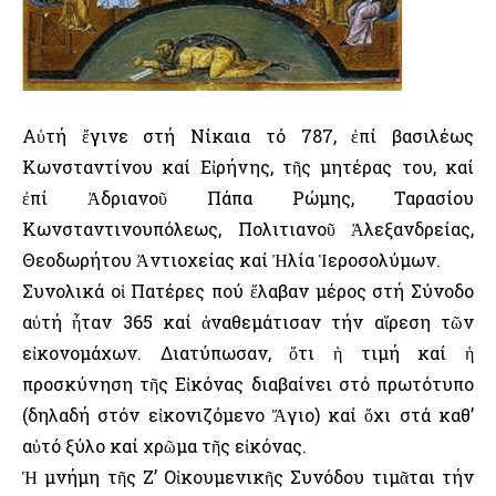
Αὐτή ἔγινε στή Νίκαια τό 787, ἐπί βασιλέως
Κωνσταντίνου καί Εἰρήνης, τῆς μητέρας του, καί
ἐπί Ἀδριανοῦ Πάπα Ρώμης, Ταρασίου
Κωνσταντινουπόλεως, Πολιτιανοῦ Ἀλεξανδρείας,
Θεοδωρήτου Ἀντιοχείας καί Ἠλία Ἱεροσολύμων.
Συνολικά οἱ Πατέρες πού ἔλαβαν μέρος στή Σύνοδο
αὐτή ἦταν 365 καί ἀναθεμάτισαν τήν αἵρεση τῶν
εἰκονομάχων. Διατύπωσαν, ὅτι ἡ τιμή καί ἡ
προσκύνηση τῆς Εἰκόνας διαβαίνει στό πρωτότυπο
(δηλαδή στόν εἰκονιζόμενο Ἅγιο) καί ὄχι στά καθ’
αὐτό ξύλο καί χρῶμα τῆς εἰκόνας.
Ἡ μνήμη τῆς Ζ’ Οἰκουμενικῆς Συνόδου τιμᾶται τήν