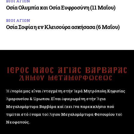
ΒΙΟΙ ΑΓΙΩΝ
Οσία Ολυμπία και Οσία Ευφροσύνη (11 Μαΐου)
ΒΙΟΙ ΑΓΙΩΝ
Οσία Σοφία η εν Κλεισούρα ασκήσασα (6 Μαΐου)
Ἡ ἐνορία μας εἶναι ἐνταγμένη στήν Ἱερά Μητρόπολη Κηφισίας
Ἁμαρουσίου & Ὠρωπου. Εἶναι ἀφιερωμένη στήν Ἅγια
Μεγαλομάρτυρα Βαρβάρα καί ἔχει ἕνα παρεκκλήσιο πού
τιμᾶται στό ὄνομα τοῦ Ἁγιου Μεγαλομάρτυρα Φανουρίου τοῦ
Νεοφανούς.