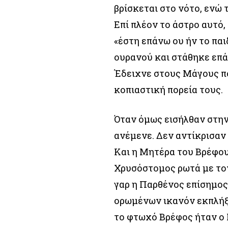
βρίσκεται στο νότο, ενώ 
Επί πλέον το άστρο αυτό,
«έστη επάνω ου ήν το παι
ουρανού και στάθηκε επά
Έδειχνε στους Μάγους πο
κοπιαστική πορεία τους.
Όταν όμως εισήλθαν στην 
ανέμενε. Δεν αντίκρισαν 
Και η Μητέρα του Βρέφους
Χρυσόστομος ρωτά με τον
γαρ η Παρθένος επίσημος 
ορωμένων ικανόν εκπλήξαι
το φτωχό Βρέφος ήταν ο 