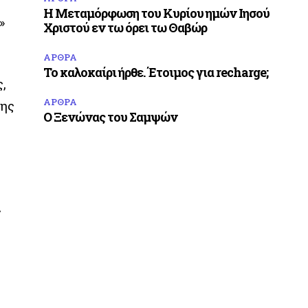
Η Μεταμόρφωση του Κυρίου ημών Ιησού
»
Χριστού εν τω όρει τω Θαβώρ
ΑΡΘΡΑ
Το καλοκαίρι ήρθε. Έτοιμος για recharge;
ς,
ΑΡΘΡΑ
της
Ο Ξενώνας του Σαμψών
ς