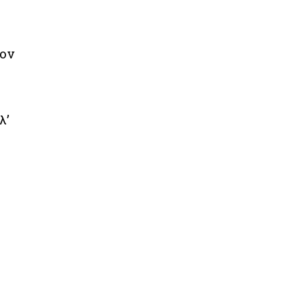
ίον
λ’
ε
,