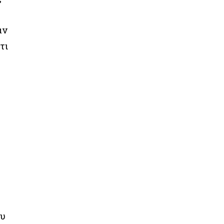
αν
τι
ου