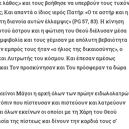
λάθος;» και τους βοήθησε να υπερβούν τους τυχό
 Και απαντά ο ίδιος ιερός Πατήρ: «Ο τε αστήρ και η
η διανοία αυτών έλλαμψις» (PG 57, 83). Η κίνηση
τού άστρου και η φώτιση του Θεού διέλυσαν μέσα
αμφιβολία και τους γέμισαν με απόλυτη βεβαιότητα
ν εμπρός τους ήταν «ο ήλιος της δικαιοσύνης», ο
και Λυτρωτής του κόσμου. Και έπεσαν αμέσως
 και Τον προσκύνησαν και Του πρόσφεραν τα δώρα
ς εκείνοι Μάγοι η αρχή όλων των πρώην ειδωλολατρ
όπιν που πίστευσαν και πιστεύουν και λατρεύουν
αι όλων εκείνων οι οποίοι με τη Χάρη του Θεού
ία της πίστεως και δίνουν την καρδιά τους σ’