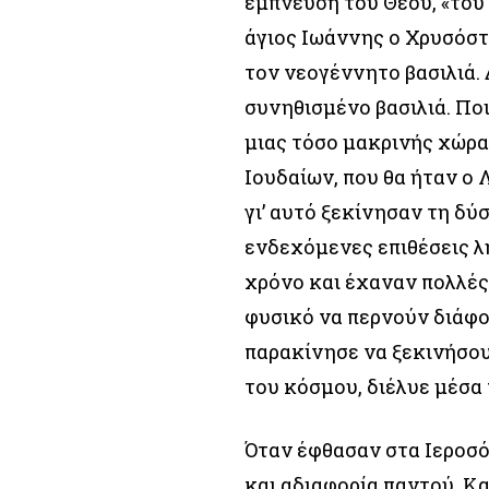
έμπνευση του Θεού, «του
άγιος Ιωάννης ο Χρυσόστο
τον νεογέννητο βασιλιά.
συνηθισμένο βασιλιά. Πο
μιας τόσο μακρινής χώρα
Ιουδαίων, που θα ήταν ο
γι’ αυτό ξεκίνησαν τη δ
ενδεχόμενες επιθέσεις λ
χρόνο και έχαναν πολλές
φυσικό να περνούν διάφορ
παρακίνησε να ξεκινήσου
του κόσμου, διέλυε μέσα 
Όταν έφθασαν στα Ιεροσ
και αδιαφορία παντού. Κα