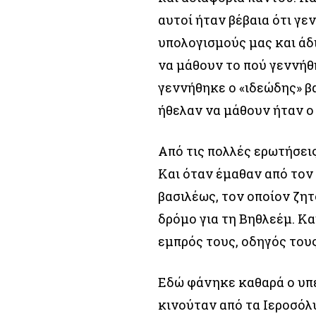
αυτοί ήταν βέβαια ότι γ
υπολογισμούς μας και άδ
να μάθουν το πού γεννήθ
γεννήθηκε ο «ιδεώδης» β
ήθελαν να μάθουν ήταν ο
Από τις πολλές ερωτήσεις
Και όταν έμαθαν από τον
βασιλέως, τον οποίον ζη
δρόμο για τη Βηθλεέμ. Κ
εμπρός τους, οδηγός τους
Εδώ φάνηκε καθαρά ο υπε
κινούταν από τα Ιεροσόλυ