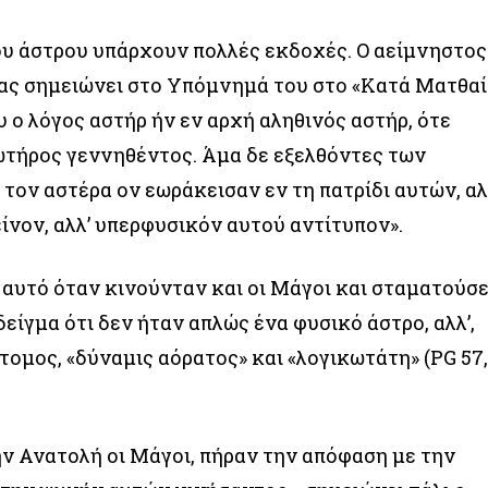
ου άστρου υπάρχουν πολλές εκδοχές. Ο αείμνηστος
λας σημειώνει στο Υπόμνημά του στο «Κατά Ματθα
ου ο λόγος αστήρ ήν εν αρχή αληθινός αστήρ, ότε
ωτήρος γεννηθέντος. Άμα δε εξελθόντες των
τον αστέρα ον εωράκεισαν εν τη πατρίδι αυτών, αλ
ίνον, αλλ’ υπερφυσικόν αυτού αντίτυπον».
ο αυτό όταν κινούνταν και οι Μάγοι και σταματούσ
είγμα ότι δεν ήταν απλώς ένα φυσικό άστρο, αλλ’,
τομος, «δύναμις αόρατος» και «λογικωτάτη» (PG 57
ην Ανατολή οι Μάγοι, πήραν την απόφαση με την