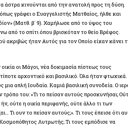
τα άστρα κινούνται από την ανατολή προς τη δύση.
 όπως γράφει ο Ευαγγελιστής Ματθαίος, ήλθε και
δίον» (Ματθ. β΄ 9). Χαμήλωσε από το ύψος του
νω από το σπίτι όπου βρισκόταν το θείο Βρέφος.
ύ ακριβώς ήταν Αυτός για τον Οποίο είχαν κάνει 
οικία οι Μάγοι, νέα δοκιμασία πίστεως τους
τίποτε αρχοντικό και βασιλικό. Όλα ήταν φτωχικά.
 μια απλή Ιουδαία. Καμιά βασιλική συνοδεία. Ο ιερ
 τρόπο του: «Τι το πείσαν αυτούς προσκυνήσαι; Ού
ήν, ούτε η οικία περιφανής, ούτε άλλο τι των
… Τι ουν το πείσαν αυτούς;». Τι τους έπεισε ότι α
Κοσμοπόθητος Λυτρωτής; Τι τους εμπόδισε να