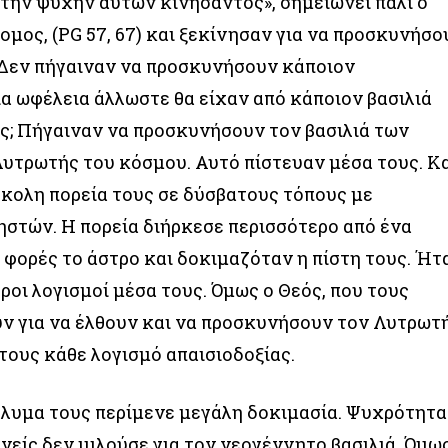
 την ψυχήν αυτών κινήσαντος», σημειώνει πάλι ο
μος, (PG 57, 67) και ξεκίνησαν για να προσκυνήσο
 Δεν πήγαιναν να προσκυνήσουν κάποιον
ια ωφέλεια άλλωστε θα είχαν από κάποιον βασιλιά
ς; Πήγαιναν να προσκυνήσουν τον βασιλιά των
 Λυτρωτής του κόσμου. Αυτό πίστευαν μέσα τους. Κ
ύσκολη πορεία τους σε δύσβατους τόπους με
ηστών. Η πορεία διήρκεσε περισσότερο από ένα
 φορές το άστρο και δοκιμαζόταν η πίστη τους. Ήτ
οι λογισμοί μέσα τους. Όμως ο Θεός, που τους
ν για να έλθουν και να προσκυνήσουν τον Λυτρωτ
τους κάθε λογισμό απαισιοδοξίας.
όλυμα τους περίμενε μεγάλη δοκιμασία. Ψυχρότητα
νείς δεν μιλούσε για τον νεογέννητο βασιλιά. Όμω