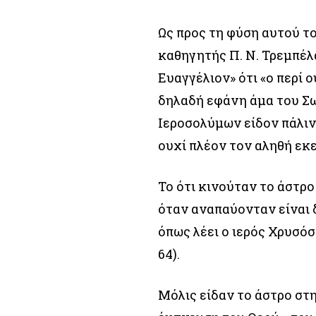
Ως προς τη φύση αυτού τ
καθηγητής Π. Ν. Τρεμπέ
Ευαγγέλιον» ότι «ο περί 
δηλαδή εφάνη άμα του Σ
Ιεροσολύμων είδον πάλιν 
ουχί πλέον τον αληθή εκε
Το ότι κινούταν το άστρ
όταν αναπαύονταν είναι δ
όπως λέει ο ιερός Χρυσόσ
64).
Μόλις είδαν το άστρο στ