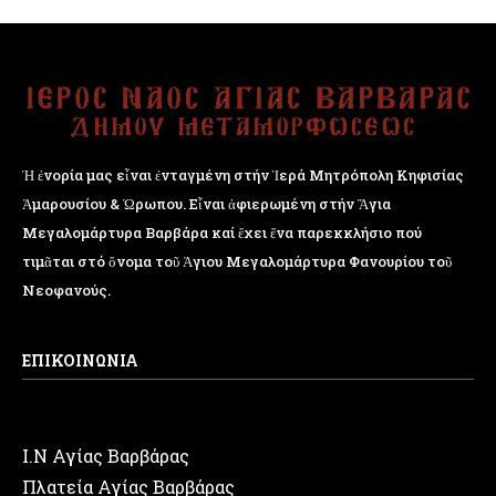
Ἡ ἐνορία μας εἶναι ἐνταγμένη στήν Ἱερά Μητρόπολη Κηφισίας
Ἁμαρουσίου & Ὠρωπου. Εἶναι ἀφιερωμένη στήν Ἅγια
Μεγαλομάρτυρα Βαρβάρα καί ἔχει ἕνα παρεκκλήσιο πού
τιμᾶται στό ὄνομα τοῦ Ἁγιου Μεγαλομάρτυρα Φανουρίου τοῦ
Νεοφανούς.
ΕΠΙΚΟΙΝΩΝΙΑ
Ι.Ν Αγίας Βαρβάρας
Πλατεία Αγίας Βαρβάρας