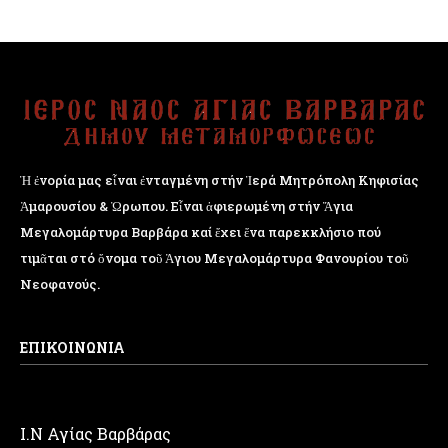
Ἡ ἐνορία μας εἶναι ἐνταγμένη στήν Ἱερά Μητρόπολη Κηφισίας
Ἁμαρουσίου & Ὠρωπου. Εἶναι ἀφιερωμένη στήν Ἅγια
Μεγαλομάρτυρα Βαρβάρα καί ἔχει ἕνα παρεκκλήσιο πού
τιμᾶται στό ὄνομα τοῦ Ἁγιου Μεγαλομάρτυρα Φανουρίου τοῦ
Νεοφανούς.
ΕΠΙΚΟΙΝΩΝΙΑ
Ι.Ν Αγίας Βαρβάρας