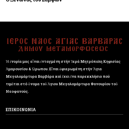
Ἡ ἐνορία μας εἶναι ἐνταγμένη στήν Ἱερά Μητρόπολη Κηφισίας
Ἁμαρουσίου & Ὠρωπου. Εἶναι ἀφιερωμένη στήν Ἅγια
Μεγαλομάρτυρα Βαρβάρα καί ἔχει ἕνα παρεκκλήσιο πού
τιμᾶται στό ὄνομα τοῦ Ἁγιου Μεγαλομάρτυρα Φανουρίου τοῦ
Νεοφανούς.
ΕΠΙΚΟΙΝΩΝΙΑ