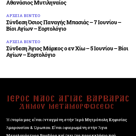
Αθανάσιος Μυτιληναίος
ΑΡΧΕΙΑ ΒΙΝΤΕΟ
Σύνδεση Όσιος Παναγής Μπασιάς – 7 Ιουνίου –
Βίοι Αγίων – Εορτολόγιο
ΑΡΧΕΙΑ ΒΙΝΤΕΟ
Σύνδεση Άγιος Μάρκος o εν Χίω – 5 Ιουνίου – Βίοι
Αγίων – Εορτολόγιο
Ἡ ἐνορία μας εἶναι ἐνταγμένη στήν Ἱερά Μητρόπολη Κηφισίας
Ἁμαρουσίου & Ὠρωπου. Εἶναι ἀφιερωμένη στήν Ἅγια
Μεγαλομάρτυρα Βαρβάρα καί ἔχει ἕνα παρεκκλήσιο πού