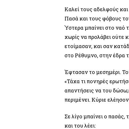
Καλεί τους αδελφούς και
Πασά και τους φόβους το
Ύστερα μπαίνει στο ναό 
χωρίς να προλάβει ούτε κ
ετοίμασαν, και σαν κατά
στο Ρέθυμνο, στην έδρα 
Έφτασαν το μεσημέρι. Το
«Τάχα τι πονηρές ερωτήσε
απαντήσεις να του δώσω;»
περιμένει. Κύριε ελέησον
Σε λίγο μπαίνει ο πασάς,
και του λέει: