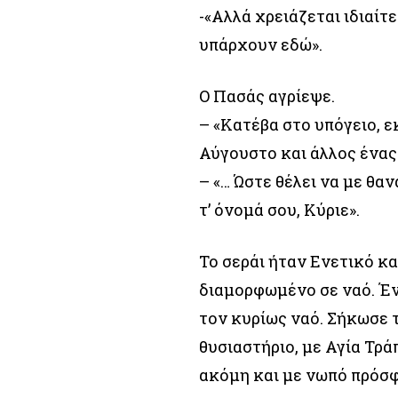
-«Αλλά χρειάζεται ιδιαίτε
υπάρχουν εδώ».
Ο Πασάς αγρίεψε.
– «Κατέβα στο υπόγειο, εκ
Αύγουστο και άλλος ένας
– «… Ώστε θέλει να με θα
τ’ όνομά σου, Κύριε».
Το σεράι ήταν Ενετικό κα
διαμορφωμένο σε ναό. Έν
τον κυρίως ναό. Σήκωσε 
θυσιαστήριο, με Αγία Τρά
ακόμη και με νωπό πρόσφ