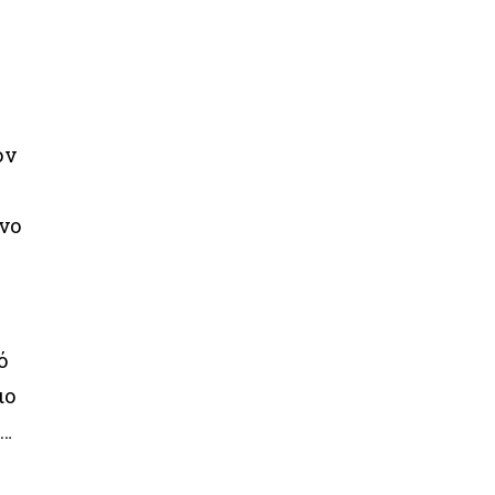
ον
ένο
ό
ιο
α…