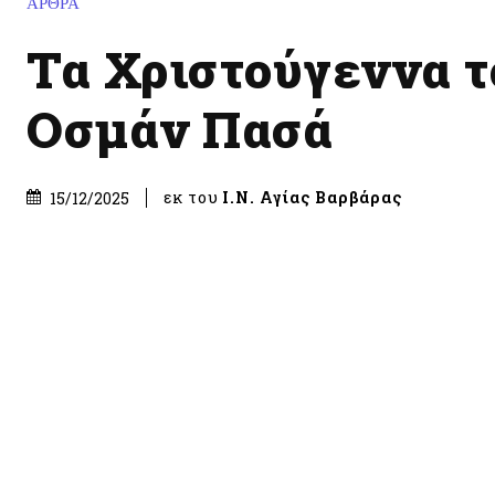
ΑΡΘΡΑ
Τα Χριστούγεννα τ
Οσμάν Πασά
εκ του
Ι.Ν. Αγίας Βαρβάρας
15/12/2025