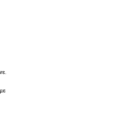
νε.
 με