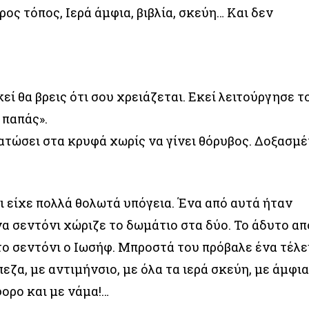
ρος τόπος, Ιερά άμφια, βιβλία, σκεύη… Και δεν
εί θα βρεις ότι σου χρειάζεται. Εκεί λειτούργησε τ
 παπάς».
νατώσει στα κρυφά χωρίς να γίνει θόρυβος. Δοξασμ
ι είχε πολλά θολωτά υπόγεια. Ένα από αυτά ήταν
α σεντόνι χώριζε το δωμάτιο στα δύο. Το άδυτο απ
το σεντόνι ο Ιωσήφ. Μπροστά του πρόβαλε ένα τέλε
πεζα, με αντιμήνσιο, με όλα τα ιερά σκεύη, με άμφι
ορο και με νάμα!…