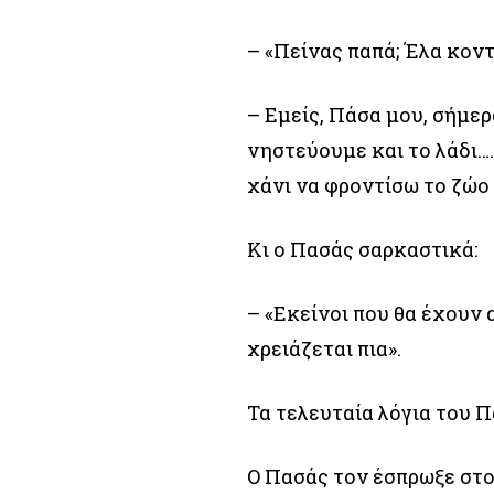
– «Πείνας παπά; Έλα κον
– Εμείς, Πάσα μου, σήμε
νηστεύουμε και το λάδι….
χάνι να φροντίσω το ζώο 
Κι ο Πασάς σαρκαστικά:
– «Εκείνοι που θα έχουν 
χρειάζεται πια».
Τα τελευταία λόγια του 
Ο Πασάς τον έσπρωξε στο