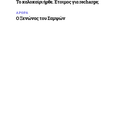
Το καλοκαίρι ήρθε. Έτοιμος για recharge;
ΑΡΘΡΑ
Ο Ξενώνας του Σαμψών
ε