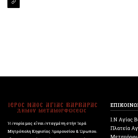
ΕΠΙΚΟΙΝΩ
Ι.Ν Αγίας 
Ἡ ἐνορία μας εἶναι ἐνταγμένη στήν Ἱερά
Πλατεία Αγ
Μητρόπολη Κηφισίας Ἁμαρουσίου & Ὠρωπου.
Μεταμόρφ