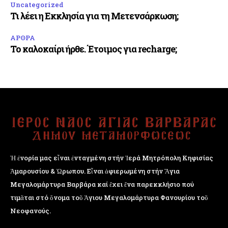
Uncategorized
Τι λέει η Εκκλησία για τη Μετενσάρκωση;
ΑΡΘΡΑ
Το καλοκαίρι ήρθε. Έτοιμος για recharge;
Ἡ ἐνορία μας εἶναι ἐνταγμένη στήν Ἱερά Μητρόπολη Κηφισίας
Ἁμαρουσίου & Ὠρωπου. Εἶναι ἀφιερωμένη στήν Ἅγια
Μεγαλομάρτυρα Βαρβάρα καί ἔχει ἕνα παρεκκλήσιο πού
τιμᾶται στό ὄνομα τοῦ Ἁγιου Μεγαλομάρτυρα Φανουρίου τοῦ
Νεοφανούς.