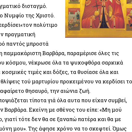
αγματικό δισταγμό.
ο Νυμφίο της Χριστό.
κερδίσει«τον πολύτιμο
ην πραγματική
πρό παντός μπροστά
 η παμμακάριστη Βαρβάρα, παραμέρισε όλες τις
ου κόσμου, νέκρωσε όλα τα ψυχοφθόρα σαρκικά
κοσμικές τιμές και δόξες, τα θυσίασε όλα και
 θλίψεις τού μαρτυρίου προκειμένου να κερδίσει τ
αφαίρετο θησαυρό, την αιώνια ζωή.
οψιάζεται τίποτα γιά όλα αυτα που είχαν συμβεί,
ν Βαρβάρα. Εκείνη με σθένος του είπε: «Μη μού
, γιατί τότε δεν θα σε ξαναπώ πατέρα και θα με
όνη μου». Της άφησε χρόνο να το σκεφτεί. Όμως