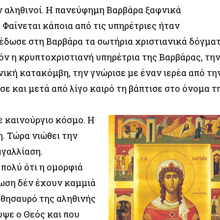
ν αληθινοί. Η πανεύφημη Βαρβάρα ξαφνικά
 Φαίνεται κάποια από τις υπηρέτριες ήταν
έδωσε στη Βαρβάρα τα σωτήρια χριστιανικά δόγμα
πόν η κρυπτοχριστιανή υπηρέτρια της Βαρβάρας, τη
νική κατακόμβη, την γνώρισε με έναν ιερέα από τη
ε και μετά από λίγο καιρό τη βάπτισε στο όνομα τ
ε καινούργιο κόσμο. Η
η. Τώρα νιώθει την
αγαλλίαση.
 πολύ ότι η ομορφιά
φωση δέν έχουν καμμιά
 θησαυρό της αληθινής
υψε ο Θεός και που