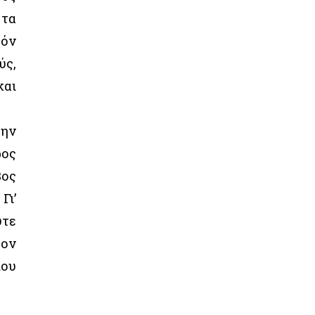
 τα
τόν
ύς,
και
την
ρος
βος
Γι’
ύτε
τον
που