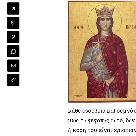
κάθε εὐσέβεια καὶ σεμνό
Ὅμως τὸ γεγονὸς αὐτό, δὲν
ἡ κόρη του εἶναι χριστια