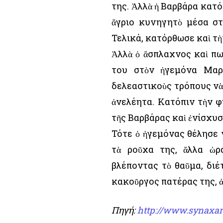
της. Ἀλλὰ ἡ Βαρβάρα κατ
ἄγριο κυνηγητὸ μέσα στ
Τελικά, κατόρθωσε καὶ τὴ
Ἀλλὰ ὁ ἄσπλαχνος καὶ π
του στὸν ἡγεμόνα Μαρ
δελεαστικοὺς τρόπους νὰ 
ἀνελέητα. Κατόπιν τὴν φ
τῆς Βαρβάρας καὶ ἐνίσχυσ
Τότε ὁ ἡγεμόνας θέλησε 
τὰ ροῦχα της, ἄλλα ὡρ
βλέποντας τὸ θαῦμα, διέ
κακοῦργος πατέρας της, ἀ
Πηγή:
http://www.synaxar