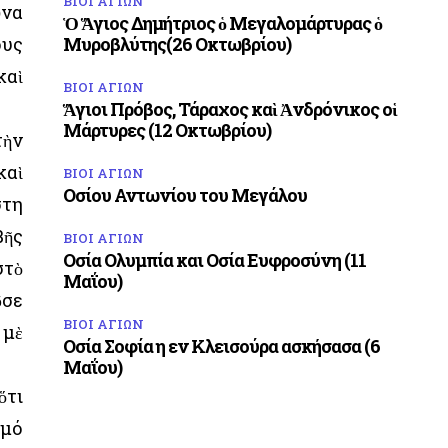
ΒΙΟΙ ΑΓΙΩΝ
ώνα
Ὁ Ἅγιος Δημήτριος ὁ Μεγαλομάρτυρας ὁ
ους
Μυροβλύτης(26 Οκτωβρίου)
αὶ
ΒΙΟΙ ΑΓΙΩΝ
Ἅγιοι Πρόβος, Τάραχος καὶ Ἀνδρόνικος οἱ
Μάρτυρες (12 Οκτωβρίου)
τὴν
καὶ
ΒΙΟΙ ΑΓΙΩΝ
Οσίου Αντωνίου του Μεγάλου
στη
βῆς
ΒΙΟΙ ΑΓΙΩΝ
Οσία Ολυμπία και Οσία Ευφροσύνη (11
στὸ
Μαΐου)
ῦσε
ΒΙΟΙ ΑΓΙΩΝ
 μὲ
Οσία Σοφία η εν Κλεισούρα ασκήσασα (6
Μαΐου)
ὅτι
σμό