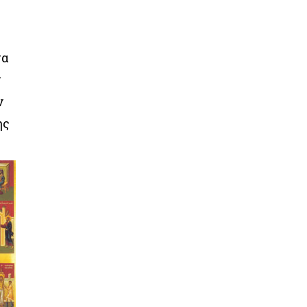
τα
ν
ν
ης