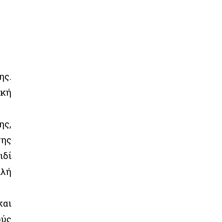
ης.
ική
ης,
της
ιδί
λλή
και
ούς