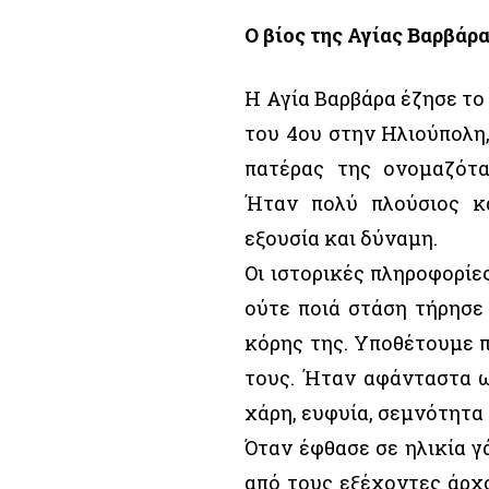
Ο βίος της Αγίας Βαρβάρ
Η Αγία Βαρβάρα έζησε το 
του 4ου στην Ηλιούπολη,
πατέρας της ονομαζότα
Ήταν πολύ πλούσιος κα
εξουσία και δύναμη.
Οι ιστορικές πληροφορίε
ούτε ποιά στάση τήρησε 
κόρης της. Υποθέτουμε π
τους. Ήταν αφάνταστα ω
χάρη, ευφυία, σεμνότητα
Όταν έφθασε σε ηλικία γ
από τους εξέχοντες άρχο