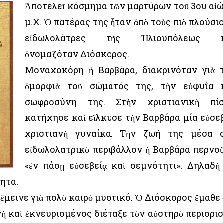
Ἀποτελεῖ κόσμημα τῶν μαρτύρων τοῦ 3ου αἰ
μ.Χ. Ὁ πατέρας της ἦταν ἀπὸ τοὺς πιὸ πλούσι
εἰδωλολάτρες τῆς Ἠλιουπόλεως κ
ὀνομαζόταν Διόσκορος.
Μοναχοκόρη ἡ Βαρβάρα, διακρινόταν γιὰ 
ὀμορφιὰ τοῦ σώματός της, τὴν εὐφυΐα 
σωφροσύνη της. Στὴν χριστιανικὴ πί
κατήχησε καὶ εἵλκυσε τὴν Βαρβάρα μία εὐσε
χριστιανὴ γυναίκα. Τὴν ζωή της μέσα 
εἰδωλολατρικὸ περιβάλλον ἡ Βαρβάρα περνο
«ἐν πάσῃ εὐσεβείᾳ καὶ σεμνότητι». Δηλαδὴ
τητα.
 ἔμεινε γιὰ πολὺ καιρὸ μυστικό. Ὁ Διόσκορος ἔμαθε 
νὴ καὶ ἐκνευρισμένος διέταξε τὸν αὐστηρὸ περιορι