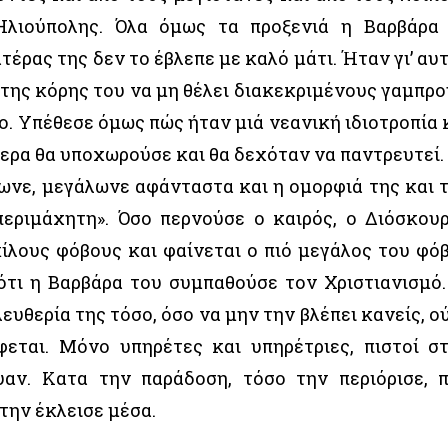
Ηλιούπολης. Όλα όμως τα προξενιά η Βαρβάρα
τέρας της δεν το έβλεπε με καλό μάτι. Ήταν γι’ αυ
της κόρης του να μη θέλει διακεκριμένους γαμπρο
ο. Υπέθεσε όμως πώς ήταν μιά νεανική ιδιοτροπία 
τερα θα υποχωρούσε και θα δεχόταν να παντρευτεί.
ωνε, μεγάλωνε αφάνταστα και η ομορφιά της και 
περιμάχητη». Όσο περνούσε ο καιρός, ο Διόσκου
κίλους φόβους και φαίνεται ο πιό μεγάλος του φό
ότι η Βαρβάρα του συμπαθούσε τον Χριστιανισμό. 
λευθερία της τόσο, όσο να μην την βλέπει κανείς, ο
εται. Μόνο υπηρέτες και υπηρέτριες, πιστοί σ
υαν. Κατα την παράδοση, τόσο την περιόρισε, 
 την έκλεισε μέσα.