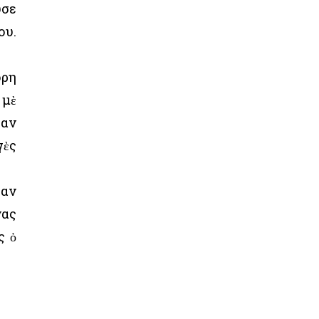
υσε
ου.
όρη
 μὲ
σαν
γὲς
ζαν
νας
ς ὁ