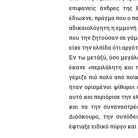
επιφανείς άνδρες της 
έδιωχνε, πράγμα που ο πα
αδικαιολόγητη η εμμονή 
που την ζητούσαν σε γάμ
είχε την ελπίδα ότι αργό
Εν τω μετάξύ, όσο μεγάλ
έκανε «περιλάλητη και 
γέμιζε πιό πολύ από ποι
ήταν ορισμένοι ψίθυροι 
αυτό και περιόρισε την ε
και να την συναναστρέφ
Διόσκουρο, την συνόδε
έφτιαξε ειδικό πύργο και