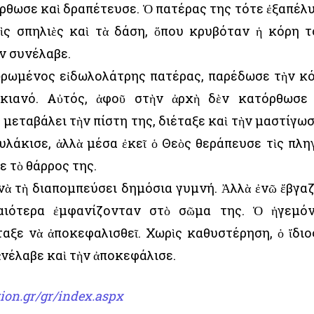
όρθωσε καὶ δραπέτευσε. Ὁ πατέρας της τότε ἐξαπέλ
ὶς σπηλιὲς καὶ τὰ δάση, ὅπου κρυβόταν ἡ κόρη τ
ν συνέλαβε.
ωρωμένος εἰδωλολάτρης πατέρας, παρέδωσε τὴν κ
κιανό. Αὐτός, ἀφοῦ στὴν ἀρχὴ δὲν κατόρθωσε
μεταβάλει τὴν πίστη της, διέταξε καὶ τὴν μαστίγω
υλάκισε, ἀλλὰ μέσα ἐκεῖ ὁ Θεὸς θεράπευσε τὶς πλη
ε τὸ θάρρος της.
νὰ τὴ διαπομπεύσει δημόσια γυμνή. Ἀλλὰ ἐνῶ ἔβγα
αιότερα ἐμφανίζονταν στὸ σῶμα της. Ὁ ἡγεμό
ταξε νὰ ἀποκεφαλισθεῖ. Χωρὶς καθυστέρηση, ὁ ἴδιο
νέλαβε καὶ τὴν ἀποκεφάλισε.
ion.gr/gr/index.aspx