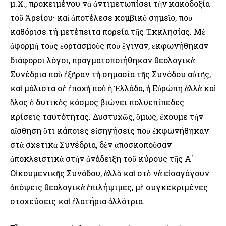
μ.Χ., προκειμένου νὰ ἀντιμετωπίσει τὴν κακοδοξία
τοῦ Ἀρείου· καὶ ἀποτέλεσε κομβικὸ σημεῖο, ποὺ
καθόρισε τή μετέπειτα πορεία τῆς Ἐκκλησίας. Μὲ
ἀφορμὴ τοὺς ἑορτασμοὺς ποὺ ἔγιναν, ἐκφωνήθηκαν
διάφοροι λόγοι, πραγματοποιήθηκαν θεολογικὰ
Συνέδρια ποὺ ἐξῆραν τὴ σημασία τῆς Συνόδου αὐτῆς,
καὶ μάλιστα σὲ ἐποχὴ ποὺ ἡ Ἑλλάδα, ἡ Εὐρώπη ἀλλὰ καὶ
ὅλος ὁ δυτικὸς κόσμος βιώνει πολυεπίπεδες
κρίσεις ταυτότητας. Δυστυχῶς, ὅμως, ἔχουμε τὴν
αἴσθηση ὅτι κάποιες εἰσηγήσεις ποὺ ἐκφωνήθηκαν
στὰ σχετικὰ Συνέδρια, δὲν ἀποσκοποῦσαν
ἀποκλειστικὰ στὴν ἀνάδειξη τοῦ κύρους τῆς Α΄
Οἰκουμενικῆς Συνόδου, ἀλλὰ καὶ στὸ νὰ εἰσαγάγουν
ἀπόψεις θεολογικὰ ἐπιλήψιμες, μὲ συγκεκριμένες
στοχεύσεις καὶ ἐλατήρια ἀλλότρια.