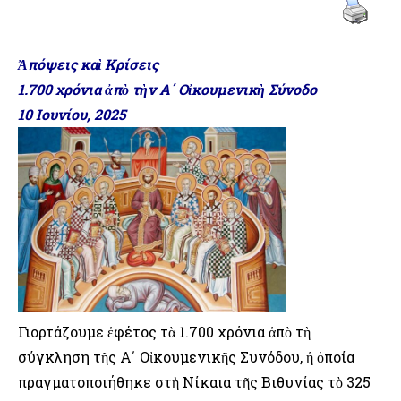
Ἀπόψεις καὶ Κρίσεις
1.700 χρόνια ἀπὸ τὴν Α΄ Οἰκουμενικὴ Σύνοδο
10 Ιουνίου, 2025
Γιορτάζουμε ἐφέτος τὰ 1.700 χρόνια ἀπὸ τὴ
σύγκληση τῆς Α΄ Οἰκουμενικῆς Συνόδου, ἡ ὁποία
πραγματοποιήθηκε στὴ Νίκαια τῆς Βιθυνίας τὸ 325