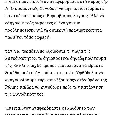
Εἶναι σημαντικό, ὅταν ἀναφερόμαστε στὸ κύρος τῆς
Α΄ Οἰκουμενικῆς Συνόδου, νὰ μὴν περιοριζόμαστε
μόνο σὲ σχετικοὺς διθυραμβικοὺς λόγους, ἀλλὰ νὰ
ὁδηγοῦμε τοὺς ἀκροατὲς σ’ ἕνα γόνιμο
προβληματισμὸ γιὰ τὴ σημερινὴ πραγματικότητα,
ποὺ εἶναι τόσο ζοφερή.
Ὅταν, γιὰ παράδειγμα, ἐξαίρουμε τὴν ἀξία τῆς
Συνοδικότητος, τὸ δημοκρατικὸ δηλαδὴ πολίτευμα
τῆς Ἐκκλησίας, θὰ πρέπει ταυτόχρονα νὰ εἴμαστε
ξεκάθαροι ὅτι δὲν πρόκειται ποτὲ οἱ Ὀρθόδοξοι νὰ
ἀναγνωρίσουμε «πρωτεῖο ἐξουσίας» στὸν θρόνο τῆς
Ρώμης καὶ ἄρα νὰ κινηθοῦμε πρὸς τὴν κατάργηση
τῆς Συνοδικότητος.
Ἔπειτα, ὅταν ἀναφερόμαστε στὸ ἀλάθητο τῶν