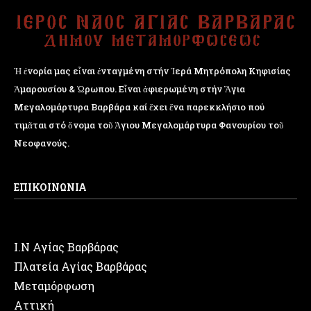
Ἡ ἐνορία μας εἶναι ἐνταγμένη στήν Ἱερά Μητρόπολη Κηφισίας
Ἁμαρουσίου & Ὠρωπου. Εἶναι ἀφιερωμένη στήν Ἅγια
Μεγαλομάρτυρα Βαρβάρα καί ἔχει ἕνα παρεκκλήσιο πού
τιμᾶται στό ὄνομα τοῦ Ἁγιου Μεγαλομάρτυρα Φανουρίου τοῦ
Νεοφανούς.
ΕΠΙΚΟΙΝΩΝΙΑ
Ι.Ν Αγίας Βαρβάρας
Πλατεία Αγίας Βαρβάρας
Μεταμόρφωση
Αττική