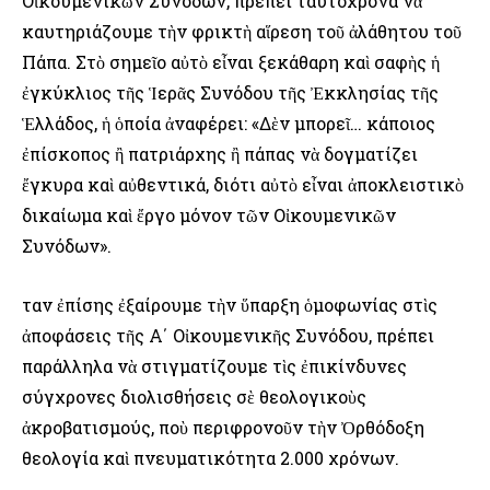
Οἰκουμενικῶν Συνόδων, πρέπει ταυτόχρονα νὰ
καυτηριάζουμε τὴν φρικτὴ αἵρεση τοῦ ἀλάθητου τοῦ
Πάπα. Στὸ σημεῖο αὐτὸ εἶναι ξεκάθαρη καὶ σαφὴς ἡ
ἐγκύκλιος τῆς Ἱερᾶς Συνόδου τῆς Ἐκκλησίας τῆς
Ἑλλάδος, ἡ ὁποία ἀναφέρει: «Δὲν μπορεῖ… κάποιος
ἐπίσκοπος ἢ πατριάρχης ἢ πάπας νὰ δογματίζει
ἔγκυρα καὶ αὐθεντικά, διότι αὐτὸ εἶναι ἀποκλειστικὸ
δικαίωμα καὶ ἔργο μόνον τῶν Οἰκουμενικῶν
Συνόδων».
Ὅταν ἐπίσης ἐξαίρουμε τὴν ὕπαρξη ὁμοφωνίας στὶς
ἀποφάσεις τῆς Α΄ Οἰκουμενικῆς Συν­όδου, πρέπει
παράλληλα νὰ στιγματίζουμε τὶς ἐπικίνδυνες
σύγχρονες διολισθήσεις σὲ θεολογικοὺς
ἀκροβατισμούς, ποὺ περιφρονοῦν τὴν Ὀρθόδοξη
θεολογία καὶ πνευματικότητα 2.000 χρόνων.