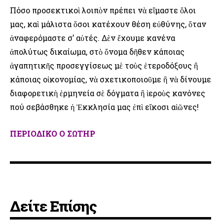
Πόσο προσεκτικοὶ λοιπὸν πρέπει νὰ εἴμαστε ὅλοι
μας, καὶ μάλιστα ὅσοι κατέχουν θέση εὐθύνης, ὅταν
ἀναφερόμαστε σ’ αὐτές. Δὲν ἔχουμε κανένα
ἀπολύτως δικαίωμα, στὸ ὄνομα δῆθεν κάποιας
ἀγαπητικῆς προσεγγίσεως μὲ τοὺς ἑτεροδόξους ἢ
κάποιας οἰκονομίας, νὰ σχετικοποιοῦμε ἢ νὰ δίνουμε
διαφορετικὴ ἑρμηνεία σὲ δόγματα ἢ ἱεροὺς κανόνες
πού σεβάσθηκε ἡ Ἐκκλησία μας ἐπὶ εἴκοσι αἰῶνες!
ΠΕΡΙΟΔΙΚΟ Ο ΣΩΤΗΡ
Δείτε Επίσης