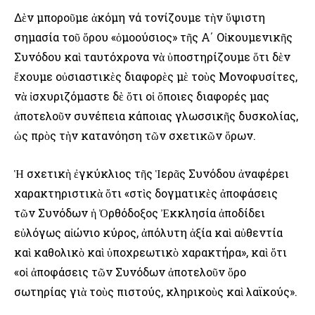
Δὲν μποροῦμε ἀκόμη νά τονίζουμε τὴν ὕψιστη
σημασία τοῦ ὅρου «ὁμοούσιος» τῆς Α΄ Οἰ­κουμενικῆς
Συνόδου καὶ ταυτόχρονα νὰ ὑποστηρίζουμε ὅτι δὲν
ἔχουμε οὐσιαστικὲς διαφο­ρὲς μὲ τοὺς Μονοφυσίτες,
νὰ ἰσχυριζόμαστε δὲ ὅτι οἱ ὅποιες διαφορές μας
ἀποτελοῦν συνέπεια κάποιας γλωσσικῆς δυσκολίας,
ὡς πρὸς τὴν κατανόηση τῶν σχετικῶν ὅρων.
Ἡ σχετικὴ ἐγκύκλιος τῆς Ἱερᾶς Συνόδου ἀναφέρει
χαρακτηριστικὰ ὅτι «στὶς δογματι­κὲς ἀποφάσεις
τῶν Συνόδων ἡ Ὀρθόδοξος Ἐκκλησία ἀποδίδει
εὐλόγως αἰώνιο κύρος, ἀπόλυτη ἀξία καὶ αὐθεντία
καὶ καθολικὸ καὶ ὑποχρεωτικὸ χαρακτήρα», καὶ ὅτι
«οἱ ἀποφάσεις τῶν Συνόδων ἀποτελοῦν ὅρο
σωτηρίας γιὰ τοὺς πιστούς, κληρικοὺς καὶ λαϊκούς».