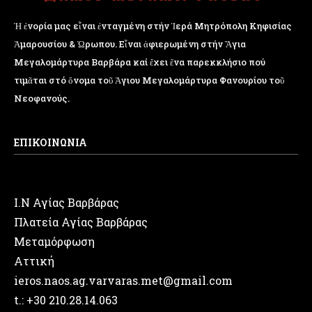
Ἡ ἐνορία μας εἶναι ἐνταγμένη στήν Ἱερά Μητρόπολη Κηφισίας
Ἁμαρουσίου & Ὠρωπου. Εἶναι ἀφιερωμένη στήν Ἅγια
Μεγαλομάρτυρα Βαρβάρα καί ἔχει ἕνα παρεκκλήσιο πού
τιμᾶται στό ὄνομα τοῦ Ἁγιου Μεγαλομάρτυρα Φανουρίου τοῦ
Νεοφανούς.
ΕΠΙΚΟΙΝΩΝΙΑ
Ι.Ν Αγίας Βαρβάρας
Πλατεία Αγίας Βαρβάρας
Μεταμόρφωση
Αττική
ieros.naos.ag.varvaras.met@gmail.com
t.: +30 210.28.14.063