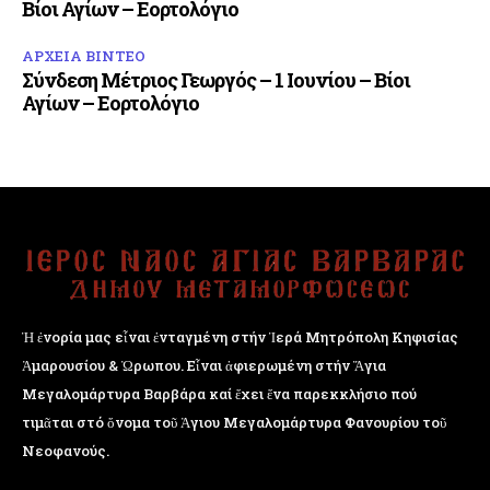
Βίοι Αγίων – Εορτολόγιο
ΑΡΧΕΙΑ ΒΙΝΤΕΟ
Σύνδεση Μέτριος Γεωργός – 1 Ιουνίου – Βίοι
Αγίων – Εορτολόγιο
Ἡ ἐνορία μας εἶναι ἐνταγμένη στήν Ἱερά Μητρόπολη Κηφισίας
Ἁμαρουσίου & Ὠρωπου. Εἶναι ἀφιερωμένη στήν Ἅγια
Μεγαλομάρτυρα Βαρβάρα καί ἔχει ἕνα παρεκκλήσιο πού
τιμᾶται στό ὄνομα τοῦ Ἁγιου Μεγαλομάρτυρα Φανουρίου τοῦ
Νεοφανούς.