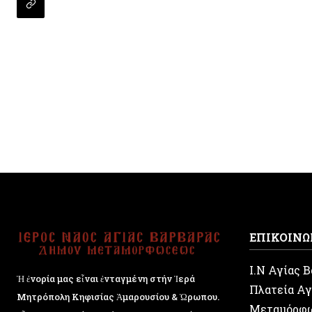
ΕΠΙΚΟΙΝΩ
Ι.Ν Αγίας 
Ἡ ἐνορία μας εἶναι ἐνταγμένη στήν Ἱερά
Πλατεία Αγ
Μητρόπολη Κηφισίας Ἁμαρουσίου & Ὠρωπου.
Μεταμόρφ