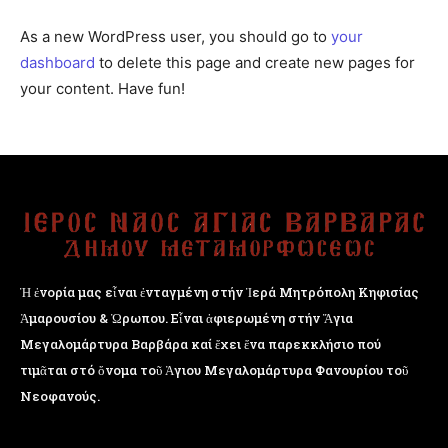
As a new WordPress user, you should go to
your
dashboard
to delete this page and create new pages for
your content. Have fun!
Ἡ ἐνορία μας εἶναι ἐνταγμένη στήν Ἱερά Μητρόπολη Κηφισίας
Ἁμαρουσίου & Ὠρωπου. Εἶναι ἀφιερωμένη στήν Ἅγια
Μεγαλομάρτυρα Βαρβάρα καί ἔχει ἕνα παρεκκλήσιο πού
τιμᾶται στό ὄνομα τοῦ Ἁγιου Μεγαλομάρτυρα Φανουρίου τοῦ
Νεοφανούς.