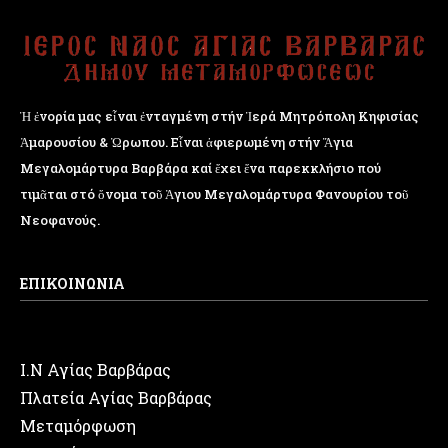
Ἡ ἐνορία μας εἶναι ἐνταγμένη στήν Ἱερά Μητρόπολη Κηφισίας
Ἁμαρουσίου & Ὠρωπου. Εἶναι ἀφιερωμένη στήν Ἅγια
Μεγαλομάρτυρα Βαρβάρα καί ἔχει ἕνα παρεκκλήσιο πού
τιμᾶται στό ὄνομα τοῦ Ἁγιου Μεγαλομάρτυρα Φανουρίου τοῦ
Νεοφανούς.
ΕΠΙΚΟΙΝΩΝΙΑ
Ι.Ν Αγίας Βαρβάρας
Πλατεία Αγίας Βαρβάρας
Μεταμόρφωση