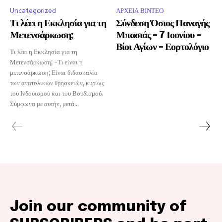
Uncategorized
ΑΡΧΕΙΑ ΒΙΝΤΕΟ
Τι λέει η Εκκλησία για τη
Σύνδεση Όσιος Παναγής
Μετενσάρκωση;
Μπασιάς – 7 Ιουνίου –
Βίοι Αγίων – Εορτολόγιο
Τι λέει η Εκκλησία για τη
Μετενσάρκωση; -Τι είναι η
μετενσάρκωση; Είναι διδασκαλία
των ανατολικών θρησκειών, κυρίως
του Ινδουισμού και του Βουδισμού.
Σύμφωνα με αυτήν, μετά...
Join our community of