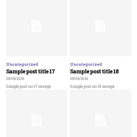
Uncategorized
Uncategorized
Sample post title 17
Sample post title 18
08/08/2026
08/08/2026
Sample post no 17 excerpt.
Sample post no 18 excerpt.