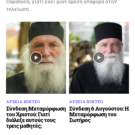
Παράδοση, γιατί έχει μιαν άμεση αναφορά στην
τελείωση...
ΑΡΧΕΙΑ ΒΙΝΤΕΟ
ΑΡΧΕΙΑ ΒΙΝΤΕΟ
Σύνδεση Μεταμόρφωση
Σύνδεση 6 Αυγούστου: Η
του Χριστού: Γιατί
Μεταμόρφωση του
διάλεξε αυτούς τους
Σωτήρος
τρεις μαθητές;