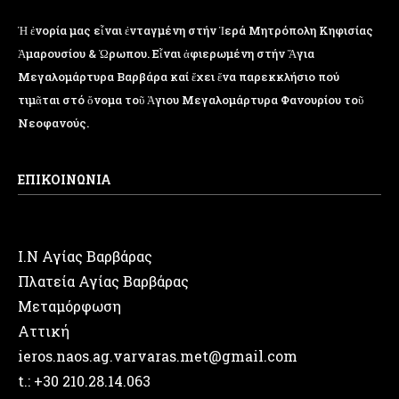
Ἡ ἐνορία μας εἶναι ἐνταγμένη στήν Ἱερά Μητρόπολη Κηφισίας
Ἁμαρουσίου & Ὠρωπου. Εἶναι ἀφιερωμένη στήν Ἅγια
Μεγαλομάρτυρα Βαρβάρα καί ἔχει ἕνα παρεκκλήσιο πού
τιμᾶται στό ὄνομα τοῦ Ἁγιου Μεγαλομάρτυρα Φανουρίου τοῦ
Νεοφανούς.
ΕΠΙΚΟΙΝΩΝΙΑ
Ι.Ν Αγίας Βαρβάρας
Πλατεία Αγίας Βαρβάρας
Μεταμόρφωση
Αττική
ieros.naos.ag.varvaras.met@gmail.com
t.: +30 210.28.14.063