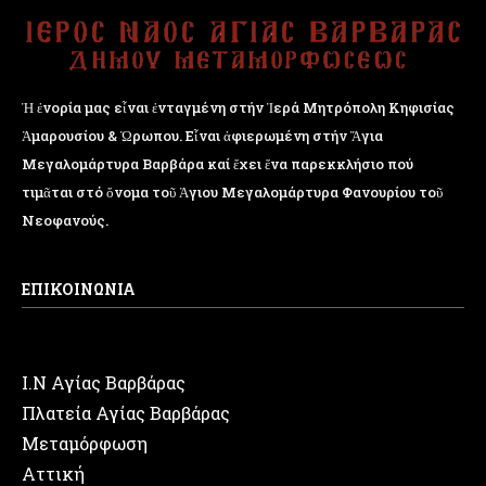
Ἡ ἐνορία μας εἶναι ἐνταγμένη στήν Ἱερά Μητρόπολη Κηφισίας
Ἁμαρουσίου & Ὠρωπου. Εἶναι ἀφιερωμένη στήν Ἅγια
Μεγαλομάρτυρα Βαρβάρα καί ἔχει ἕνα παρεκκλήσιο πού
τιμᾶται στό ὄνομα τοῦ Ἁγιου Μεγαλομάρτυρα Φανουρίου τοῦ
Νεοφανούς.
ΕΠΙΚΟΙΝΩΝΙΑ
Ι.Ν Αγίας Βαρβάρας
Πλατεία Αγίας Βαρβάρας
Μεταμόρφωση
Αττική