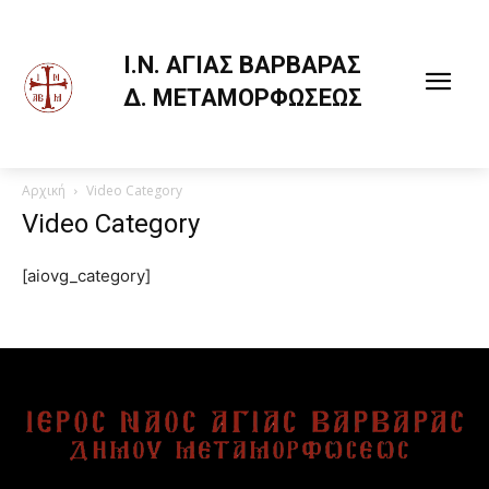
Ι.Ν. ΑΓΙΑΣ ΒΑΡΒΑΡΑΣ
Δ. ΜΕΤΑΜΟΡΦΩΣΕΩΣ
Αρχική
Video Category
Πηγή:
http://www.synaxarion.gr/gr/index.aspx
Video Category
Ἀπολυτίκιον. Ἦχος πλ. α’. Τόν συνάναρχον Λόγον.
[aiovg_category]
Κοντάκιον. Ἦχος πλ. δ’. Τή ὑπερμάχω.