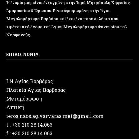
Ἡ ἐνορία μας εἶναι ἐνταγμένη στήν Ἱερά Μητρόπολη Κηφισίας
Ἁμαρουσίου & Ὠρωπου. Εἶναι ἀφιερωμένη στήν Ἅγια
Μεγαλομάρτυρα Βαρβάρα καί ἔχει ἕνα παρεκκλήσιο πού
Μεγαλυνάριον.
τιμᾶται στό ὄνομα τοῦ Ἁγιου Μεγαλομάρτυρα Φανουρίου τοῦ
Νεοφανούς.
ΕΠΙΚΟΙΝΩΝΙΑ
Ι.Ν Αγίας Βαρβάρας
Πλατεία Αγίας Βαρβάρας
Μεταμόρφωση
Αττική
ieros.naos.ag.varvaras.met@gmail.com
t.: +30 210.28.14.063
f.: +30 210.28.14.063