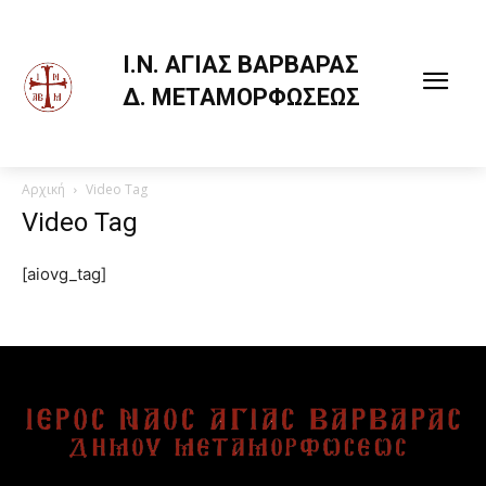
Ι.Ν. ΑΓΙΑΣ ΒΑΡΒΑΡΑΣ
Δ. ΜΕΤΑΜΟΡΦΩΣΕΩΣ
Αρχική
Video Tag
Πηγή:
http://www.synaxarion.gr/gr/index.aspx
Video Tag
Ἀπολυτίκιον. Ἦχος πλ. α’. Τόν συνάναρχον Λόγον.
[aiovg_tag]
Κοντάκιον. Ἦχος πλ. δ’. Τή ὑπερμάχω.