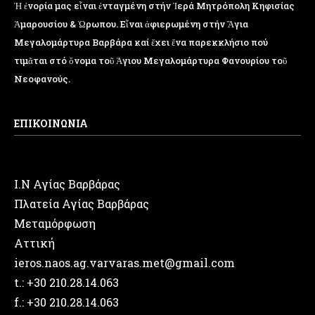
Ἡ ἐνορία μας εἶναι ἐνταγμένη στήν Ἱερά Μητρόπολη Κηφισίας
Ἁμαρουσίου & Ὠρωπου. Εἶναι ἀφιερωμένη στήν Ἅγια
Μεγαλομάρτυρα Βαρβάρα καί ἔχει ἕνα παρεκκλήσιο πού
Μεγαλυνάριον.
τιμᾶται στό ὄνομα τοῦ Ἁγιου Μεγαλομάρτυρα Φανουρίου τοῦ
Νεοφανούς.
ΕΠΙΚΟΙΝΩΝΙΑ
Ι.Ν Αγίας Βαρβάρας
Πλατεία Αγίας Βαρβάρας
Μεταμόρφωση
Αττική
ieros.naos.ag.varvaras.met@gmail.com
t.: +30 210.28.14.063
f.: +30 210.28.14.063