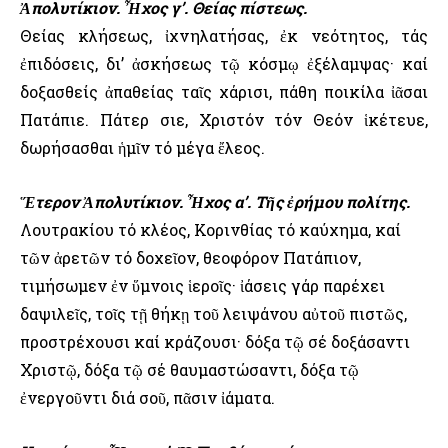
Ἀπολυτίκιον. Ἦχος γ’. Θείας πίστεως.
Θείας κλήσεως, ἰχνηλατήσας, ἐκ νεότητος, τάς
ἐπιδόσεις, δι’ ἀσκήσεως τῷ κόσμῳ ἐξέλαμψας· καί
δοξασθείς ἀπαθείας ταῖς χάρισι, πάθη ποικίλα ἰᾶσαι
Πατάπιε. Πάτερ Ὅσιε, Χριστόν τόν Θεόν ἱκέτευε,
δωρήσασθαι ἡμῖν τό μέγα ἔλεος.
Ἕτερον Ἀπολυτίκιον. Ἦχος α’. Τῆς ἐρήμου πολίτης.
Λουτρακίου τό κλέος, Κορινθίας τό καύχημα, καί
τῶν ἀρετῶν τό δοχεῖον, θεοφόρον Πατάπιον,
τιμήσωμεν ἐν ὕμνοις ἱεροῖς· ἰάσεις γάρ παρέχει
δαψιλεῖς, τοῖς τῇ θήκῃ τοῦ λειψάνου αὐτοῦ πιστῶς,
προστρέχουσι καί κράζουσι· δόξα τῷ σέ δοξάσαντι
Χριστῷ, δόξα τῷ σέ θαυμαστώσαντι, δόξα τῷ
ἐνεργοῦντι διά σοῦ, πᾶσιν ἰάματα.