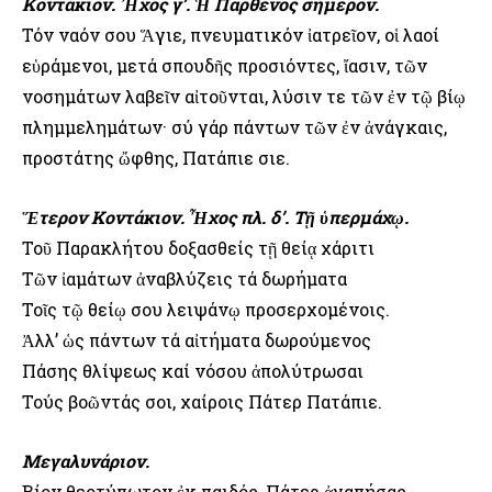
Κοντάκιον. Ἦχος γ’. Ἡ Παρθένος σήμερον.
Τόν ναόν σου Ἅγιε, πνευματικόν ἰατρεῖον, οἱ λαοί
εὑράμενοι, μετά σπουδῆς προσιόντες, ἴασιν, τῶν
νοσημάτων λαβεῖν αἰτοῦνται, λύσιν τε τῶν ἐν τῷ βίῳ
πλημμελημάτων· σύ γάρ πάντων τῶν ἐν ἀνάγκαις,
προστάτης ὤφθης, Πατάπιε Ὅσιε.
Ἕτερον Κοντάκιον. Ἦχος πλ. δ’. Τῇ ὑπερμάχῳ.
Τοῦ Παρακλήτου δοξασθείς τῇ θείᾳ χάριτι
Τῶν ἰαμάτων ἀναβλύζεις τά δωρήματα
Τοῖς τῷ θείῳ σου λειψάνῳ προσερχομένοις.
Ἀλλ’ ὡς πάντων τά αἰτήματα δωρούμενος
Πάσης θλίψεως καί νόσου ἀπολύτρωσαι
Τούς βοῶντάς σοι, χαίροις Πάτερ Πατάπιε.
Μεγαλυνάριον.
Βίον θεοτύπωτον ἐκ παιδός, Πάτερ ἀγαπήσας,