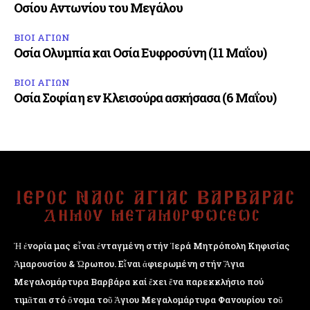
Οσίου Αντωνίου του Μεγάλου
ΒΙΟΙ ΑΓΙΩΝ
Οσία Ολυμπία και Οσία Ευφροσύνη (11 Μαΐου)
ΒΙΟΙ ΑΓΙΩΝ
Οσία Σοφία η εν Κλεισούρα ασκήσασα (6 Μαΐου)
Ἡ ἐνορία μας εἶναι ἐνταγμένη στήν Ἱερά Μητρόπολη Κηφισίας
Ἁμαρουσίου & Ὠρωπου. Εἶναι ἀφιερωμένη στήν Ἅγια
Μεγαλομάρτυρα Βαρβάρα καί ἔχει ἕνα παρεκκλήσιο πού
τιμᾶται στό ὄνομα τοῦ Ἁγιου Μεγαλομάρτυρα Φανουρίου τοῦ