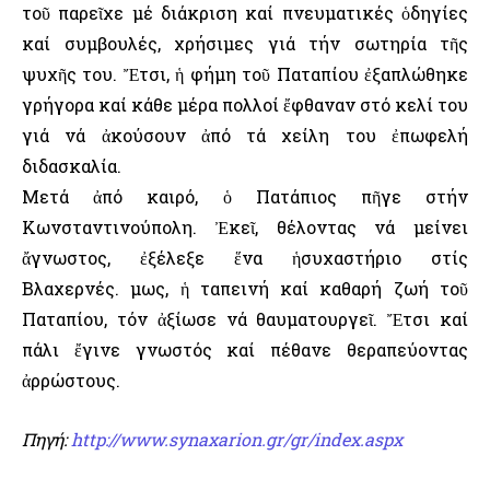
τοῦ παρεῖχε μέ διάκριση καί πνευματικές ὁδηγίες
καί συμβουλές, χρήσιμες γιά τήν σωτηρία τῆς
ψυχῆς του. Ἔτσι, ἡ φήμη τοῦ Παταπίου ἐξαπλώθηκε
γρήγορα καί κάθε μέρα πολλοί ἔφθαναν στό κελί του
γιά νά ἀκούσουν ἀπό τά χείλη του ἐπωφελή
διδασκαλία.
Μετά ἀπό καιρό, ὁ Πατάπιος πῆγε στήν
Κωνσταντινούπολη. Ἐκεῖ, θέλοντας νά μείνει
ἄγνωστος, ἐξέλεξε ἕνα ἡσυχαστήριο στίς
Βλαχερνές. Ὅμως, ἡ ταπεινή καί καθαρή ζωή τοῦ
Παταπίου, τόν ἀξίωσε νά θαυματουργεῖ. Ἔτσι καί
πάλι ἔγινε γνωστός καί πέθανε θεραπεύοντας
ἀρρώστους.
Πηγή:
http://www.synaxarion.gr/gr/index.aspx