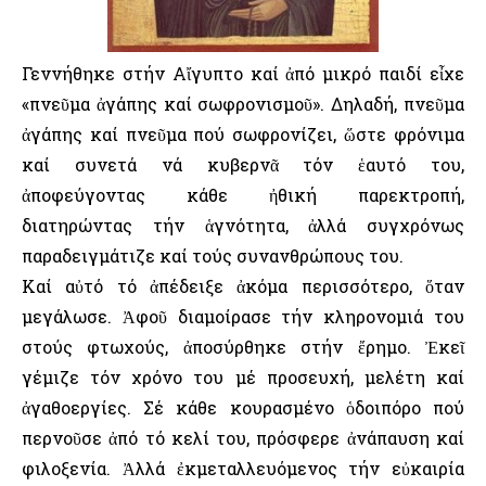
Γεννήθηκε στήν Αἴγυπτο καί ἀπό μικρό παιδί εἶχε
«πνεῦμα ἀγάπης καί σωφρονισμοῦ». Δηλαδή, πνεῦμα
ἀγάπης καί πνεῦμα πού σωφρονίζει, ὥστε φρόνιμα
καί συνετά νά κυβερνᾶ τόν ἑαυτό του,
ἀποφεύγοντας κάθε ἠθική παρεκτροπή,
διατηρώντας τήν ἁγνότητα, ἀλλά συγχρόνως
παραδειγμάτιζε καί τούς συνανθρώπους του.
Καί αὐτό τό ἀπέδειξε ἀκόμα περισσότερο, ὅταν
μεγάλωσε. Ἀφοῦ διαμοίρασε τήν κληρονομιά του
στούς φτωχούς, ἀποσύρθηκε στήν ἔρημο. Ἐκεῖ
γέμιζε τόν χρόνο του μέ προσευχή, μελέτη καί
ἀγαθοεργίες. Σέ κάθε κουρασμένο ὁδοιπόρο πού
περνοῦσε ἀπό τό κελί του, πρόσφερε ἀνάπαυση καί
φιλοξενία. Ἀλλά ἐκμεταλλευόμενος τήν εὐκαιρία