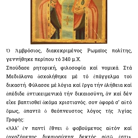
Ὁ Ἀμβρόσιος, διακεκριμένος Ρωμαῖος πολίτης,
γεννήθηκε περίπου τό 340 μ.Χ.
Σπούδασε ρητορική, φιλοσοφία καί νομικά. Στά
Μεδιόλανα ἀσχολήθηκε μέ τό ἐπάγγελμα τοῦ
δικαστή. Φύλασσε μέ λόγια καί ἔργα τήν ἀλήθεια καί
ἀπέδιδε ἀντικειμενικά τήν δικαιοσύνη, ἂν καί δέν
εἶχε βαπτισθεῖ ἀκόμα χριστιανός. Ὅσον ἀφορά σ’ αὐτό
ὅμως, ἀπαντᾶ ὁ θεόπνευστος λόγος τῆς Ἁγίας
Γραφῆς:
«Ἀλλ’ ἐν παντί ἔθνει ὁ φοβούμενος αὐτόν καί
ἐργαζόμενος δικαιοσύνην δεκτός αὐτῷ ἐστι».