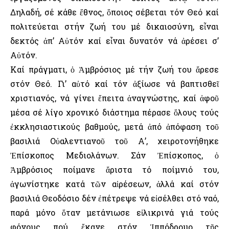
Δηλαδή, σέ κάθε ἔθνος, ὅποιος σέβεται τόν Θεό καί
πολιτεύεται στήν ζωή του μέ δικαιοσύνη, εἶναι
δεκτός ἀπ’ Αὐτόν καί εἶναι δυνατόν νά ἀρέσει σ’
Αὐτόν.
Καί πράγματι, ὁ Ἀμβρόσιος μέ τήν ζωή του ἄρεσε
στόν Θεό. Γι’ αὐτό καί τόν ἀξίωσε νά βαπτισθεῖ
χριστιανός, νά γίνει ἔπειτα ἀναγνώστης, καί ἀφοῦ
μέσα σέ λίγο χρονικό διάστημα πέρασε ὅλους τούς
ἐκκλησιαστικούς βαθμούς, μετά ἀπό ἀπόφαση τοῦ
βασιλιά Οὐαλεντιανοῦ τοῦ Α’, χειροτονήθηκε
Ἐπίσκοπος Μεδιολάνων. Σάν Ἐπίσκοπος, ὁ
Ἀμβρόσιος ποίμανε ἄριστα τό ποίμνιό του,
ἀγωνίστηκε κατά τῶν αἱρέσεων, ἀλλά καί στόν
βασιλιά Θεοδόσιο δέν ἐπέτρεψε νά εἰσέλθει στό ναό,
παρά μόνο ὅταν μετάνιωσε εἰλικρινά γιά τούς
φόνους πού ἔκανε στόν Ἱππόδρομο τῆς