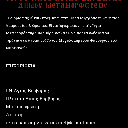
Ἡ ἐνορία μας εἶναι ἐνταγμένη στήν Ἱερά Μητρόπολη Κηφισίας
Ἁμαρουσίου & Ὠρωπου. Εἶναι ἀφιερωμένη στήν Ἅγια
Μεγαλομάρτυρα Βαρβάρα καί ἔχει ἕνα παρεκκλήσιο πού
τιμᾶται στό ὄνομα τοῦ Ἁγιου Μεγαλομάρτυρα Φανουρίου τοῦ
Νεοφανούς.
ΕΠΙΚΟΙΝΩΝΙΑ
Ι.Ν Αγίας Βαρβάρας
Πλατεία Αγίας Βαρβάρας
Μεταμόρφωση
Αττική
ieros.naos.ag.varvaras.met@gmail.com