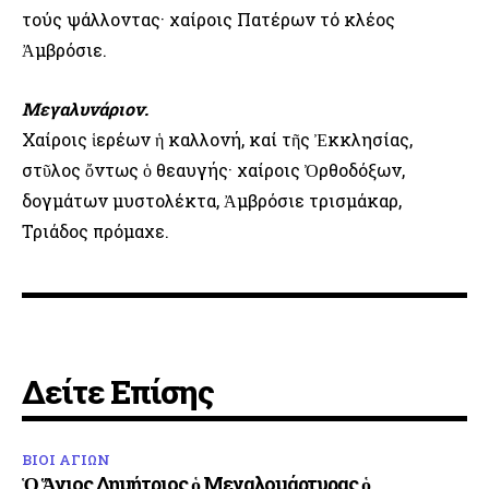
τούς ψάλλοντας· χαίροις Πατέρων τό κλέος
Ἀμβρόσιε.
Μεγαλυνάριον.
Χαίροις ἱερέων ἡ καλλονή, καί τῆς Ἐκκλησίας,
στῦλος ὄντως ὁ θεαυγής· χαίροις Ὀρθοδόξων,
δογμάτων μυστολέκτα, Ἀμβρόσιε τρισμάκαρ,
Τριάδος πρόμαχε.
Δείτε Επίσης
ΒΙΟΙ ΑΓΙΩΝ
Ὁ Ἅγιος Δημήτριος ὁ Μεγαλομάρτυρας ὁ