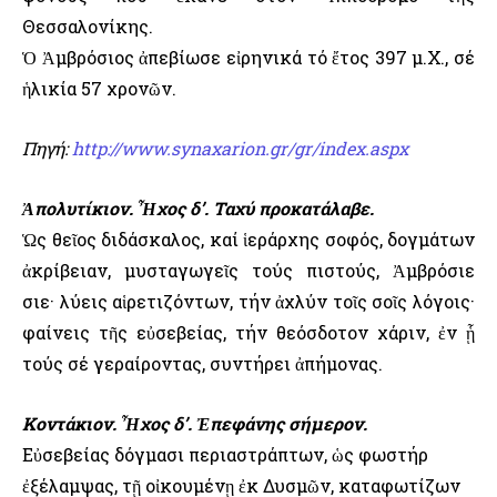
Θεσσαλονίκης.
Ὁ Ἀμβρόσιος ἀπεβίωσε εἰρηνικά τό ἔτος 397 μ.Χ., σέ
ἡλικία 57 χρονῶν.
Πηγή:
http://www.synaxarion.gr/gr/index.aspx
Ἀπολυτίκιον. Ἦχος δ’. Ταχύ προκατάλαβε.
Ὡς θεῖος διδάσκαλος, καί ἱεράρχης σοφός, δογμάτων
ἀκρίβειαν, μυσταγωγεῖς τούς πιστούς, Ἀμβρόσιε
Ὅσιε· λύεις αἱρετιζόντων, τήν ἀχλύν τοῖς σοῖς λόγοις·
φαίνεις τῆς εὐσεβείας, τήν θεόσδοτον χάριν, ἐν ᾗ
τούς σέ γεραίροντας, συντήρει ἀπήμονας.
Κοντάκιον. Ἦχος δ’. Ἐπεφάνης σήμερον.
Εὐσεβείας δόγμασι περιαστράπτων, ὡς φωστήρ
ἐξέλαμψας, τῇ οἰκουμένῃ ἐκ Δυσμῶν, καταφωτίζων