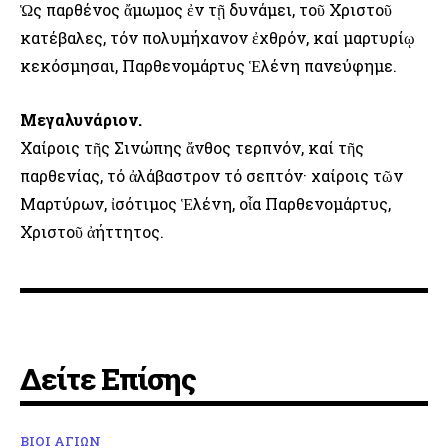
Ὡς παρθένος ἄμωμος ἐν τῇ δυνάμει, τοῦ Χριστοῦ
κατέβαλες, τόν πολυμήχανον ἐχθρόν, καί μαρτυρίῳ
κεκόσμησαι, Παρθενομάρτυς Ἑλένη πανεύφημε.
Μεγαλυνάριον.
Χαίροις τῆς Σινώπης ἄνθος τερπνόν, καί τῆς
παρθενίας, τό ἀλάβαστρον τό σεπτόν· χαίροις τῶν
Μαρτύρων, ἰσότιμος Ἑλένη, οἷα Παρθενομάρτυς,
Χριστοῦ ἀήττητος.
Δείτε Επίσης
ΒΙΟΙ ΑΓΙΩΝ