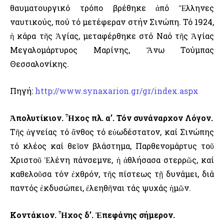
θαυματουργικό τρόπο βρέθηκε ἀπό Ἕλληνες
ναυτικούς, πού τό μετέφεραν στήν Σινώπη. Τό 1924,
ἡ κάρα τῆς Ἁγίας, μεταφέρθηκε στό Ναό τῆς Ἁγίας
Μεγαλομάρτυρος Μαρίνης, Ἄνω Τούμπας
Θεσσαλονίκης.
Πηγή:
http://www.synaxarion.gr/gr/index.aspx
Ἀπολυτίκιον. Ἦχος πλ. α’. Τόν συνάναρχον Λόγον.
Τῆς ἁγνείας τό ἄνθος τό εὐωδέστατον, καί Σινώπης
τό κλέος καί θεῖον βλάστημα, Παρθενομάρτυς τοῦ
Χριστοῦ Ἑλένη πάνσεμνε, ἡ ἀθλήσασα στερρῶς, καί
καθελοῦσα τόν ἐχθρόν, τῆς πίστεως τῇ δυνάμει, διά
παντός ἐκδυσώπει, ἐλεηθῆναι τάς ψυχάς ἡμῶν.
Κοντάκιον. Ἦχος δ’. Ἐπεφάνης σήμερον.