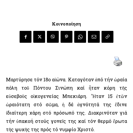
Κοινοποίηση
Μαρτύρησε τόν 18ο αἰώνα. Καταγόταν ἀπό τήν ὡραία
πόλη τοῦ Πόντου Σινώπη καί ἦταν κόρη τῆς
εὐσεβοῦς οἰκογενείας Μπεκιάρη. Ἦταν 15 ἐτῶν
ὡραιότατη στό σῶμα, ἡ δέ ἁγνότητά της ἔδινε
ἰδιαίτερη χάρη στό πρόσωπό της. Διακρινόταν γιά
τήν ὑπακοή στούς γονεῖς της καί τόν θερμό ἔρωτα
τῆς ψυχῆς της πρός τό νυμφίο Χριστό.