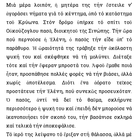
Μιά μέρα λοιπόν, ἡ μητέρα της τήν ἔστειλε ν’
ἀγοράσει νήματα γιά τό κέντημα, ἀπό τό κατάστημα
τοῦ Κρύωνα. Στόν δρόμο ὑπῆρχε τό σπίτι τοῦ
Οὐκούζογλου πασᾶ, διοικητοῦ τῆς Σινώπης. Τήν ὥρα
πού περνοῦσε ἡ Ἑλένη, ὁ πασᾶς τήν εἶδε ἀπ’ τό
παράθυρο. Ἡ ὡραιότητά της τράβηξε τήν ἀκόλαστη
ψυχή του καί σκέφθηκε νά τή μολύνει. Διέταξε
τότε καί τήν ἔφεραν μπροστά του. Ἀφοῦ ἔμαθε ποιά
ἦταν, προσπάθησε πολλές φορές νά τήν βιάσει, ἀλλά
χωρίς ἀποτέλεσμα. Διότι ἕνα ἀόρατο τεῖχος
προστάτευε τήν Ἑλένη, πού συνεχῶς προσευχόταν.
Ὁ πασᾶς, ἀντί νά δεῖ τό θαῦμα, σκλήρυνε
περισσότερο ἡ ψυχῆ του καί ἐπειδή δέν μποροῦσε νά
ἱκανοποιήσει τόν σκοπό του, τήν βασάνισε σκληρά
καί τελικά τήν ἀποκεφάλισε.
Τό ἱερό της λείψανο τό ἔριξαν στή θάλασσα, ἀλλά μέ