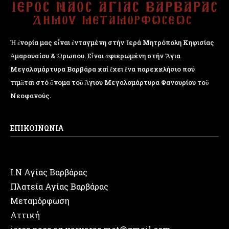
Ἡ ἐνορία μας εἶναι ἐνταγμένη στήν Ἱερά Μητρόπολη Κηφισίας
Ἁμαρουσίου & Ὠρωπου. Εἶναι ἀφιερωμένη στήν Ἅγια
Μεγαλομάρτυρα Βαρβάρα καί ἔχει ἕνα παρεκκλήσιο πού
τιμᾶται στό ὄνομα τοῦ Ἁγιου Μεγαλομάρτυρα Φανουρίου τοῦ
Νεοφανούς.
ΕΠΙΚΟΙΝΩΝΙΑ
Ι.Ν Αγίας Βαρβάρας
Πλατεία Αγίας Βαρβάρας
Μεταμόρφωση
Αττική