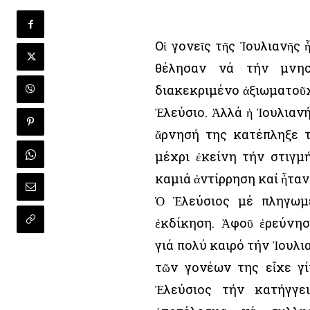
Οἱ γονεῖς τῆς Ἰουλιανῆς
θέλησαν νά τήν μνησ
διακεκριμένο ἀξιωματοῦχ
Ἐλεύσιο. Ἀλλά ἡ Ἰουλιαν
ἄρνησή της κατέπληξε τ
μέχρι ἐκείνη τήν στιγμ
καμιά ἀντίρρηση καί ἦτα
Ὁ Ἐλεύσιος μέ πληγωμ
ἐκδίκηση. Ἀφοῦ ἐρεύνη
γιά πολύ καιρό τήν Ἰουλια
τῶν γονέων της εἶχε γί
Ἐλεύσιος τήν κατήγγε