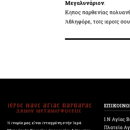
Μεγαλυνάριον
.
Κῆπος παρθενίας πολυανθ
Ἀθληφόρε, τοῖς ἱεροῖς σου
ΕΠΙΚΟΙΝΩ
Ι.Ν Αγίας 
Ἡ ἐνορία μας εἶναι ἐνταγμένη στήν Ἱερά
Πλατεία Αγ