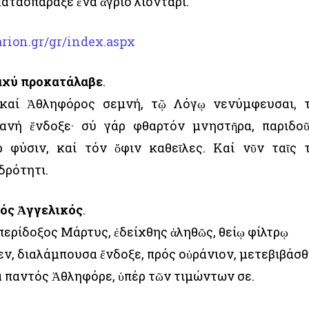
κατασπάραξε ἕνα ἄγριο λιοντάρι.
rion.gr/gr/index.aspx
Ταχύ προκατάλαβε
.
καί Ἀθληφόρος σεμνή, τῷ Λόγῳ νενύμφευσαι, 
ιανή ἔνδοξε· σύ γάρ φθαρτόν μνηστῆρα, παριδο
 φύσιν, καί τόν ὄφιν καθεῖλες. Καί νῦν ταῖς 
δρότητι.
ρός Ἀγγελικός
.
ερίδοξος Μάρτυς, ἐδείχθης ἀληθῶς, θείῳ φίλτρῳ
εν, διαλάμπουσα ἔνδοξε, πρός οὐράνιον, μετεβιβάσ
ά παντός Ἀθληφόρε, ὑπέρ τῶν τιμώντων σε.