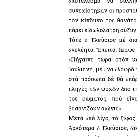
ἀποτέλεσμα νά συλλη
συνεχίστηκαν οἱ προσπάθ
τόν κίνδυνο τοῦ θανάτο
πάρει εἰδωλολάτρη σύζυγ
Τότε ὁ Ἐλεύσιος μέ δι
ἀνελέητα. Ἔπειτα, ἔκαψε 
«Πήγαινε τώρα στόν κ
Ἰουλιανή, μέ ἕνα ἐλαφρό
στά πρόσωπα δέ θά ὑπά
πληγές τῶν ψυχῶν ἀπό τήν
τοῦ σώματος, πού εἶν
βασανίζουν αἰώνια».
Μετά ἀπό λίγο, τό ξίφος
Ἀργότερα ὁ Ἐλεύσιος, ὅ