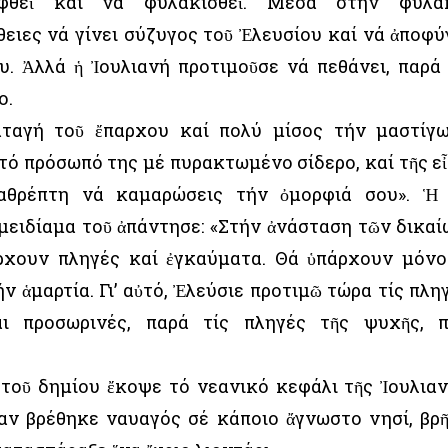
φθεῖ καί νά φυλακισθεῖ. Μέσα στήν φυλα
ειες νά γίνει σύζυγος τοῦ Ἐλευσίου καί νά ἀποφύ
υ. Ἀλλά ἡ Ἰουλιανή προτιμοῦσε νά πεθάνει, παρά
ο.
αταγή τοῦ ἔπαρχου καί πολύ μίσος τήν μαστίγ
τό πρόσωπό της μέ πυρακτωμένο σίδερο, καί τῆς εἶ
αθρέπτη νά καμαρώσεις τήν ὀμορφιά σου». Ἡ
 μειδίαμα τοῦ ἀπάντησε: «Στήν ἀνάσταση τῶν δικαί
ρχουν πληγές καί ἐγκαύματα. Θά ὑπάρχουν μόνο
 ἁμαρτία. Γι’ αὐτό, Ἐλεύσιε προτιμῶ τώρα τίς πλη
αι προσωρινές, παρά τίς πληγές τῆς ψυχῆς, 
 τοῦ δημίου ἔκοψε τό νεανικό κεφάλι τῆς Ἰουλιαν
ταν βρέθηκε ναυαγός σέ κάποιο ἄγνωστο νησί, βρ