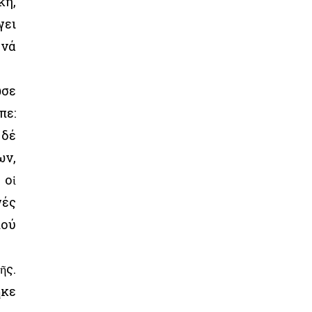
κή,
γει
 νά
ωσε
πε:
 δέ
ων,
 οἱ
γές
πού
ῆς.
ῆκε