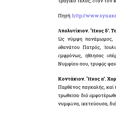
τραγικό τέλος, ὅταν τόν 
Πηγή:
http://www.synaxa
Ἀπολυτίκιον. Ἦχος δ’. 
Ὡς νύμφη πανάμωμος, 
ἀθανάτου Πατρός, Ἰουλ
ἐμφρόνως, ἤθλησας ὑπέρ
Νυμφίου σου, τρυφᾷς φαι
Κοντάκιον. Ἦχος α’. Χο
Παρθένος παγκαλής, καί π
τρωθεῖσα· διό ἀμφοτέρωθ
νυμφῶνα, ἰκετεύουσα, δι