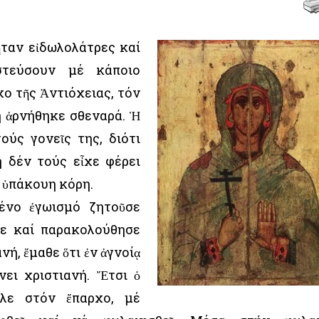
 ἦταν εἰδωλολάτρες καί
τεύσουν μέ κάποιο
ο τῆς Ἀντιόχειας, τόν
ή ἀρνήθηκε σθεναρά. Ἡ
ούς γονεῖς της, διότι
ή δέν τούς εἶχε φέρει
ν ὑπάκουη κόρη.
ένο ἐγωισμό ζητοῦσε
σε καί παρακολούθησε
νή, ἔμαθε ὅτι ἐν ἀγνοίᾳ
νει χριστιανή. Ἔτσι ὁ
ιλε στόν ἔπαρχο, μέ