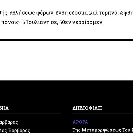
ής, ἀθλήσεως φέρων, ἔνθη εὔοσμα καί τερπνά, ὤφθ
 πόνοις· ὦ Ἰουλιανή σε, ὅθεν γεραίρομεν.
ΝΙΑ
ΔΗΜΟΦΙΛΗ
Βαρβάρας
ΑΡΘΡΑ
Της Μεταμορφώσεως Του 
ίας Βαρβάρας