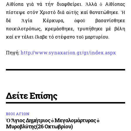
Αἰθίοπα γιά νά τήν διαφθείρει. Ἀλλά ὁ Αἰθίοπας
πίστεψε στόν Χριστό διά αὐτῆς καί θανατώθηκε. Ἡ
δέ Ἁγία Κέρκυρα, ἀφοῦ βασανίσθηκε
ποικιλοτρόπως, κρεμάσθηκε, τρυπήθηκε μέ βέλη
καί εν τέλει ἔλαβε τό στέφανο τοῦ μαρτυρίου.
Πηγή:
http://www.synaxarion.gr/gr/index.aspx
Δείτε Επίσης
ΒΙΟΙ ΑΓΙΩΝ
Ὁ Ἅγιος Δημήτριος ὁ Μεγαλομάρτυρας ὁ
Μυροβλύτης(26 Οκτωβρίου)