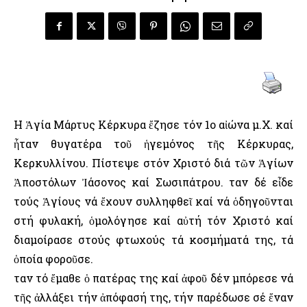
Η Ἁγία Μάρτυς Κέρκυρα ἔζησε τόν 1ο αἰώνα μ.Χ. καί
ἦταν θυγατέρα τοῦ ἡγεμόνος τῆς Κέρκυρας,
Κερκυλλίνου. Πίστεψε στόν Χριστό διά τῶν Ἁγίων
Ἀποστόλων Ἰάσονος καί Σωσιπάτρου. Ὅταν δέ εἶδε
τούς Ἁγίους νά ἔχουν συλληφθεῖ καί νά ὁδηγοῦνται
στή φυλακή, ὁμολόγησε καί αὐτή τόν Χριστό καί
διαμοίρασε στούς φτωχούς τά κοσμήματά της, τά
ὁποία φοροῦσε.
Ὅταν τό ἔμαθε ὁ πατέρας της καί ἀφοῦ δέν μπόρεσε νά
τῆς ἀλλάξει τήν ἀπόφασή της, τήν παρέδωσε σέ ἕναν