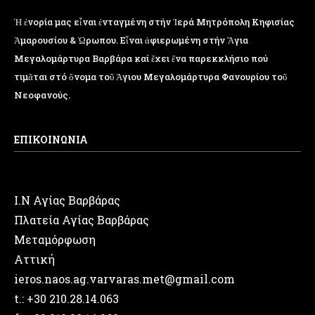
Ἡ ἐνορία μας εἶναι ἐνταγμένη στήν Ἱερά Μητρόπολη Κηφισίας
Ἁμαρουσίου & Ὠρωπου. Εἶναι ἀφιερωμένη στήν Ἅγια
Μεγαλομάρτυρα Βαρβάρα καί ἔχει ἕνα παρεκκλήσιο πού
τιμᾶται στό ὄνομα τοῦ Ἁγιου Μεγαλομάρτυρα Φανουρίου τοῦ
Νεοφανούς.
ΕΠΙΚΟΙΝΩΝΙΑ
Ι.Ν Αγίας Βαρβάρας
Πλατεία Αγίας Βαρβάρας
Μεταμόρφωση
Αττική
ieros.naos.ag.varvaras.met@gmail.com
t.: +30 210.28.14.063