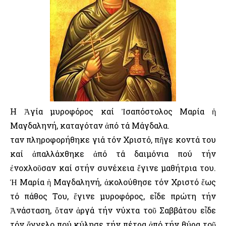
Η Ἁγία μυροφόρος καί Ἰσαπόστολος Μαρία ἡ
Μαγδαληνή, καταγόταν ἀπό τά Μάγδαλα.
Ὅταν πληροφορήθηκε γιά τόν Χριστό, πῆγε κοντά του
καί ἀπαλλάχθηκε ἀπό τά δαιμόνια πού τήν
ἐνοχλοῦσαν καί στήν συνέχεια ἔγινε μαθήτρια του.
Ἡ Μαρία ἡ Μαγδαληνή, ἀκολούθησε τόν Χριστό ἕως
τό πάθος Του, ἔγινε μυροφόρος, εἶδε πρώτη τήν
Ἀνάσταση, ὅταν ἀργά τήν νύχτα τοῦ Σαββάτου εἶδε
τόν ἄγγελο πού κύλησε τήν πέτρα ἀπό τήν θύρα τοῦ