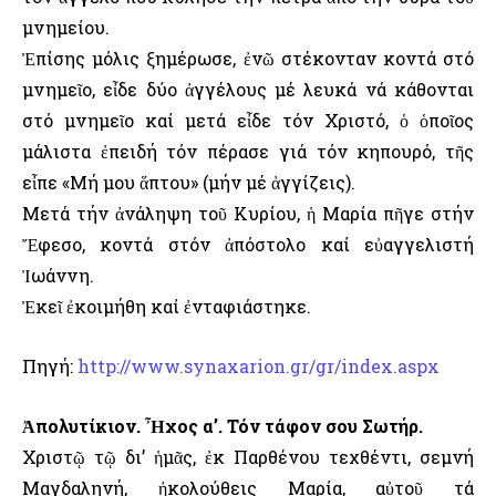
μνημείου.
Ἐπίσης μόλις ξημέρωσε, ἐνῶ στέκονταν κοντά στό
μνημεῖο, εἶδε δύο ἀγγέλους μέ λευκά νά κάθονται
στό μνημεῖο καί μετά εἶδε τόν Χριστό, ὁ ὁποῖος
μάλιστα ἐπειδή τόν πέρασε γιά τόν κηπουρό, τῆς
εἶπε «Μή μου ἅπτου» (μήν μέ ἀγγίζεις).
Μετά τήν ἀνάληψη τοῦ Κυρίου, ἡ Μαρία πῆγε στήν
Ἔφεσο, κοντά στόν ἀπόστολο καί εὐαγγελιστή
Ἰωάννη.
Ἐκεῖ ἐκοιμήθη καί ἐνταφιάστηκε.
Πηγή:
http://www.synaxarion.gr/gr/index.aspx
Ἀπολυτίκιον. Ἦχος α’. Τόν τάφον σου Σωτήρ.
Χριστῷ τῷ δι’ ἡμᾶς, ἐκ Παρθένου τεχθέντι, σεμνή
Μαγδαληνή, ἠκολούθεις Μαρία, αὐτοῦ τά