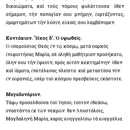
δικαιώματα, καί τούς νόμους φυλάττουσα· ὅθεν
σήμερον, τήν παναγίαν σου μνήμην, ἑορτάζοντες,
ἁμαρτημάτων τήν λύσιν, εὐχαῖς σου λαμβάνομεν.
Κοντάκιον. Ἦχος δ’. Ὁ ὑψωθεῖς.
Ὁ ὑπερούσιος Θεός ἐν τῷ κόσμῳ, μετά σαρκός
ἐπιφοιτήσας Μαρία, σέ ἀληθῆ μαθήτριαν προσήκατο,
ὅλην σου τήν ἔφεσιν, πρός αὐτόν κεκτημένην· ὅθεν
καί ἰάματα, ἐπετέλεσας πλεῖστα· καί μεταστᾶσα νῦν
ἐν οὐρανοῖ,ς, ὑπέρ τοῦ κόσμου πρεσβεύεις ἑκάστοτε.
Μεγαλυνάριον.
Τάφῳ προσελθοῦσα τοῦ Ἰησοῦ, τοῦτον ἐθεάσω,
ἀναστάντα ἐκ τῶν νεκρῶν. Ὅθεν Ἀποστόλοις,
Μαγδαληνή Μαρία, χαρᾶς εὐηγγελίσω τά εὐαγγέλια.