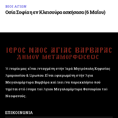
ΒΙΟΙ ΑΓΙΩΝ
Οσία Σοφία η εν Κλεισούρα ασκήσασα (6 Μαΐου)
Ἡ ἐνορία μας εἶναι ἐνταγμένη στήν Ἱερά Μητρόπολη Κηφισίας
Ἁμαρουσίου & Ὠρωπου. Εἶναι ἀφιερωμένη στήν Ἅγια
Μεγαλομάρτυρα Βαρβάρα καί ἔχει ἕνα παρεκκλήσιο πού
τιμᾶται στό ὄνομα τοῦ Ἁγιου Μεγαλομάρτυρα Φανουρίου τοῦ
Νεοφανούς.
ΕΠΙΚΟΙΝΩΝΙΑ