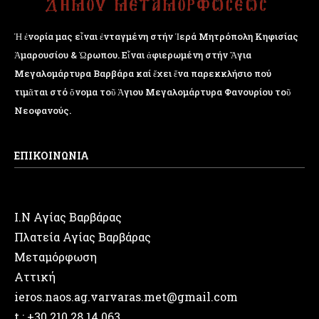
Ἡ ἐνορία μας εἶναι ἐνταγμένη στήν Ἱερά Μητρόπολη Κηφισίας
Ἁμαρουσίου & Ὠρωπου. Εἶναι ἀφιερωμένη στήν Ἅγια
Μεγαλομάρτυρα Βαρβάρα καί ἔχει ἕνα παρεκκλήσιο πού
τιμᾶται στό ὄνομα τοῦ Ἁγιου Μεγαλομάρτυρα Φανουρίου τοῦ
Νεοφανούς.
ΕΠΙΚΟΙΝΩΝΙΑ
Ι.Ν Αγίας Βαρβάρας
Πλατεία Αγίας Βαρβάρας
Μεταμόρφωση
Αττική
ieros.naos.ag.varvaras.met@gmail.com
t.: +30 210.28.14.063