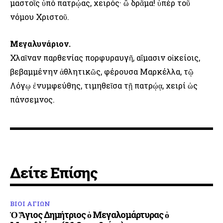
μαστοῖς ὑπό πατρῴας, χειρός· ὢ δρᾶμα! ὑπέρ τοῦ
νόμου Χριστοῦ.
Μεγαλυνάριον.
Χλαῖναν παρθενίας πορφυραυγῆ, αἵμασιν οἰκείοις,
βεβαμμένην ἀθλητικῶς, φέρουσα Μαρκέλλα, τῷ
Λόγῳ ἐνυμφεύθης, τιμηθεῖσα τῇ πατρῴᾳ, χειρί ὡς
πάνσεμνος.
Δείτε Επίσης
ΒΙΟΙ ΑΓΙΩΝ
Ὁ Ἅγιος Δημήτριος ὁ Μεγαλομάρτυρας ὁ