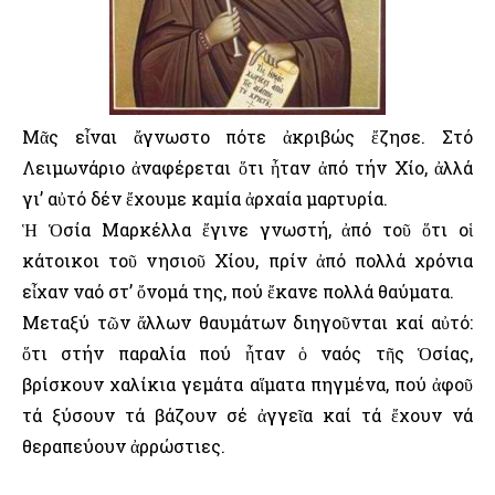
Μᾶς εἶναι ἄγνωστο πότε ἀκριβώς ἔζησε. Στό
Λειμωνάριο ἀναφέρεται ὅτι ἦταν ἀπό τήν Χίο, ἀλλά
γι’ αὐτό δέν ἔχουμε καμία ἀρχαία μαρτυρία.
Ἡ Ὁσία Μαρκέλλα ἔγινε γνωστή, ἀπό τοῦ ὅτι οἱ
κάτοικοι τοῦ νησιοῦ Χίου, πρίν ἀπό πολλά χρόνια
εἶχαν ναό στ’ ὄνομά της, πού ἔκανε πολλά θαύματα.
Μεταξύ τῶν ἄλλων θαυμάτων διηγοῦνται καί αὐτό:
ὅτι στήν παραλία πού ἦταν ὁ ναός τῆς Ὁσίας,
βρίσκουν χαλίκια γεμάτα αἵματα πηγμένα, πού ἀφοῦ
τά ξύσουν τά βάζουν σέ ἀγγεῖα καί τά ἔχουν νά
θεραπεύουν ἀρρώστιες.