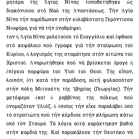
μητέρα τῆς Ἁγίας Νίνας τοποθετήθηκε ὡς
διακόνισσα στό Ναό τῆς Ἀναστάσεως. Τήν Ἁγία
Νίνα τήν παρέδωσαν στήν εὐλαβέστατη Γερόντισσα
Νιοφόρα, γιά νά τήν ἀναθρέψει.
Ὅταν ἡ Ἁγία Νίνα μελετοῦσε τό Εὐαγγέλιο καί ἔφθασε
στό κεφάλαιο πού ἔγραφε γιά τήν σταύρωση τοῦ
Κυρίου, ὁ λογισμός της σταμάτησε στόν χιτώνα τοῦ
Χριστοῦ. Ἀναρωτήθηκε πού νά βρίσκεται ἄραγε ἡ
ἐπίγεια πορφύρα τοῦ Υἱοῦ τοῦ Θεοῦ. Τῆς εἶπαν,
λοιπόν, ὅτι κατά τήν παράδοση, αὐτή φυλασσόταν
στήν πόλη Μιτσχέτη τῆς Ἰβηρίας (Γεωργίας). Τήν
μετέφερε ἐκεῖ ὁ ραββίνος τῆς πόλεως πού
ὀνομαζόταν Ἐλιόζ, ὁ ὁποῖος τήν εἶχε παραλάβει ἀπό
τό στρατιώτη πού τήν κέρδισε στήν κλήρωση κάτω
ἀπό τόν Σταυρό. Τά λόγια αὐτά χαράχτηκαν βαθιά
στήν καρδιά της. Καί παρακάλεσε τήν Θεοτόκο νά