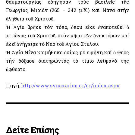
θαυματουργίας ὁδήγησαν τούς βασιλεῖς τῆς
Γεωργίας Μιριάν (265 – 342 μ.Χ.) καί Νάνα στήν
ἀλήθεια τοῦ Χριστοῦ.
Ἡ Ἁγία βρῆκε τόν τόπο, ὅπου εἶχε ἐναποτεθεῖ ὁ
χιτώνας τοῦ Χριστοῦ, στόν κῆπο τῶν ἀνακτόρων καί
ἐκεῖ ἀνήγειρε τό Ναό τοῦ Ἁγίου Στύλου.
Ἡ Ἁγία Νίνα κοιμήθηκε ὁσίως μέ εἰρήνη καί ὁ Θεός
τήν δόξασε διατηρώντας τό τίμιο λείψανό της
ἄφθαρτο.
Πηγή:
http://www.synaxarion.gr/gr/index.aspx
Δείτε Επίσης