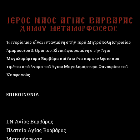
Ἡ ἐνορία μας εἶναι ἐνταγμένη στήν Ἱερά Μητρόπολη Κηφισίας
Ἁμαρουσίου & Ὠρωπου. Εἶναι ἀφιερωμένη στήν Ἅγια
Μεγαλομάρτυρα Βαρβάρα καί ἔχει ἕνα παρεκκλήσιο πού
τιμᾶται στό ὄνομα τοῦ Ἁγιου Μεγαλομάρτυρα Φανουρίου τοῦ
Νεοφανούς.
ΕΠΙΚΟΙΝΩΝΙΑ
Ι.Ν Αγίας Βαρβάρας
Πλατεία Αγίας Βαρβάρας
Μεταμόρφωση