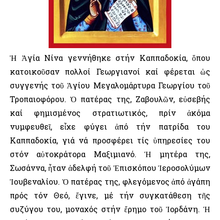
Ἡ Ἁγία Νίνα γεννήθηκε στήν Καππαδοκία, ὅπου
κατοικοῦσαν πολλοί Γεωργιανοί καί φέρεται ὡς
συγγενής τοῦ Ἁγίου Μεγαλομάρτυρα Γεωργίου τοῦ
Τροπαιοφόρου. Ὁ πατέρας της, Ζαβουλῶν, εὐσεβής
καί φημισμένος στρατιωτικός, πρίν ἀκόμα
νυμφευθεῖ, εἶχε φύγει ἀπό τήν πατρίδα του
Καππαδοκία, γιά νά προσφέρει τίς ὑπηρεσίες του
στόν αὐτοκράτορα Μαξιμιανό. Ἡ μητέρα της,
Σωσάννα, ἦταν ἀδελφή τοῦ Ἐπισκόπου Ἱεροσολύμων
Ἰουβεναλίου. Ὁ πατέρας της, φλεγόμενος ἀπό ἀγάπη
πρός τόν Θεό, ἔγινε, μέ τήν συγκατάθεση τῆς
συζύγου του, μοναχός στήν ἔρημο τοῦ Ἰορδάνη. Ἡ