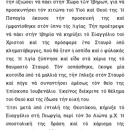
τήν ἀξιώσει νά πάει στήν Χώρα τῶν Ἰβήρων, γιά νά
προσκυνήσει τόν χιτώνα τοῦ Υἱοῦ καί Θεοῦ της. Ἡ
Παναγία ἄκουσε τήν προσευχή της καί
ἐμφανίσθηκε στόν ὕπνο τῆς Ἁγίας. Τήν προέτρεψε
νά πάει στήν Ἰβηρία νά κηρύξει τό Εὐαγγέλιο τοῦ
Χριστοῦ καί τῆς πρόσφερε ἕνα Σταυρό ἀπό
κληματόβεργες, πού θά ἦταν ἡ ἀσπίδα καί ὁ φύλακάς
της. Ἡ Ἁγία ξύπνησε καί εἶδε στά χέρια της τό
θαυμαστό Σταυρό. Τόν ἀσπάσθηκε, ἔκοψε μία
κοτσίδα ἀπό τά μαλλιά της, τήν ἔπλεξε στόν Σταυρό
καί πῆγε νά συναντήσει ἀμέσως τόν θεῖο της
Ἐπίσκοπο Ἰουβενάλιο. Ἐκεῖνος διέκρινε τό θέλημα
τοῦ Θεοῦ καί τῆς ἔδωσε τήν εὐχή του.
Ἔτσι μετά ἀπό ἐντολή τῆς Θεοτόκου, κήρυξε τό
Εὐαγγέλιο στή Γεωργία, περί τόν 3ο Αἰώνα μ.Χ. Ἡ
ἀποστολική της δράση καί τό χάρισμα τῆς