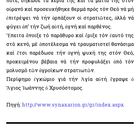
Ὅποτε, σήκωσε τά χέρια της καί τά μάτια της στόν
οὐρανό καί προσευχήθηκε θερμά πρός τόν Θεό νά μή
ἐπιτρέψει νά τήν ἁρπάξουν οἱ στρατιῶτες, ἀλλά νά
φύγει ἀπ’ τήν ζωή αὐτή, ἁγνή καί παρθένος.
Ἔπειτα ἄνοιξε τό παράθυρο καί ἔριξε τόν ἑαυτό της
στό κενό, μέ ἀποτέλεσμα νά τραυματιστεῖ θανάσιμα
καί ἔτσι παρέδωσε τήν ἁγνή ψυχή της στόν Θεό,
προκειμένου βέβαια νά τήν προφυλάξει ἀπό τόν
μολυσμό τῶν ἀγροίκων στρατιωτῶν.
Περίφημο ἐγκώμιο γιά τήν Ἁγία αὐτή ἔγραψε ὁ
Ἅγιος Ἰωάννης ὁ Χρυσόστομος.
Πηγή:
http://www.synaxarion.gr/gr/index.aspx