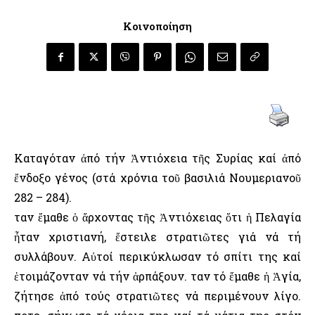
Κοινοποίηση
Καταγόταν ἀπό τήν Ἀντιόχεια τῆς Συρίας καί ἀπό
ἔνδοξο γένος (στά χρόνια τοῦ βασιλιά Νουμεριανοῦ
282 – 284).
Ὅταν ἔμαθε ὁ ἄρχοντας τῆς Ἀντιόχειας ὅτι ἡ Πελαγία
ἦταν χριστιανή, ἔστειλε στρατιῶτες γιά νά τή
συλλάβουν. Αὐτοί περικύκλωσαν τό σπίτι της καί
ἑτοιμάζονταν νά τήν ἁρπάξουν. Ὅταν τό ἔμαθε ἡ Ἁγία,
ζήτησε ἀπό τούς στρατιῶτες νά περιμένουν λίγο.