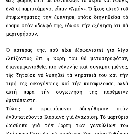
«ὡς ψωμί», αὐτή δέ συνέπλεξε τά χέρια καί ἔφαγε,
ἐνῶ οἱ παριστάμενοι εἶπαν «Ἀμήν». Ὁ ἦχος αὐτοῦ τοῦ
ἐπιφωνήματος τήν ξύπνησε, ὁπότε διηγηθεῖσα τό
ὅραμα στόν ἀδελφό της, ἔδωσε τήν ἐξήγηση ὅτι θά
μαρτυρήσουν.
Ὁ πατέρας της, πού εἶχε ἐξαφανιστεῖ γιά λίγο
ἐλπίζοντας ὅτι ἡ κόρη του θά μεταστρεφόταν,
ἐπανεμφανισθεῖς, πιό εὐγενής καί συγκρατημένος,
τῆς ζητοῦσε νά λυπηθεῖ τά γηρατειά του καί τήν
τιμή τῆς οἰκογένειας καί τήν καταφιλοῦσε, ἀλλά
αὐτή παρά τήν συγκίνησή της παρέμεινε
ἀμετάπειστη.
Τέλος οἱ κρατούμενοι ὁδηγήθηκαν στόν
ἀνθυπατεύοντα Ἰλαριανό γιά ἀνάκριση. Τό μαρτύριο
ὁρίσθηκε γιά τήν ἑορτή τῶν γενεθλίων τοῦ
Καίσαρος Γέτα, ἐπί αὐτοκράτορα Σεπτιμίου Σεβήρου