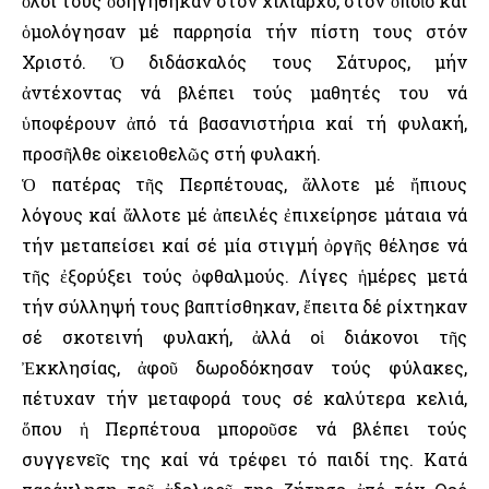
ὅλοι τους ὁδηγήθηκαν στόν χιλίαρχο, στόν ὁποῖο καί
ὁμολόγησαν μέ παρρησία τήν πίστη τους στόν
Χριστό. Ὁ διδάσκαλός τους Σάτυρος, μήν
ἀντέχοντας νά βλέπει τούς μαθητές του νά
ὑποφέρουν ἀπό τά βασανιστήρια καί τή φυλακή,
προσῆλθε οἰκειοθελῶς στή φυλακή.
Ὁ πατέρας τῆς Περπέτουας, ἄλλοτε μέ ἤπιους
λόγους καί ἄλλοτε μέ ἀπειλές ἐπιχείρησε μάταια νά
τήν μεταπείσει καί σέ μία στιγμή ὀργῆς θέλησε νά
τῆς ἐξορύξει τούς ὀφθαλμούς. Λίγες ἡμέρες μετά
τήν σύλληψή τους βαπτίσθηκαν, ἔπειτα δέ ρίχτηκαν
σέ σκοτεινή φυλακή, ἀλλά οἱ διάκονοι τῆς
Ἐκκλησίας, ἀφοῦ δωροδόκησαν τούς φύλακες,
πέτυχαν τήν μεταφορά τους σέ καλύτερα κελιά,
ὅπου ἡ Περπέτουα μποροῦσε νά βλέπει τούς
συγγενεῖς της καί νά τρέφει τό παιδί της. Κατά