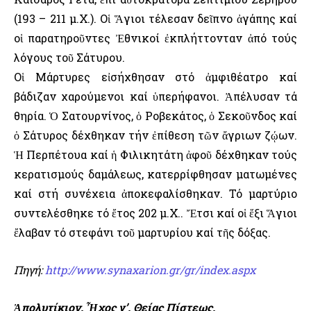
(193 – 211 μ.Χ.). Οἱ Ἅγιοι τέλεσαν δεῖπνο ἀγάπης καί
οἱ παρατηροῦντες Ἐθνικοί ἐκπλήττονταν ἀπό τούς
λόγους τοῦ Σάτυρου.
Οἱ Μάρτυρες εἰσήχθησαν στό ἀμφιθέατρο καί
βάδιζαν χαρούμενοι καί ὑπερήφανοι. Ἀπέλυσαν τά
θηρία. Ὁ Σατουρνίνος, ὁ Ροβεκάτος, ὁ Σεκοῦνδος καί
ὁ Σάτυρος δέχθηκαν τήν ἐπίθεση τῶν ἄγριων ζῴων.
Ἡ Περπέτουα καί ἡ Φιλικητάτη ἀφοῦ δέχθηκαν τούς
κερατισμούς δαμάλεως, κατερρίφθησαν ματωμένες
καί στή συνέχεια ἀποκεφαλίσθηκαν. Τό μαρτύριο
συντελέσθηκε τό ἔτος 202 μ.Χ.. Ἔτσι καί οἱ ἕξι Ἅγιοι
ἔλαβαν τό στεφάνι τοῦ μαρτυρίου καί τῆς δόξας.
Πηγή:
http://www.synaxarion.gr/gr/index.aspx
Ἀπολυτίκιον. Ἦχος γ’. Θείας Πίστεως.