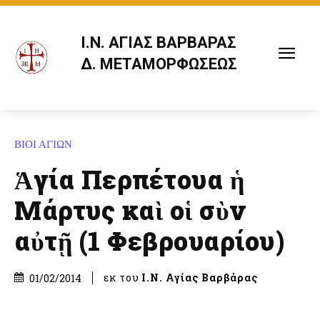
Ι.Ν. ΑΓΙΑΣ ΒΑΡΒΑΡΑΣ
Δ. ΜΕΤΑΜΟΡΦΩΣΕΩΣ
ΒΙΟΙ ΑΓΙΩΝ
Ἁγία Περπέτουα ἡ
Μάρτυς καὶ οἱ σὺν
αὐτῇ (1 Φεβρουαρίου)
εκ του
Ι.Ν. Αγίας Βαρβάρας
01/02/2014