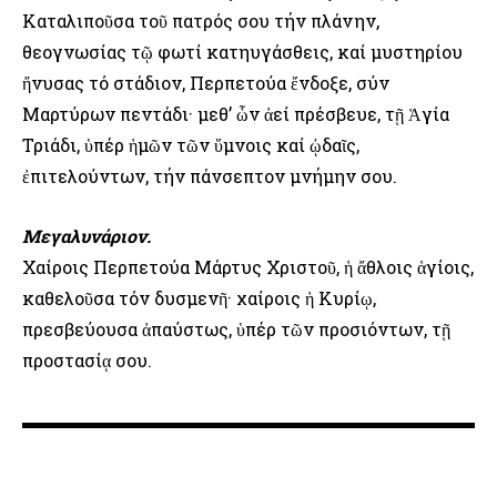
Καταλιποῦσα τοῦ πατρός σου τήν πλάνην,
θεογνωσίας τῷ φωτί κατηυγάσθεις, καί μυστηρίου
ἤνυσας τό στάδιον, Περπετούα ἔνδοξε, σύν
Μαρτύρων πεντάδι· μεθ’ ὧν ἀεί πρέσβευε, τῇ Ἁγία
Τριάδι, ὑπέρ ἡμῶν τῶν ὕμνοις καί ᾠδαῖς,
ἐπιτελούντων, τήν πάνσεπτον μνήμην σου.
Μεγαλυνάριον.
Χαίροις Περπετούα Μάρτυς Χριστοῦ, ἡ ἄθλοις ἁγίοις,
καθελοῦσα τόν δυσμενῆ· χαίροις ἡ Κυρίῳ,
πρεσβεύουσα ἀπαύστως, ὑπέρ τῶν προσιόντων, τῇ
προστασίᾳ σου.