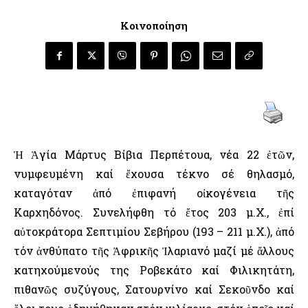
Κοινοποίηση
Ἡ Ἁγία Μάρτυς Βίβια Περπέτουα, νέα 22 ἐτῶν,
νυμφευμένη καί ἔχουσα τέκνο σέ θηλασμό,
καταγόταν ἀπό ἐπιφανή οἰκογένεια τῆς
Καρχηδόνος. Συνελήφθη τό ἔτος 203 μ.Χ., ἐπί
αὐτοκράτορα Σεπτιμίου Σεβήρου (193 – 211 μ.Χ.), ἀπό
τόν ἀνθύπατο τῆς Ἀφρικῆς Ἰλαριανό μαζί μέ ἄλλους
κατηχούμενούς της Ροβεκάτο καί Φιλικητάτη,
πιθανῶς συζύγους, Σατουρνίνο καί Σεκοῦνδο καί