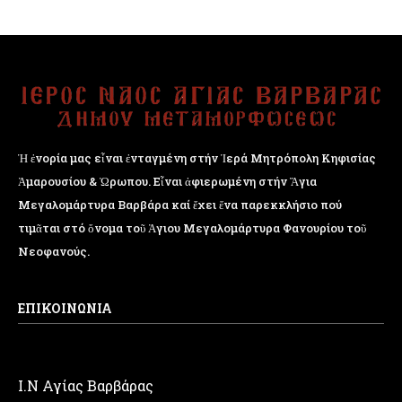
Ἡ ἐνορία μας εἶναι ἐνταγμένη στήν Ἱερά Μητρόπολη Κηφισίας
Ἁμαρουσίου & Ὠρωπου. Εἶναι ἀφιερωμένη στήν Ἅγια
Μεγαλομάρτυρα Βαρβάρα καί ἔχει ἕνα παρεκκλήσιο πού
τιμᾶται στό ὄνομα τοῦ Ἁγιου Μεγαλομάρτυρα Φανουρίου τοῦ
Νεοφανούς.
ΕΠΙΚΟΙΝΩΝΙΑ
Ι.Ν Αγίας Βαρβάρας