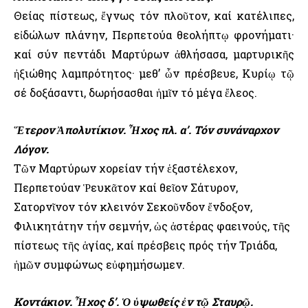
Θείας πίστεως, ἔγνως τόν πλοῦτον, καί κατέλιπες,
εἰδώλων πλάνην, Περπετούα θεολήπτῳ φρονήματι·
καί σύν πεντάδι Μαρτύρων ἀθλήσασα, μαρτυρικῆς
ἠξιώθης λαμπρότητος· μεθ’ ὧν πρέσβευε, Κυρίῳ τῷ
σέ δοξάσαντι, δωρήσασθαι ἡμῖν τό μέγα ἔλεος.
Ἕτερον Ἀπολυτίκιον. Ἦχος πλ. α’. Τόν συνάναρχον
Λόγον.
Τῶν Μαρτύρων χορείαν τήν ἑξαστέλεχον,
Περπετούαν Ῥευκᾶτον καί θεῖον Σάτυρον,
Σατορνῖνον τόν κλεινόν Σεκοῦνδον ἔνδοξον,
Φιλικητάτην τήν σεμνήν, ὡς ἀστέρας φαεινούς, τῆς
πίστεως τῆς ἁγίας, καί πρέσβεις πρός τήν Τριάδα,
ἡμῶν συμφώνως εὐφημήσωμεν.
Κοντάκιον. Ἦχος δ’. Ὁ ὑψωθείς ἐν τῷ Σταυρῷ.