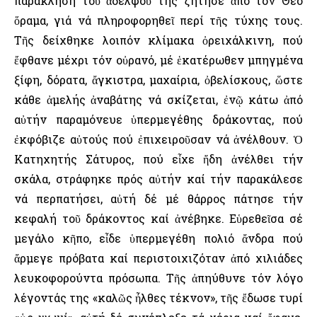
παράκληση τοῦ ἀδελφοῦ της ζήτησε ἀπό τόν Θεό
ὅραμα, γιά νά πληροφορηθεῖ περί τῆς τύχης τους.
Τῆς δείχθηκε λοιπόν κλίμακα ὀρειχάλκινη, πού
ἔφθανε μέχρι τόν οὐρανό, μέ ἑκατέρωθεν μπηγμένα
ξίφη, δόρατα, ἄγκιστρα, μαχαίρια, ὀβελίσκους, ὥστε
κάθε ἀμελής ἀναβάτης νά σκίζεται, ἐνῷ κάτω ἀπό
αὐτήν παραμόνευε ὑπερμεγέθης δράκοντας, πού
ἐκφόβιζε αὐτούς πού ἐπιχειροῦσαν νά ἀνέλθουν. Ὁ
Κατηχητής Σάτυρος, πού εἶχε ἤδη ἀνέλθει τήν
σκάλα, στράφηκε πρός αὐτήν καί τήν παρακάλεσε
νά περπατήσει, αὐτή δέ μέ θάρρος πάτησε τήν
κεφαλή τοῦ δράκοντος καί ἀνέβηκε. Εὑρεθεῖσα σέ
μεγάλο κῆπο, εἶδε ὑπερμεγέθη πολιό ἄνδρα πού
ἄρμεγε πρόβατα καί περιστοιχιζόταν ἀπό χιλιάδες
λευκοφορούντα πρόσωπα. Τῆς ἀπηύθυνε τόν λόγο
λέγοντάς της «καλῶς ἦλθες τέκνον», τῆς ἔδωσε τυρί