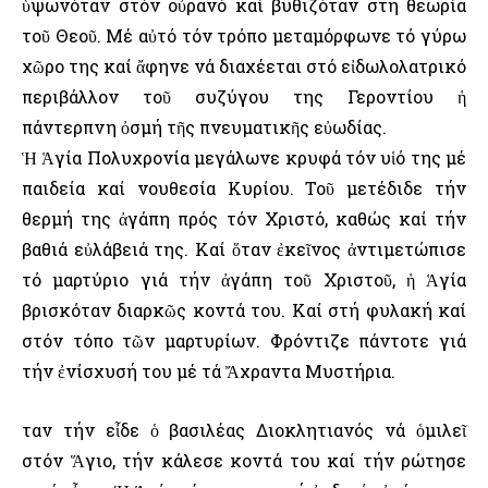
ὑψωνόταν στόν οὐρανό καί βυθιζόταν στή θεωρία
τοῦ Θεοῦ. Μέ αὐτό τόν τρόπο μεταμόρφωνε τό γύρω
χῶρο της καί ἄφηνε νά διαχέεται στό εἰδωλολατρικό
περιβάλλον τοῦ συζύγου της Γεροντίου ἡ
πάντερπνη ὀσμή τῆς πνευματικῆς εὐωδίας.
Ἡ Ἁγία Πολυχρονία μεγάλωνε κρυφά τόν υἱό της μέ
παιδεία καί νουθεσία Κυρίου. Τοῦ μετέδιδε τήν
θερμή της ἀγάπη πρός τόν Χριστό, καθώς καί τήν
βαθιά εὐλάβειά της. Καί ὅταν ἐκεῖνος ἀντιμετώπισε
τό μαρτύριο γιά τήν ἀγάπη τοῦ Χριστοῦ, ἡ Ἁγία
βρισκόταν διαρκῶς κοντά του. Καί στή φυλακή καί
στόν τόπο τῶν μαρτυρίων. Φρόντιζε πάντοτε γιά
τήν ἐνίσχυσή του μέ τά Ἄχραντα Μυστήρια.
Ὅταν τήν εἶδε ὁ βασιλέας Διοκλητιανός νά ὁμιλεῖ
στόν Ἅγιο, τήν κάλεσε κοντά του καί τήν ρώτησε