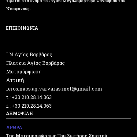
τιμᾶται στό ὄνομα τοῦ Ἁγιου Μεγαλομάρτυρα Φανουρίου τοῦ
Νεοφανούς.
ΕΠΙΚΟΙΝΩΝΙΑ
Ι.Ν Αγίας Βαρβάρας
Πλατεία Αγίας Βαρβάρας
Μεταμόρφωση
Αττική
ieros.naos.ag.varvaras.met@gmail.com
t.: +30 210.28.14.063
f.: +30 210.28.14.063
ΔΗΜΟΦΙΛΗ
ΑΡΘΡΑ
Της Μεταμορφώσεως Του Σωτήρος Χριστού