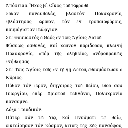
Ἀπόστιχα. Ἦχος β΄. Οἶκος τοῦ Ἐφραθᾶ.
Ξῦλον πανευθαλές, βλαστόν Πολυχρονία,
ἐβλάστησας ὡραῖον, τόν ἐν τροπαιοφόροις,
παμμέγιστον Γεώργιον.
Στ.: Θαυμαστός ὁ Θεός ἐν τοῖς Ἁγίοις Αὐτοῦ.
Φύσεως ἀσθενές, καί χαῦνον παριδοῦσα, κλεινή
Πολυχρονία, ὑπέρ τῆς ἀληθείας, ἀνδροπρεπῶς
ἐνήθλησας.
Στ.: Τοις Ἁγίοις τοῖς ἐν τῇ γῇ Αὐτοῦ, ἐθαυμάστωσε ὁ
Κύριος.
Πόθον τόν ἱερόν, διήγειρας τοῦ θείου, υἱοῦ σου
Γεωργίου, ὑπέρ Χριστοῦ τεθνάναι, Πολυχρονία
πάνσεμνε.
Δόξα. Τριαδικόν.
Πάτερ σύν τῷ Υἱῷ, καί Πνεύματι τῷ θείῳ,
οἰκτείρησον τόν κόσμον, λιταῖς τῆς Σῆς πανσόφου,