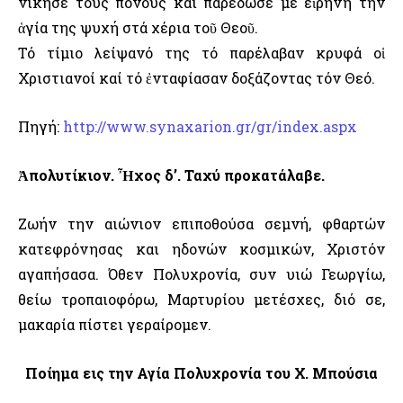
νίκησε τούς πόνους καί παρέδωσε μέ εἰρήνη τήν
ἁγία της ψυχή στά χέρια τοῦ Θεοῦ.
Τό τίμιο λείψανό της τό παρέλαβαν κρυφά οἱ
Χριστιανοί καί τό ἐνταφίασαν δοξάζοντας τόν Θεό.
Πηγή:
http://www.synaxarion.gr/gr/index.aspx
Ἀπολυτίκιον. Ἦχος δ’. Ταχύ προκατάλαβε.
Ζωήν την αιώνιον επιποθούσα σεμνή, φθαρτών
κατεφρόνησας και ηδονών κοσμικών, Χριστόν
αγαπήσασα. Όθεν Πολυχρονία, συν υιώ Γεωργίω,
θείω τροπαιοφόρω, Μαρτυρίου μετέσχες, διό σε,
μακαρία πίστει γεραίρομεν.
Ποίημα εις την Αγία Πολυχρονία του Χ. Μπούσια