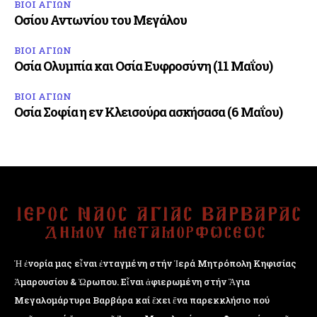
ΒΙΟΙ ΑΓΙΩΝ
Οσίου Αντωνίου του Μεγάλου
ΒΙΟΙ ΑΓΙΩΝ
Οσία Ολυμπία και Οσία Ευφροσύνη (11 Μαΐου)
ΒΙΟΙ ΑΓΙΩΝ
Οσία Σοφία η εν Κλεισούρα ασκήσασα (6 Μαΐου)
Ἡ ἐνορία μας εἶναι ἐνταγμένη στήν Ἱερά Μητρόπολη Κηφισίας
Ἁμαρουσίου & Ὠρωπου. Εἶναι ἀφιερωμένη στήν Ἅγια
Μεγαλομάρτυρα Βαρβάρα καί ἔχει ἕνα παρεκκλήσιο πού