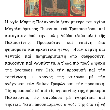
Η Ἁγία Μάρτυς Πολυχρονία ἦταν μητέρα τοῦ Ἁγίου
Μεγαλομάρτυρος Γεωργίου τοῦ Τροπαιοφόρου καί
καταγόταν ἀπό τήν πόλη Λύδδα (Διόσπολη) τῆς
Παλαιστίνης. Προερχόταν καί ἐκείνη ἀπό
φημισμένο καί ἀρχοντικό γένος. Ἦταν σεμνή καί
γενναία καί πλημμυρισμένη ἀπό σωφροσύνη,
καλοσύνη καί γλυκύτητα. Ἀπ’ ὅλα πιό πολύ ἡ ψυχή
της ἀγαποῦσε τόν Θεό, τήν προσευχή καί τήν
ταπείνωση. Ὁ χρόνος της κυλοῦσε μέ τήν
ἀνάγνωση τῶν Θείων Γραφῶν καί τήν προσευχή.
Τίς προσευχές δέ καί τίς ἀγρυπνίες της, ἡ μακαρία
Πολυχρονία, τίς συνόδευε μέ ἐγκράτεια καί
νηστεία. Ἔτσι, ἀποσπασμένος ὁ νοῦς της ἀπό τή γῆ