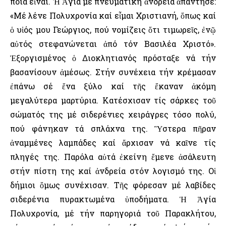
ποιά εἶναι. Ἡ Ἁγία μέ πνευματική ἀνδρεία ἀπάντησε:
«Μέ λένε Πολυχρονία καί εἶμαι Χριστιανή, ὅπως καί
ὁ υἱός μου Γεώργιος, πού νομίζεις ὅτι τιμωρεῖς, ἐνῷ
αὐτός στεφανώνεται ἀπό τόν Βασιλέα Χριστό».
Ἐξοργισμένος ὁ Διοκλητιανός πρόσταξε νά τήν
βασανίσουν ἀμέσως. Στήν συνέχεια τήν κρέμασαν
ἐπάνω σέ ἕνα ξύλο καί τῆς ἔκαναν ἀκόμη
μεγαλύτερα μαρτύρια. Κατέσχισαν τίς σάρκες τοῦ
σώματός της μέ σιδερένιες χειράγρες τόσο πολύ,
πού φάνηκαν τά σπλάχνα της. Ὓστερα πῆραν
ἀναμμένες λαμπάδες καί ἄρχισαν νά καῖνε τίς
πληγές της. Παρόλα αὐτά ἐκείνη ἔμενε ἀσάλευτη
στήν πίστη της καί ἀνδρεία στόν λογισμό της. Οἱ
δήμιοι ὅμως συνέχισαν. Τῆς φόρεσαν μέ λαβίδες
σιδερένια πυρακτωμένα ὑποδήματα. Ἡ Ἁγία
Πολυχρονία, μέ τήν παρηγοριά τοῦ Παρακλήτου,