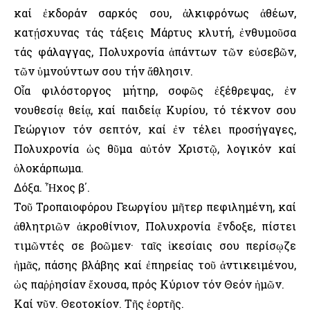
καί ἐκδοράν σαρκός σου, ἀλκιφρόνως ἀθέων,
κατῄσχυνας τάς τάξεις Μάρτυς κλυτή, ἐνθυμοῦσα
τάς φάλαγγας, Πολυχρονία ἁπάντων τῶν εὐσεβῶν,
τῶν ὑμνούντων σου τήν ἄθλησιν.
Οἷα φιλόστοργος μήτηρ, σοφῶς ἐξέθρεψας, ἐν
νουθεσίᾳ θείᾳ, καί παιδείᾳ Κυρίου, τό τέκνον σου
Γεώργιον τόν σεπτόν, καί ἐν τέλει προσήγαγες,
Πολυχρονία ὡς θῦμα αὐτόν Χριστῷ, λογικόν καί
ὁλοκάρπωμα.
Δόξα. Ἦχος β΄.
Τοῦ Τροπαιοφόρου Γεωργίου μῆτερ πεφιλημένη, καί
ἀθλητριῶν ἀκροθίνιον, Πολυχρονία ἔνδοξε, πίστει
τιμῶντές σε βοῶμεν· ταῖς ἱκεσίαις σου περίσῳζε
ἡμᾶς, πάσης βλάβης καί ἐπηρείας τοῦ ἀντικειμένου,
ὡς παῤῥησίαν ἔχουσα, πρός Κύριον τόν Θεόν ἡμῶν.
Καί νῦν. Θεοτοκίον. Τῆς ἑορτῆς.