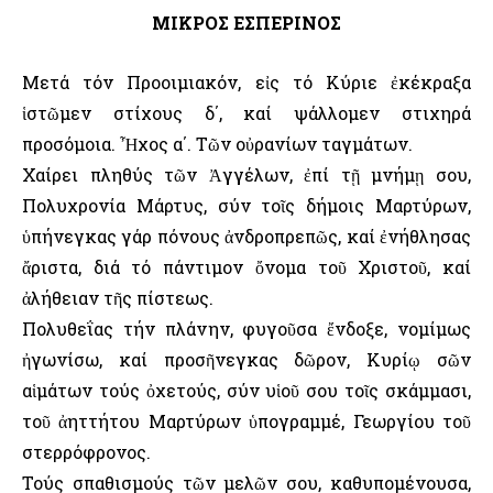
ΜΙΚΡΟΣ ΕΣΠΕΡΙΝΟΣ
Μετά τόν Προοιμιακόν, εἰς τό Κύριε ἐκέκραξα
ἱστῶμεν στίχους δ΄, καί ψάλλομεν στιχηρά
προσόμοια. Ἦχος α΄. Τῶν οὐρανίων ταγμάτων.
Χαίρει πληθύς τῶν Ἀγγέλων, ἐπί τῇ μνήμῃ σου,
Πολυχρονία Μάρτυς, σύν τοῖς δήμοις Μαρτύρων,
ὑπήνεγκας γάρ πόνους ἀνδροπρεπῶς, καί ἐνήθλησας
ἄριστα, διά τό πάντιμον ὄνομα τοῦ Χριστοῦ, καί
ἀλήθειαν τῆς πίστεως.
Πολυθεΐας τήν πλάνην, φυγοῦσα ἔνδοξε, νομίμως
ἠγωνίσω, καί προσῆνεγκας δῶρον, Κυρίῳ σῶν
αἱμάτων τούς ὀχετούς, σύν υἱοῦ σου τοῖς σκάμμασι,
τοῦ ἀηττήτου Μαρτύρων ὑπογραμμέ, Γεωργίου τοῦ
στερρόφρονος.
Τούς σπαθισμούς τῶν μελῶν σου, καθυπομένουσα,