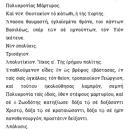
Πολυχρονίας Μάρτυρος.
Καί νῦν. Θεοτοκίον τό κάτωθι, ἤ τῆς Ἑορτῆς.
Ἄνασσα θαυμαστή, ἠγλαϊσμένε θρόνε, τοῦ πάντων
Βασιλέως, ὑπέρ τῶν σέ ὑμνούντων, τόν Υἱόν
ἱκέτευε.
Νῦν ἀπολύεις.
Τρισάγιον.
Ἀπολυτίκιον. Ἦχος α΄. Τῆς ἐρήμου πολίτης.
Ἐναθλούμενον εἶδες ὅν ὡς βρέφος ἐβάστασας, ἐν
ταῖς σαῖς ἀγκάλαις τόν θεῖον, τροπαιοῦχον Γεώργιον,
καί τούτου ἠκολούθησας λαμπρόν, σεμνή
Πολυχρονία ταῖς ὁδοῖς, ὅθεν στέφους μαρτυρίου, καί
σέ ὁ Ζωοδότης κατηξίωσε· δόξα τῷ σέ δοξάσαντι
Χριστῷ, δόξα τῷ σέ κραταιώσαντι, δόξα τῷ σέ ἡμῖν
πανσθενουργόν, προστάτιν δείξαντι.
Ἀπόλυσις.