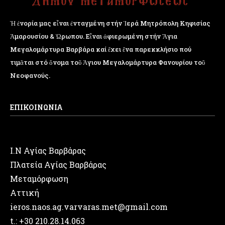
Ἡ ἐνορία μας εἶναι ἐνταγμένη στήν Ἱερά Μητρόπολη Κηφισίας
Ἁμαρουσίου & Ὠρωπου. Εἶναι ἀφιερωμένη στήν Ἅγια
Μεγαλομάρτυρα Βαρβάρα καί ἔχει ἕνα παρεκκλήσιο πού
τιμᾶται στό ὄνομα τοῦ Ἁγιου Μεγαλομάρτυρα Φανουρίου τοῦ
Νεοφανούς.
ΕΠΙΚΟΙΝΩΝΙΑ
Ι.Ν Αγίας Βαρβάρας
Πλατεία Αγίας Βαρβάρας
Μεταμόρφωση
Αττική
ieros.naos.ag.varvaras.met@gmail.com
t.: +30 210.28.14.063