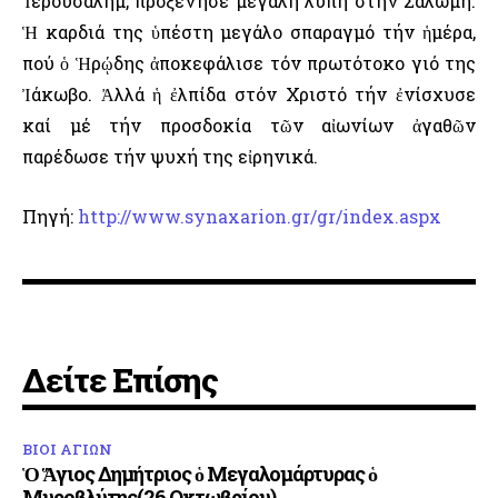
Ἱερουσαλήμ, προξένησε μεγάλη λύπη στήν Σαλώμη.
Ἡ καρδιά της ὑπέστη μεγάλο σπαραγμό τήν ἡμέρα,
πού ὁ Ἡρῴδης ἀποκεφάλισε τόν πρωτότοκο γιό της
Ἰάκωβο. Ἀλλά ἡ ἐλπίδα στόν Χριστό τήν ἐνίσχυσε
καί μέ τήν προσδοκία τῶν αἰωνίων ἀγαθῶν
παρέδωσε τήν ψυχή της εἰρηνικά.
Πηγή:
http://www.synaxarion.gr/gr/index.aspx
Δείτε Επίσης
ΒΙΟΙ ΑΓΙΩΝ
Ὁ Ἅγιος Δημήτριος ὁ Μεγαλομάρτυρας ὁ
Μυροβλύτης(26 Οκτωβρίου)