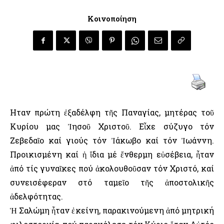
Κοινοποίηση
Ηταν πρώτη ἐξαδέλφη τῆς Παναγίας, μητέρας τοῦ
Κυρίου μας Ἰησοῦ Χριστοῦ. Εἶχε σύζυγο τόν
Ζεβεδαῖο καί γιούς τόν Ἰάκωβο καί τόν Ἰωάννη.
Προικισμένη καί ἡ ἴδια μέ ἔνθερμη εὐσέβεια, ἦταν
ἀπό τίς γυναῖκες πού ἀκολουθοῦσαν τόν Χριστό, καί
συνεισέφεραν στό ταμεῖο τῆς ἀποστολικῆς
ἀδελφότητας.
Ἡ Σαλώμη ἦταν ἐκείνη, παρακινούμενη ἀπό μητρική