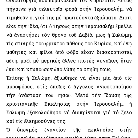
φιλοστοργία, πού παρακάλεσε τόν Κύριο ὅταν Αὐτός
πήγαινε γιά τελευταῖα φορά στήν Ἱερουσαλήμ, νά
τιμηθοῦν οἱ γιοί της μέ πρωτεύοντα ἀξιώματα. Διότι
εἶχε τήν ἰδέα, ὅτι ὁ Ἰησοῦς στήν Ἱερουσαλήμ ἔμελλε
νά ἀναστήσει τόν θρόνο τοῦ Δαβίδ. Ὅμως ἡ Σαλώμη,
τίς στιγμές τοῦ φρικτοῦ πάθους τοῦ Κυρίου, καί ἐνῷ
μαθητές καί φίλοι ἀπό φόβο εἶχαν διασκορπιστεῖ,
αὐτή, μαζί μέ μερικές ἄλλες πιστές γυναῖκες ἦταν
ἐκεῖ καί κτυποῦσαν ἀπό λύπη τά στήθη τους.
Ἐπίσης ἡ Σαλώμη, ἀξιώθηκε νά εἶναι μία ἀπό τίς
μυροφόρες, στίς ὁποῖες ὁ ἄγγελος γνωστοποίησε
τήν ἀνάσταση τοῦ Ἰησοῦ. Μετά τήν ἵδρυση τῆς
χριστιανικῆς Ἐκκλησίας στήν Ἱερουσαλήμ, ἡ
Σαλώμη ἐξακολούθησε νά διακρίνεται γιά τό ζῆλο
καί τίς ἐλεημοσύνες της.
Ὁ διωγμός ἐναντίον τῆς ἐκκλησίας στήν