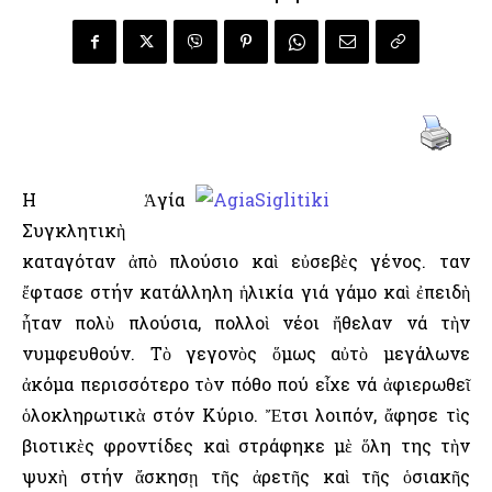
Η Ἁγία
Συγκλητικὴ
καταγόταν ἀπὸ πλούσιο καὶ εὐσεβὲς γένος. Ὅταν
ἔφτασε στήν κατάλληλη ἡλικία γιά γάμο καὶ ἐπειδὴ
ἦταν πολὺ πλούσια, πολλοὶ νέοι ἤθελαν νά τὴν
νυμφευθούν. Τὸ γεγονὸς ὅμως αὐτὸ μεγάλωνε
ἀκόμα περισσότερο τὸν πόθο πού εἶχε νά ἀφιερωθεῖ
ὁλοκληρωτικὰ στόν Κύριο. Ἔτσι λοιπόν, ἄφησε τὶς
βιοτικὲς φροντίδες καὶ στράφηκε μὲ ὅλη της τὴν
ψυχὴ στήν ἄσκησῃ τῆς ἀρετῆς καὶ τῆς ὁσιακῆς