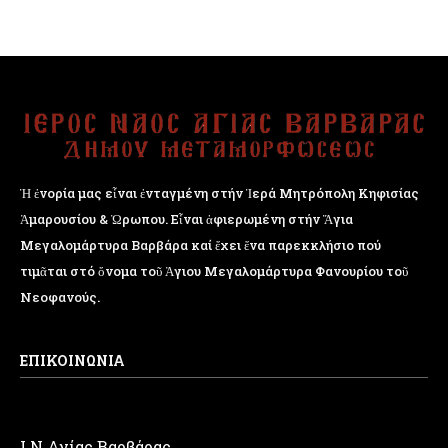
Ἡ ἐνορία μας εἶναι ἐνταγμένη στήν Ἱερά Μητρόπολη Κηφισίας
Ἁμαρουσίου & Ὠρωπου. Εἶναι ἀφιερωμένη στήν Ἅγια
Μεγαλομάρτυρα Βαρβάρα καί ἔχει ἕνα παρεκκλήσιο πού
τιμᾶται στό ὄνομα τοῦ Ἁγιου Μεγαλομάρτυρα Φανουρίου τοῦ
Νεοφανούς.
ΕΠΙΚΟΙΝΩΝΙΑ
Ι.Ν Αγίας Βαρβάρας