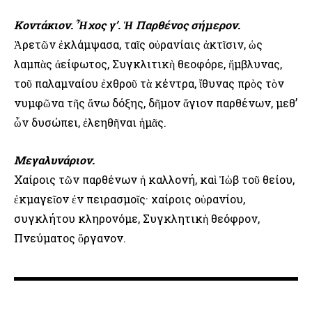
Κοντάκιον. Ἦχος γ’. Ἡ Παρθένος σήμερον.
Ἀρετῶν ἐκλάμψασα, ταῖς οὐρανίαις ἀκτῖσιν, ὡς
λαμπὰς ἀείφωτος, Συγκλιτικὴ θεοφόρε, ἤμβλυνας,
τοῦ παλαμναίου ἐχθροῦ τὰ κέντρα, ἴθυνας πρὸς τὸν
νυμφῶνα τῆς ἄνω δόξης, δῆμον ἅγιον παρθένων, μεθ’
ὧν δυσώπει, ἐλεηθῆναι ἡμᾶς.
Μεγαλυνάριον.
Χαίροις τῶν παρθένων ἡ καλλονή, καὶ Ἰὼβ τοῦ θείου,
ἐκμαγεῖον ἐν πειρασμοῖς· χαίροις οὐρανίου,
συγκλήτου κληρονόμε, Συγκλητικὴ θεόφρον,
Πνεύματος ὄργανον.