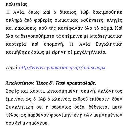
πολιτείας.
Ἡ Ἁγία, ὅπως καὶ ὁ δίκαιος Ἰώβ, δοκιμάσθηκε
σκληρὰ ἀπὸ φοβερὲς σωματικὲς ἀσθένειες, πληγὲς
καὶ κακώσεις πού τῆς κατέφαγαν ὅλο τὸ σῶμα. Καὶ
ὅλα τὰ δεινοπαθήματα τὰ ὑπέμεινε μὲ ὑποδειγματικὴ
καρτερία καὶ ὑπομονή. Ἡ Ἁγία Συγκλητικὴ
κοιμήθηκε ὁσίως μὲ εἰρήνη σὲ μεγάλη ἡλικία.
Πηγή:
http://www.synaxarion.gr/gr/index.aspx
Ἀπολυτίκιον. Ἦχος δ’. Ταχὺ προκατάλαβε.
Σοφίᾳ καὶ χάριτι, κεκοσμημένη σεμνή, ἀκλόνητος
ἔμεινας, ὡς ὁ Ἰὼβ ὁ κλεινός, ἐχθροῦ ἐπίθεσιν· ὅθεν
Συγκλητική σε, ἡ οὐράνιος δόξα, δέδεκται μετὰ
τέλος, ὡς παρθένον φρονίμην· ἐν ᾗ τῶν μεμνημένων
σου ἀεὶ μνημόνευε.